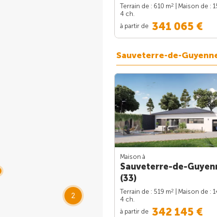
2
Terrain de : 610 m
| Maison de : 
4 ch.
341 065 €
à partir de
Sauveterre-de-Guyenn
Maison à
Sauveterre-de-Guyen
(33)
2
Terrain de : 519 m
| Maison de : 
2
4 ch.
342 145 €
à partir de