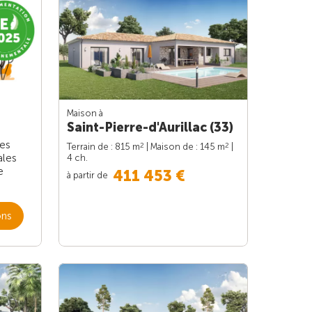
Maison à
Saint-Pierre-d'Aurillac (33)
les
2
2
Terrain de : 815 m
| Maison de : 145 m
|
ales
4 ch.
e
411 453 €
à partir de
ons