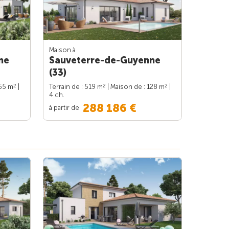
Maison à
ne
Sauveterre-de-Guyenne
(33)
2
2
2
165 m
|
Terrain de : 519 m
| Maison de : 128 m
|
4 ch.
288 186 €
à partir de