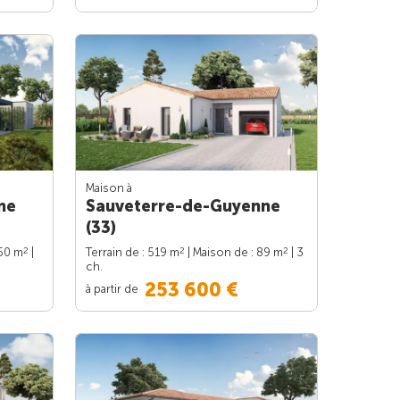
Maison à
ne
Sauveterre-de-Guyenne
(33)
2
2
2
150 m
|
Terrain de : 519 m
| Maison de : 89 m
| 3
ch.
253 600 €
à partir de