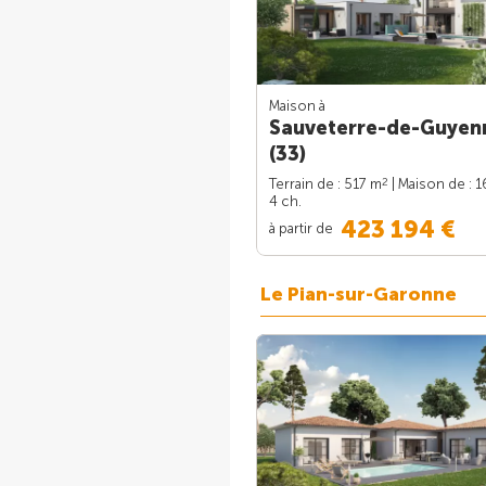
Maison à
Sauveterre-de-Guyen
(33)
2
Terrain de : 517 m
| Maison de : 
4 ch.
423 194 €
à partir de
Le Pian-sur-Garonne