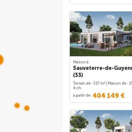
Maison à
Sauveterre-de-Guyen
(33)
2
Terrain de : 517 m
| Maison de : 
4 ch.
404 149 €
à partir de