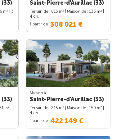
 (33)
Saint-Pierre-d'Aurillac (33)
2
2
2
86 m
| 3
Terrain de : 815 m
| Maison de : 133 m
|
4 ch.
308 021 €
à partir de
Maison à
 (33)
Saint-Pierre-d'Aurillac (33)
2
2
2
151 m
| 4
Terrain de : 815 m
| Maison de : 150 m
|
4 ch.
422 149 €
à partir de