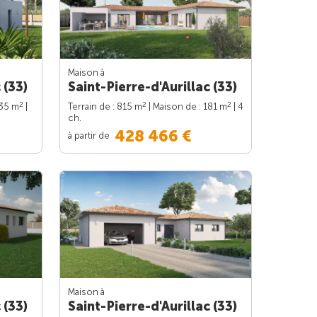
Maison à
 (33)
Saint-Pierre-d'Aurillac (33)
2
2
2
135 m
|
Terrain de : 815 m
| Maison de : 181 m
| 4
ch.
428 466 €
à partir de
Maison à
 (33)
Saint-Pierre-d'Aurillac (33)