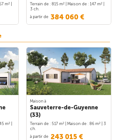
2
2
2
157 m
|
Terrain de : 815 m
| Maison de : 147 m
|
3 ch.
384 060 €
à partir de
e
Maison à
ne
Sauveterre-de-Guyenne
(33)
2
2
2
145 m
|
Terrain de : 517 m
| Maison de : 86 m
| 3
ch.
243 015 €
à partir de