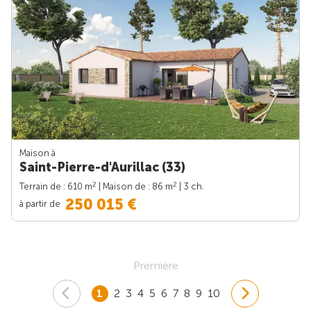
Maison à
Saint-Pierre-d'Aurillac (33)
2
2
Terrain de : 610 m
| Maison de : 86 m
| 3 ch.
250 015 €
à partir de
Première
1
2
3
4
5
6
7
8
9
10