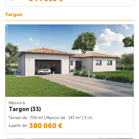
Targon
Maison à
Targon (33)
2
2
Terrain de : 706 m
| Maison de : 147 m
| 3 ch.
380 060 €
à partir de