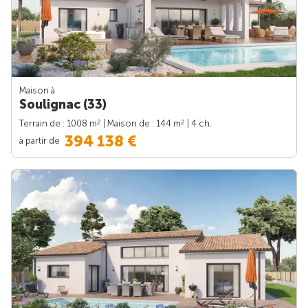
Maison à
Soulignac (33)
2
2
Terrain de : 1008 m
| Maison de : 144 m
| 4 ch.
394 138 €
à partir de