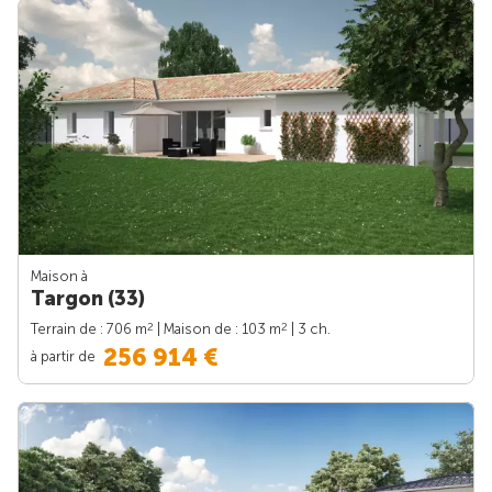
Maison à
Targon (33)
2
2
Terrain de : 706 m
| Maison de : 103 m
| 3 ch.
256 914 €
à partir de