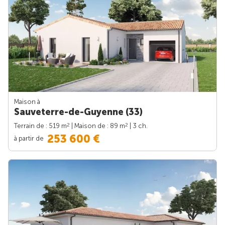
Maison à
Sauveterre-de-Guyenne (33)
2
2
Terrain de : 519 m
| Maison de : 89 m
| 3 ch.
253 600 €
à partir de