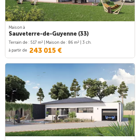
Maison à
Sauveterre-de-Guyenne (33)
2
2
Terrain de : 517 m
| Maison de : 86 m
| 3 ch.
243 015 €
à partir de