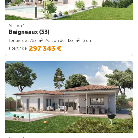
Maison à
Baigneaux (33)
2
2
Terrain de : 752 m
| Maison de : 122 m
| 3 ch.
297 343 €
à partir de