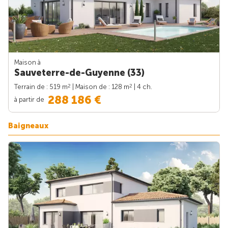
Maison à
Sauveterre-de-Guyenne (33)
2
2
Terrain de : 519 m
| Maison de : 128 m
| 4 ch.
288 186 €
à partir de
Baigneaux