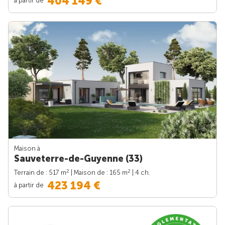
404 149 €
Maison à
Sauveterre-de-Guyenne (33)
2
2
Terrain de : 517 m
| Maison de : 165 m
| 4 ch.
423 194 €
à partir de