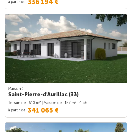
336 194 €
à partir de
Maison à
Saint-Pierre-d'Aurillac (33)
2
2
Terrain de : 610 m
| Maison de : 157 m
| 4 ch.
341 065 €
à partir de