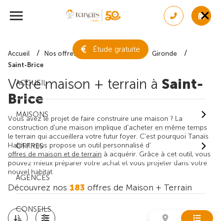
Étude gratuite
Accueil
Nos offres de maison + terrain
Gironde
Saint-Brice
Votre maison + terrain à
Saint-
ACCUEIL
Brice
MAISONS
Vous avez le projet de faire construire une maison ? La
construction d'une maison implique d'acheter en même temps
le terrain qui accueillera votre futur foyer. C'est pourquoi Tanaïs
Habitat vous propose un outil personnalisé d'
OFFRES
offres de maison et de terrain
à acquérir. Grâce à cet outil, vous
pouvez mieux préparer votre achat et vous projeter dans votre
nouvel habitat.
AGENCES
Découvrez nos
183
offres de Maison + Terrain
CONSEILS