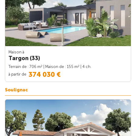
Maison à
Targon (33)
2
2
Terrain de : 706 m
| Maison de : 155 m
| 4 ch.
374 030 €
à partir de
Soulignac