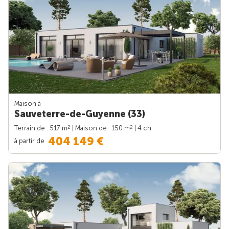
Maison à
Sauveterre-de-Guyenne (33)
2
2
Terrain de : 517 m
| Maison de : 150 m
| 4 ch.
404 149 €
à partir de