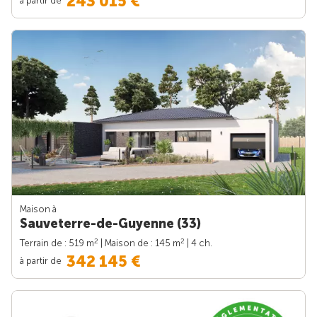
243 015 €
Maison à
Sauveterre-de-Guyenne (33)
2
2
Terrain de : 519 m
| Maison de : 145 m
| 4 ch.
342 145 €
à partir de