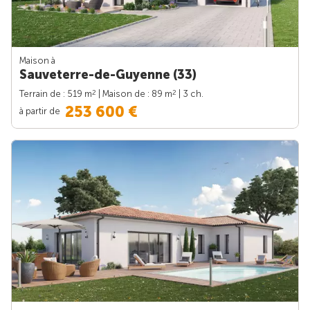
Maison à
Sauveterre-de-Guyenne (33)
2
2
Terrain de : 519 m
| Maison de : 89 m
| 3 ch.
253 600 €
à partir de