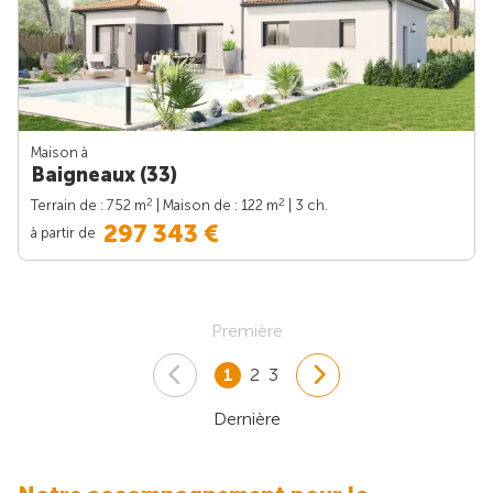
Maison à
Baigneaux (33)
2
2
Terrain de : 752 m
| Maison de : 122 m
| 3 ch.
297 343 €
à partir de
Première
1
2
3
Dernière