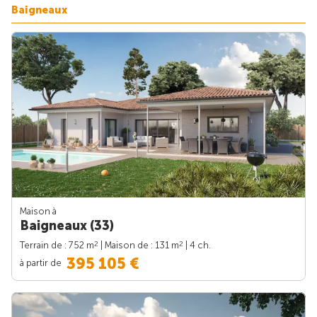
Baigneaux
Maison à
Baigneaux (33)
2
2
Terrain de : 752 m
| Maison de : 131 m
| 4 ch.
395 105 €
à partir de