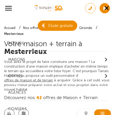
Étude gratuite
Accueil
Nos offres de maison + terrain
Gironde
Mesterrieux
Votre maison + terrain à
ACCUEIL
Mesterrieux
MAISONS
Vous avez le projet de faire construire une maison ? La
construction d'une maison implique d'acheter en même temps
le terrain qui accueillera votre futur foyer. C'est pourquoi Tanaïs
Habitat vous propose un outil personnalisé d'
OFFRES
offres de maison et de terrain
à acquérir. Grâce à cet outil, vous
pouvez mieux préparer votre achat et vous projeter dans votre
nouvel habitat.
AGENCES
Découvrez nos
42
offres de Maison + Terrain
CONSEILS