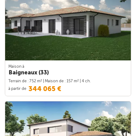
Maison à
Baigneaux (33)
2
2
Terrain de : 752 m
| Maison de : 157 m
| 4 ch.
344 065 €
à partir de