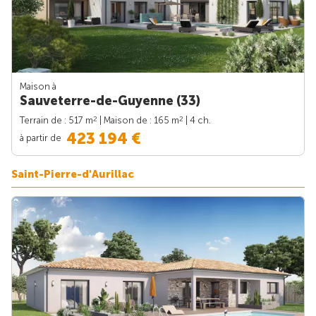
Maison à
Sauveterre-de-Guyenne (33)
2
2
Terrain de : 517 m
| Maison de : 165 m
| 4 ch.
423 194 €
à partir de
Saint-Pierre-d'Aurillac