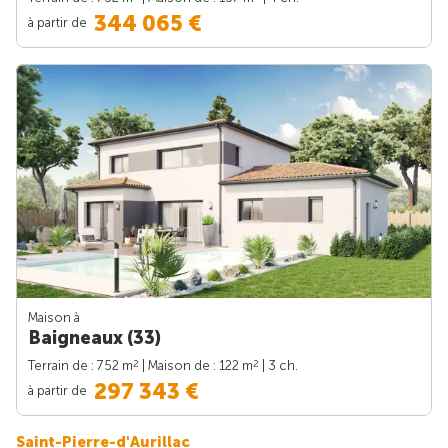
344 065 €
à partir de
Maison à
Baigneaux (33)
2
2
Terrain de : 752 m
| Maison de : 122 m
| 3 ch.
297 343 €
à partir de
Saint-Pierre-d'Aurillac