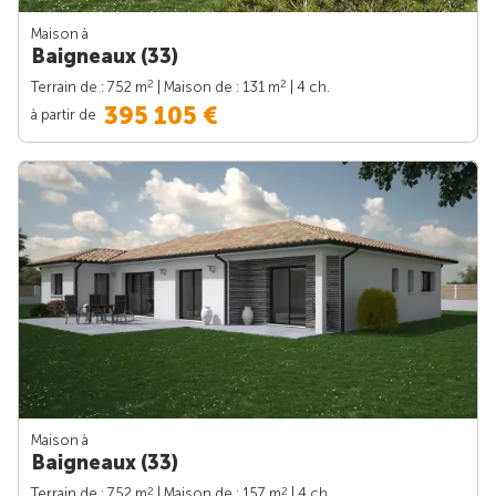
Maison à
Baigneaux (33)
2
2
Terrain de : 752 m
| Maison de : 131 m
| 4 ch.
395 105 €
à partir de
Maison à
Baigneaux (33)
2
2
Terrain de : 752 m
| Maison de : 157 m
| 4 ch.