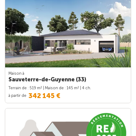
Maison à
Sauveterre-de-Guyenne (33)
2
2
Terrain de : 519 m
| Maison de : 145 m
| 4 ch.
342 145 €
à partir de