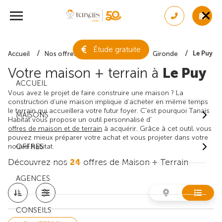
Étude gratuite
Le Puy
Accueil
Nos offres de maison + terrain
Gironde
Votre maison + terrain à
Le Puy
ACCUEIL
Vous avez le projet de faire construire une maison ? La
construction d'une maison implique d'acheter en même temps
le terrain qui accueillera votre futur foyer. C'est pourquoi Tanaïs
MAISONS
Habitat vous propose un outil personnalisé d'
offres de maison et de terrain
à acquérir. Grâce à cet outil, vous
pouvez mieux préparer votre achat et vous projeter dans votre
nouvel habitat.
OFFRES
Découvrez nos
24
offres de Maison + Terrain
AGENCES
CONSEILS