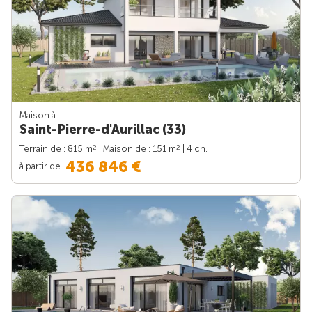
Maison à
Saint-Pierre-d'Aurillac (33)
2
2
Terrain de : 815 m
| Maison de : 151 m
| 4 ch.
436 846 €
à partir de