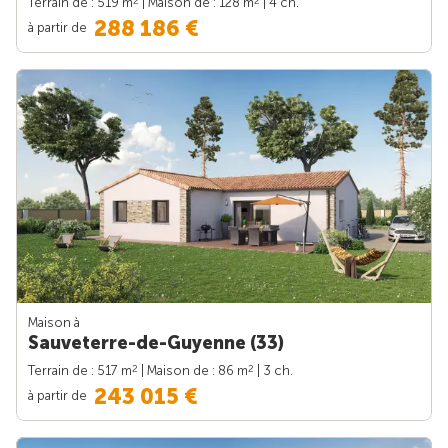
2
2
Terrain de : 519 m
| Maison de : 128 m
| 4 ch.
288 186 €
à partir de
Maison à
Sauveterre-de-Guyenne (33)
2
2
Terrain de : 517 m
| Maison de : 86 m
| 3 ch.
243 015 €
à partir de