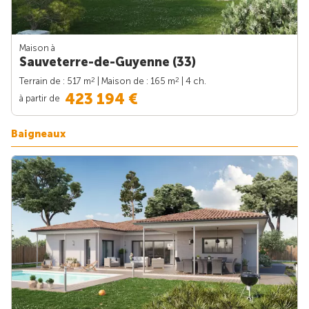
Maison à
Sauveterre-de-Guyenne (33)
2
2
Terrain de : 517 m
| Maison de : 165 m
| 4 ch.
423 194 €
à partir de
Baigneaux