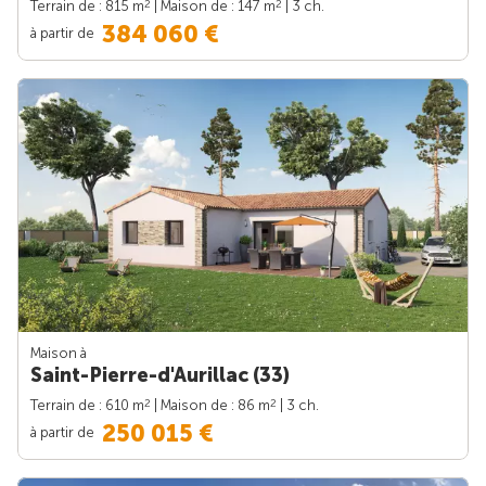
2
2
Terrain de : 815 m
| Maison de : 147 m
| 3 ch.
384 060 €
à partir de
Maison à
Saint-Pierre-d'Aurillac (33)
2
2
Terrain de : 610 m
| Maison de : 86 m
| 3 ch.
250 015 €
à partir de