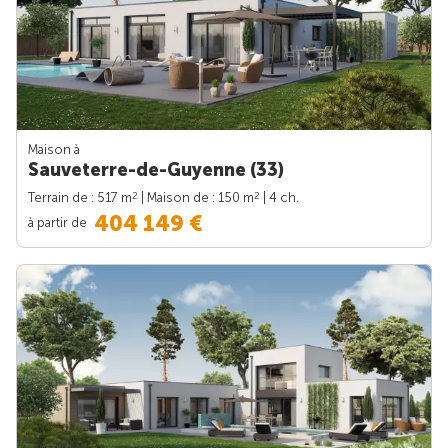
Maison à
Sauveterre-de-Guyenne (33)
2
2
Terrain de : 517 m
| Maison de : 150 m
| 4 ch.
404 149 €
à partir de