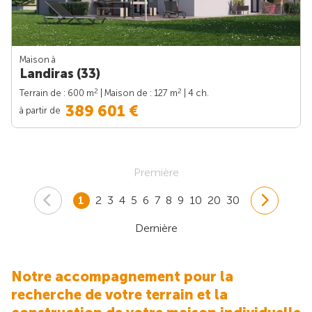
Maison à
Landiras (33)
2
2
Terrain de : 600 m
| Maison de : 127 m
| 4 ch.
389 601 €
à partir de
Première
1
2
3
4
5
6
7
8
9
10
20
30
Dernière
Notre accompagnement pour la
recherche de votre terrain et la