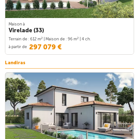
Maison à
Virelade (33)
2
2
Terrain de : 612 m
| Maison de : 96 m
| 4 ch.
297 079 €
à partir de
Landiras