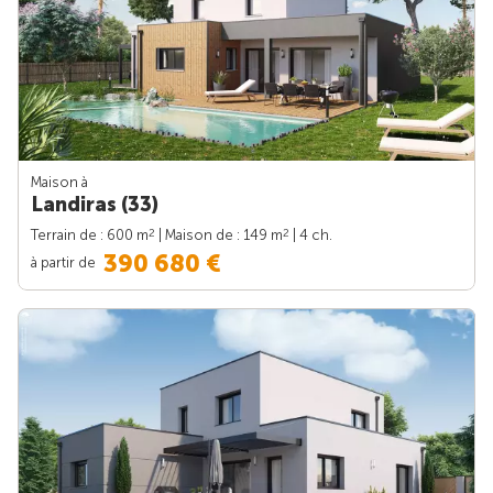
Maison à
Landiras (33)
2
2
Terrain de : 600 m
| Maison de : 149 m
| 4 ch.
390 680 €
à partir de