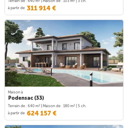
2
2
Terrain de : 640 m
| Maison de : 103 m
| 3 ch.
311 914 €
à partir de
Maison à
Podensac (33)
2
2
Terrain de : 640 m
| Maison de : 180 m
| 5 ch.
624 157 €
à partir de