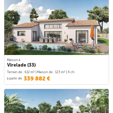
Maison à
Virelade (33)
2
2
Terrain de : 612 m
| Maison de : 123 m
| 4 ch.
339 882 €
à partir de