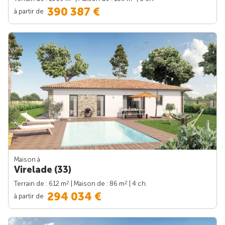
390 387 €
à partir de
Maison à
Virelade (33)
2
2
Terrain de : 612 m
| Maison de : 86 m
| 4 ch.
294 034 €
à partir de