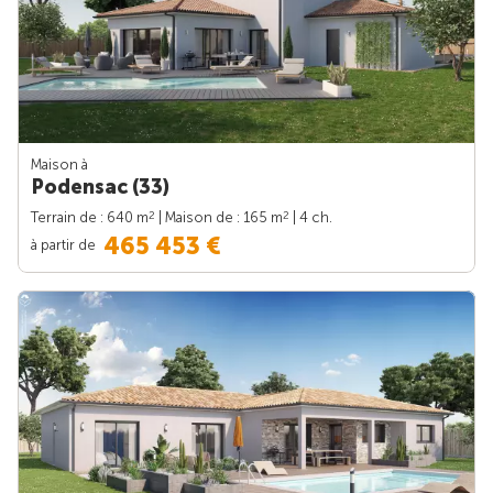
Maison à
Podensac (33)
2
2
Terrain de : 640 m
| Maison de : 165 m
| 4 ch.
465 453 €
à partir de