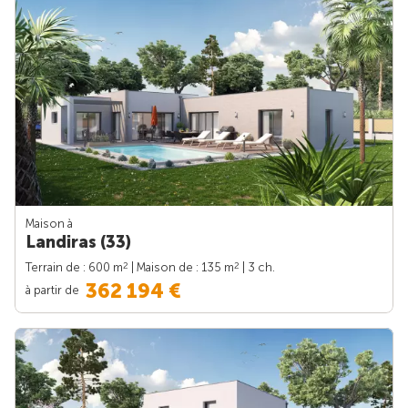
Maison à
Landiras (33)
2
2
Terrain de : 600 m
| Maison de : 135 m
| 3 ch.
362 194 €
à partir de