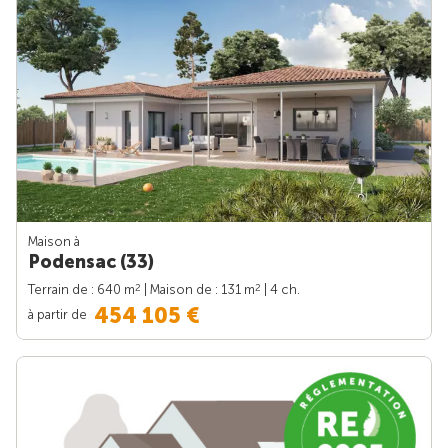
Maison à
Podensac (33)
2
2
Terrain de : 640 m
| Maison de : 131 m
| 4 ch.
454 105 €
à partir de