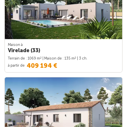
Maison à
Virelade (33)
2
2
Terrain de : 1069 m
| Maison de : 135 m
| 3 ch.
409 194 €
à partir de