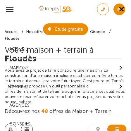
Étude gratuite
Accueil
Nos offres de maison + terrain
Gironde
Floudès
Votre maison + terrain à
ACCUEIL
Floudès
MAISONS
Vous avez le projet de faire construire une maison ? La
construction d'une maison implique d'acheter en même temps
le terrain qui accueillera votre futur foyer. C'est pourquoi Tanaïs
Habitat vous propose un outil personnalisé d'
OFFRES
offres de maison et de terrain
à acquérir. Grâce à cet outil, vous
pouvez mieux préparer votre achat et vous projeter dans votre
nouvel habitat.
AGENCES
Découvrez nos
48
offres de Maison + Terrain
CONSEILS