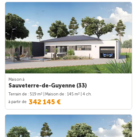
Maison à
Sauveterre-de-Guyenne (33)
2
2
Terrain de : 519 m
| Maison de : 145 m
| 4 ch.
342 145 €
à partir de