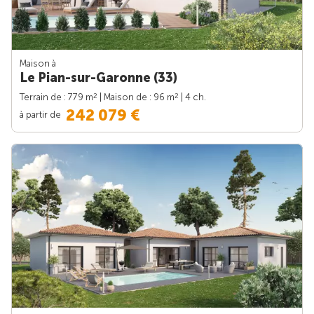
Maison à
Le Pian-sur-Garonne (33)
2
2
Terrain de : 779 m
| Maison de : 96 m
| 4 ch.
242 079 €
à partir de