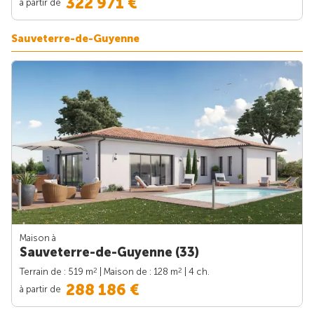
322 971 €
à partir de
Sauveterre-de-Guyenne
Maison à
Sauveterre-de-Guyenne (33)
2
2
Terrain de : 519 m
| Maison de : 128 m
| 4 ch.
288 186 €
à partir de