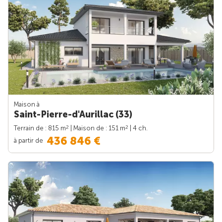
Maison à
Saint-Pierre-d'Aurillac (33)
2
2
Terrain de : 815 m
| Maison de : 151 m
| 4 ch.
436 846 €
à partir de