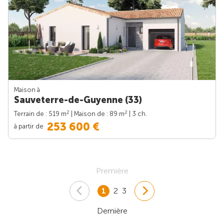
Maison à
Sauveterre-de-Guyenne (33)
2
2
Terrain de : 519 m
| Maison de : 89 m
| 3 ch.
253 600 €
à partir de
Première
1
2
3
Dernière