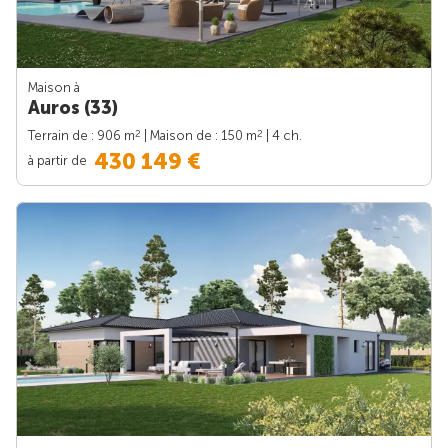
Maison à
Auros (33)
2
2
Terrain de : 906 m
| Maison de : 150 m
| 4 ch.
430 149 €
à partir de