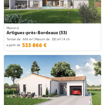
Maison à
Artigues-près-Bordeaux (33)
2
2
Terrain de : 666 m
| Maison de : 181 m
| 4 ch.
533 866 €
à partir de