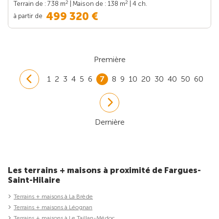
2
2
Terrain de : 738 m
| Maison de : 138 m
| 4 ch.
499 320 €
à partir de
Première
1
2
3
4
5
6
7
8
9
10
20
30
40
50
60
Dernière
Les terrains + maisons à proximité de Fargues-
Saint-Hilaire
Terrains + maisons à La Brède
Terrains + maisons à Léognan
Terrains + maisons à Le Taillan-Médoc