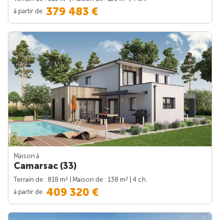
379 483 €
à partir de
Maison à
Camarsac (33)
2
2
Terrain de : 818 m
| Maison de : 138 m
| 4 ch.
409 320 €
à partir de