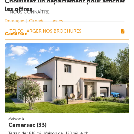
Choisissez un département pour afficher
les offres
NOUS CONNAÎTRE
Dordogne
Gironde
Landes
TÉLÉCHARGER NOS BROCHURES
Camarsac
Maison à
Camarsac (33)
2
2
Terrain de : 818 m
| Maison de : 120 m
| 4 ch.