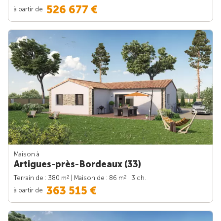
526 677 €
à partir de
Maison à
Artigues-près-Bordeaux (33)
2
2
Terrain de : 380 m
| Maison de : 86 m
| 3 ch.
363 515 €
à partir de