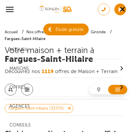
Étude gratuite
Accueil
Nos offres de maison + terrain
Gironde
Fargues-Saint-Hilaire
Votre maison + terrain à
ACCUEIL
Fargues-Saint-Hilaire
MAISONS
Découvrez nos
1119
offres de Maison + Terrain
OFFRES
AGENCES
Fargues-Saint-Hilaire (33370)
CONSEILS