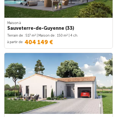
Maison à
Sauveterre-de-Guyenne (33)
2
2
Terrain de : 517 m
| Maison de : 150 m
| 4 ch.
404 149 €
à partir de