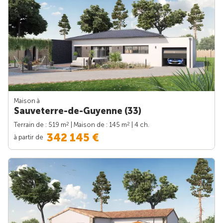
Maison à
Sauveterre-de-Guyenne (33)
2
2
Terrain de : 519 m
| Maison de : 145 m
| 4 ch.
342 145 €
à partir de