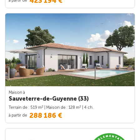
423 194 €
Maison à
Sauveterre-de-Guyenne (33)
2
2
Terrain de : 519 m
| Maison de : 128 m
| 4 ch.
288 186 €
à partir de