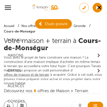
Étude gratuite
Accueil
Nos offres de maison + terrain
Gironde
Cours-de-Monségur
Votre maison + terrain à
Cours-
ACCUEIL
de-Monségur
MAISONS
Vous avez le projet de faire construire une maison ? La
construction d'une maison implique d'acheter en même temps
le terrain qui accueillera votre futur foyer. C'est pourquoi Tanaïs
Habitat vous propose un outil personnalisé d'
OFFRES
offres de maison et de terrain
à acquérir. Grâce à cet outil, vous
pouvez mieux préparer votre achat et vous projeter dans votre
nouvel habitat.
AGENCES
Découvrez nos
6
offres de Maison + Terrain
CONSEILS