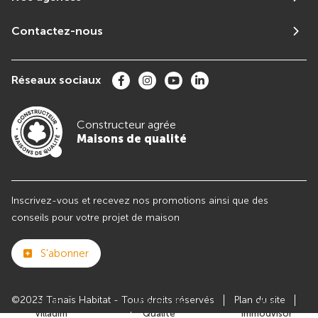
Contactez-nous
Réseaux sociaux
Constructeur agrée
Maisons de qualité
Inscrivez-vous et recevez nos promotions ainsi que des
conseils pour votre projet de maison
S'abonner
©2023 Tanaïs Habitat - Tous droits réservés
Plan du site
Club
Maisons de
Avis
Villadim
Qualité
Immodvisor
Paramètres des cookies
Politiques de Confidentialités