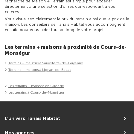
recherche de Maison + Terrain est simple pour accéder
directement à une sélection d'offres correspondant à vos
critères.
Vous visualisez clairement le prix du terrain ainsi que le prix de la
maison. Les conseillers de Tanaïs Habitat vous accompagnent
ensuite pour vous aider tout au long de votre projet.
Les terrains + maisons à proximité de Cours-de-
Monségur
Terrains + maisons à Sauveterre-de-Guyenne
Terrains + maisons à Lignan-de-Bazas
Les terrains + maisons en Gironde
Les terrains à Cours-de-Monségur
L'univers Tanais Habitat
Nos agences