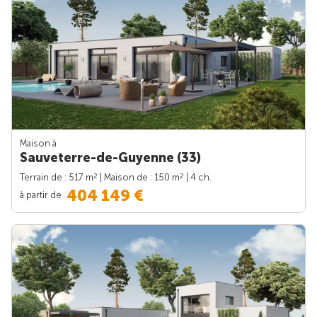
Maison à
Sauveterre-de-Guyenne (33)
2
2
Terrain de : 517 m
| Maison de : 150 m
| 4 ch.
404 149 €
à partir de