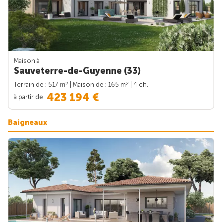
Maison à
Sauveterre-de-Guyenne (33)
2
2
Terrain de : 517 m
| Maison de : 165 m
| 4 ch.
423 194 €
à partir de
Baigneaux