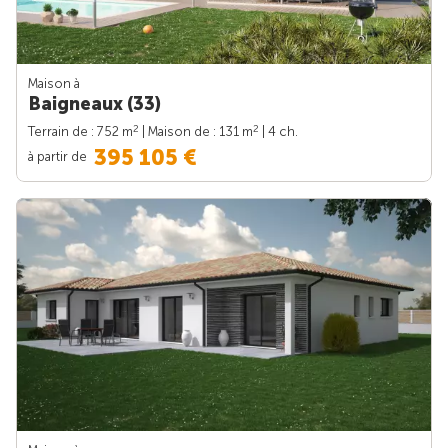
Maison à
Baigneaux (33)
2
2
Terrain de : 752 m
| Maison de : 131 m
| 4 ch.
395 105 €
à partir de