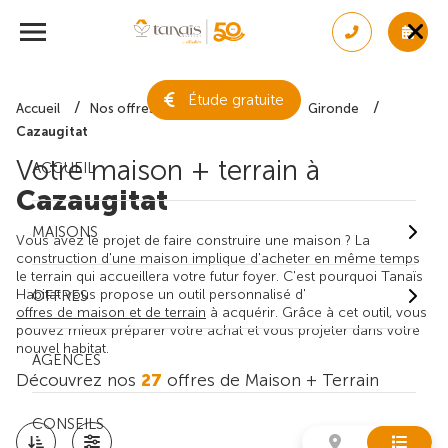
Étude gratuite
Accueil
Nos offres de maison + terrain
Gironde
Cazaugitat
Votre maison + terrain à
ACCUEIL
Cazaugitat
MAISONS
Vous avez le projet de faire construire une maison ? La
construction d'une maison implique d'acheter en même temps
le terrain qui accueillera votre futur foyer. C'est pourquoi Tanaïs
Habitat vous propose un outil personnalisé d'
OFFRES
offres de maison et de terrain
à acquérir. Grâce à cet outil, vous
pouvez mieux préparer votre achat et vous projeter dans votre
nouvel habitat.
AGENCES
Découvrez nos
27
offres de Maison + Terrain
CONSEILS