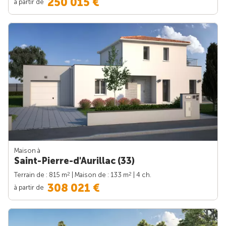
250 015 €
à partir de
Maison à
Saint-Pierre-d'Aurillac (33)
2
2
Terrain de : 815 m
| Maison de : 133 m
| 4 ch.
308 021 €
à partir de