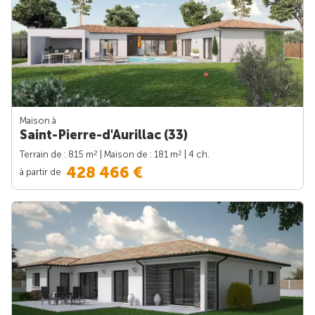
Maison à
Saint-Pierre-d'Aurillac (33)
2
2
Terrain de : 815 m
| Maison de : 181 m
| 4 ch.
428 466 €
à partir de