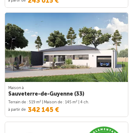
243 015 €
Maison à
Sauveterre-de-Guyenne (33)
2
2
Terrain de : 519 m
| Maison de : 145 m
| 4 ch.
342 145 €
à partir de