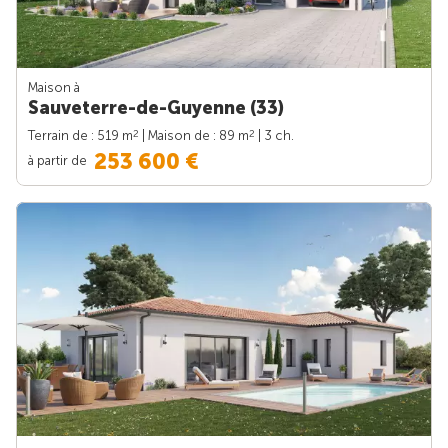
Maison à
Sauveterre-de-Guyenne (33)
2
2
Terrain de : 519 m
| Maison de : 89 m
| 3 ch.
253 600 €
à partir de