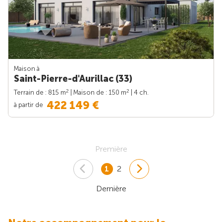
Maison à
Saint-Pierre-d'Aurillac (33)
2
2
Terrain de : 815 m
| Maison de : 150 m
| 4 ch.
422 149 €
à partir de
Première
1
2
Dernière