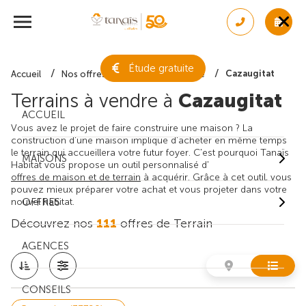
Étude gratuite
Cazaugitat
Accueil
Nos offres de terrain
Gironde
Terrains à vendre à
Cazaugitat
ACCUEIL
Vous avez le projet de faire construire une maison ? La
construction d'une maison implique d'acheter en même temps
le terrain qui accueillera votre futur foyer. C'est pourquoi Tanaïs
MAISONS
Habitat vous propose un outil personnalisé d'
offres de maison et de terrain
à acquérir. Grâce à cet outil, vous
pouvez mieux préparer votre achat et vous projeter dans votre
nouvel habitat.
OFFRES
Découvrez nos
111
offres de Terrain
AGENCES
CONSEILS