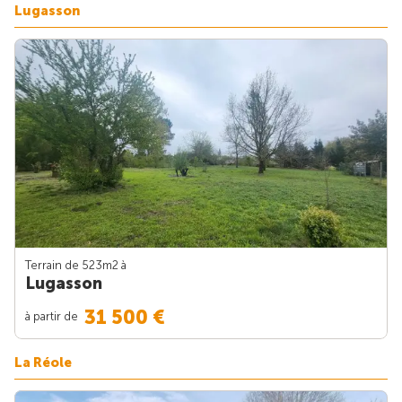
Lugasson
Terrain de 523m
2
à
Lugasson
31 500 €
à partir de
La Réole