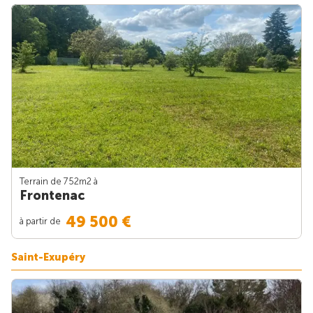
Terrain de 752m
2
à
Frontenac
49 500 €
à partir de
Saint-Exupéry