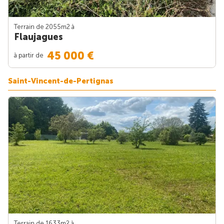
Terrain de 2055m
2
à
Flaujagues
45 000 €
à partir de
Saint-Vincent-de-Pertignas
Terrain de 1633m
2
à