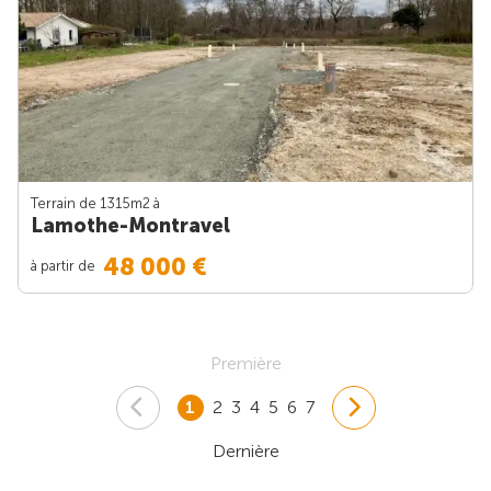
Terrain de 1315m
2
à
Lamothe-Montravel
48 000 €
à partir de
Première
1
2
3
4
5
6
7
Dernière