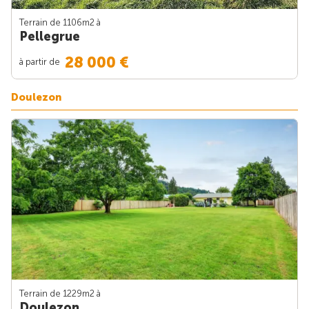
Terrain de 1106m
2
à
Pellegrue
28 000 €
à partir de
Doulezon
Terrain de 1229m
2
à
Doulezon