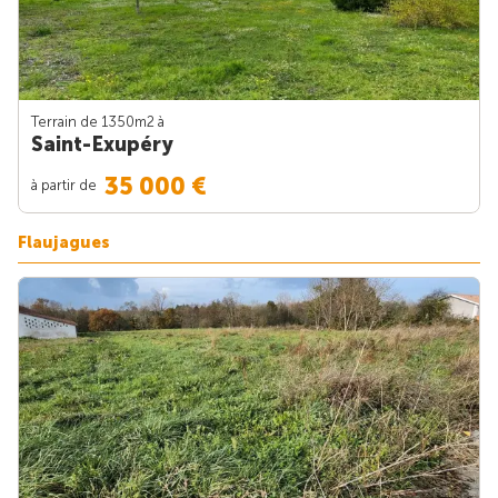
Terrain de 1350m
2
à
Saint-Exupéry
35 000 €
à partir de
Flaujagues