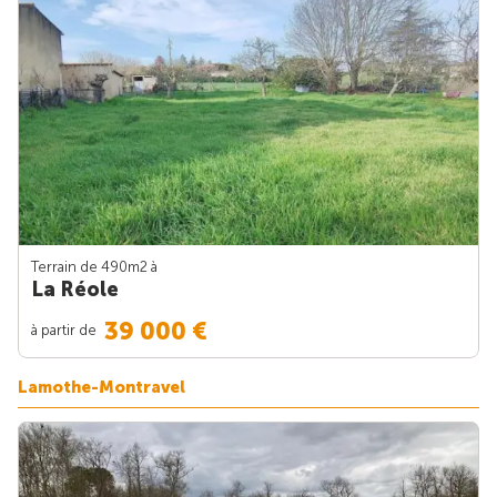
Terrain de 490m
2
à
La Réole
39 000 €
à partir de
Lamothe-Montravel