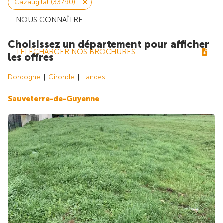
Cazaugitat (33790)
NOUS CONNAÎTRE
Choisissez un département pour afficher
TÉLÉCHARGER NOS BROCHURES
les offres
Dordogne
Gironde
Landes
Sauveterre-de-Guyenne