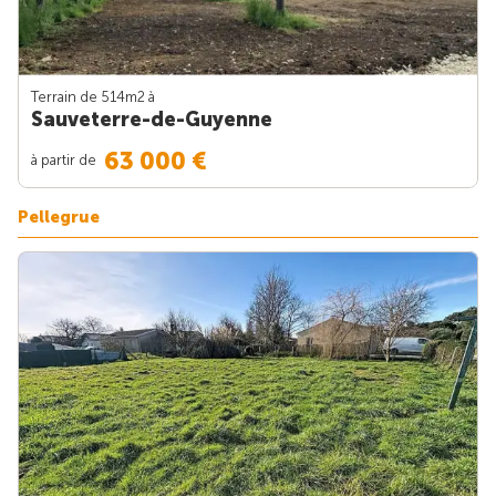
Terrain de 514m
2
à
Sauveterre-de-Guyenne
63 000 €
à partir de
Pellegrue