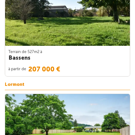
Terrain de 527m
2
à
Bassens
207 000 €
à partir de
Lormont