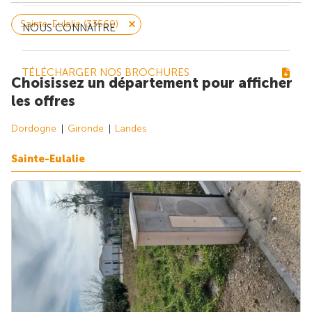
Sainte-Eulalie (33560)
NOUS CONNAÎTRE
TÉLÉCHARGER NOS BROCHURES
Choisissez un département pour afficher
les offres
Dordogne
Gironde
Landes
Sainte-Eulalie