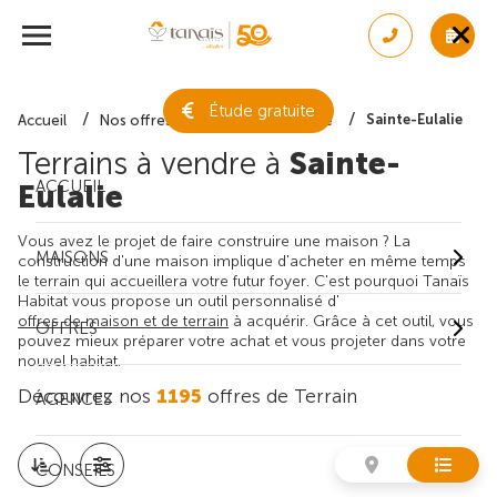
Étude gratuite
Sainte-Eulalie
Accueil
Nos offres de terrain
Gironde
Terrains à vendre à
Sainte-
ACCUEIL
Eulalie
Vous avez le projet de faire construire une maison ? La
MAISONS
construction d'une maison implique d'acheter en même temps
le terrain qui accueillera votre futur foyer. C'est pourquoi Tanaïs
Habitat vous propose un outil personnalisé d'
offres de maison et de terrain
à acquérir. Grâce à cet outil, vous
OFFRES
pouvez mieux préparer votre achat et vous projeter dans votre
nouvel habitat.
Découvrez nos
1195
offres de Terrain
AGENCES
CONSEILS