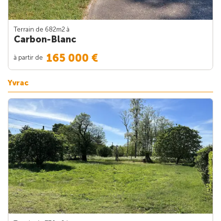
Terrain de 682m
2
à
Carbon-Blanc
165 000 €
à partir de
Yvrac