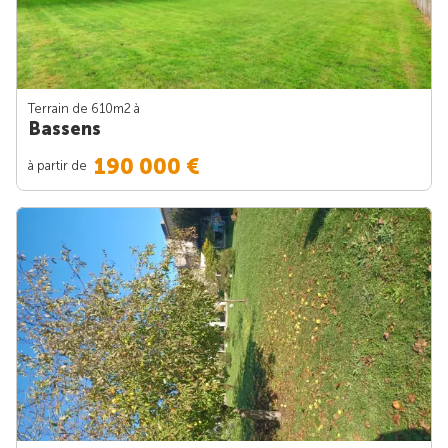
Terrain de 610m
2
à
Bassens
190 000 €
à partir de