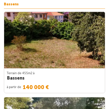
Bassens
Terrain de 455m
2
à
Bassens
140 000 €
à partir de