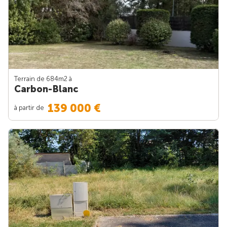
Terrain de 684m
2
à
Carbon-Blanc
139 000 €
à partir de