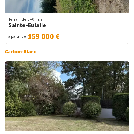
Terrain de 540m
2
à
Sainte-Eulalie
159 000 €
à partir de
Carbon-Blanc