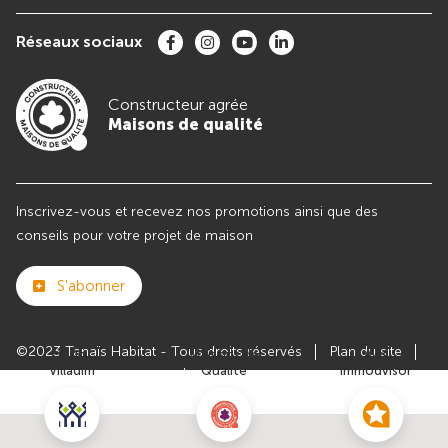
Réseaux sociaux
Constructeur agrée
Maisons de qualité
Inscrivez-vous et recevez nos promotions ainsi que des
conseils pour votre projet de maison
S'abonner
©2023 Tanaïs Habitat - Tous droits réservés
Plan du site
Club
Maisons de
Avis
Villadim
Qualité
Immodvisor
Paramètres des cookies
Politiques de Confidentialités
Mentions légales
Recrutement
Parrainer un ami
Le groupe VILLADIM