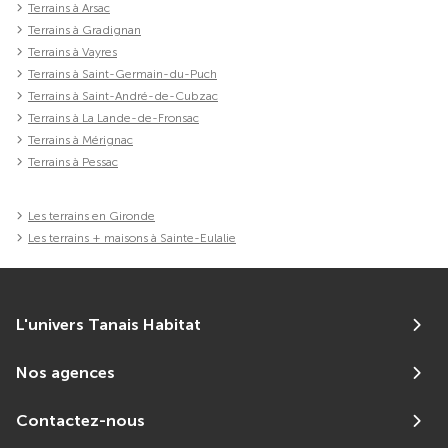
Terrains à Arsac
Terrains à Gradignan
Terrains à Vayres
Terrains à Saint-Germain-du-Puch
Terrains à Saint-André-de-Cubzac
Terrains à La Lande-de-Fronsac
Terrains à Mérignac
Terrains à Pessac
Les terrains en Gironde
Les terrains + maisons à Sainte-Eulalie
L'univers Tanais Habitat
Nos agences
Contactez-nous