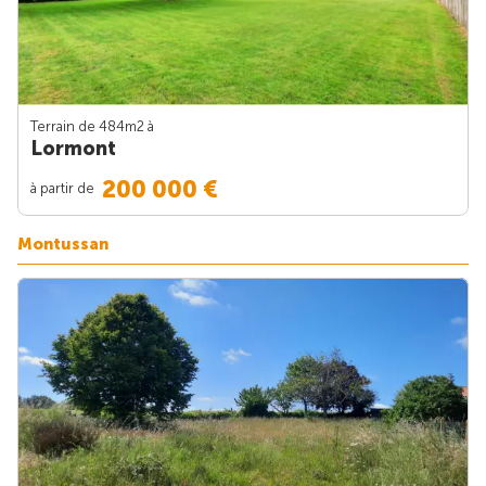
Terrain de 484m
2
à
Lormont
200 000 €
à partir de
Montussan