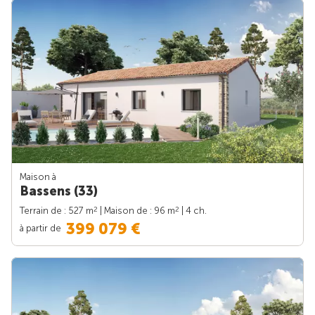
Maison à
Bassens (33)
2
2
Terrain de : 527 m
| Maison de : 96 m
| 4 ch.
399 079 €
à partir de