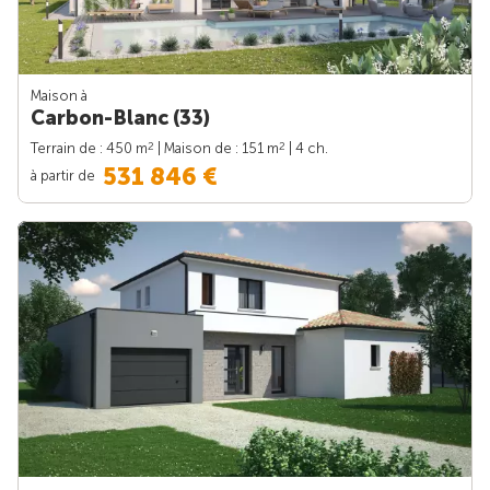
Maison à
Carbon-Blanc (33)
2
2
Terrain de : 450 m
| Maison de : 151 m
| 4 ch.
531 846 €
à partir de