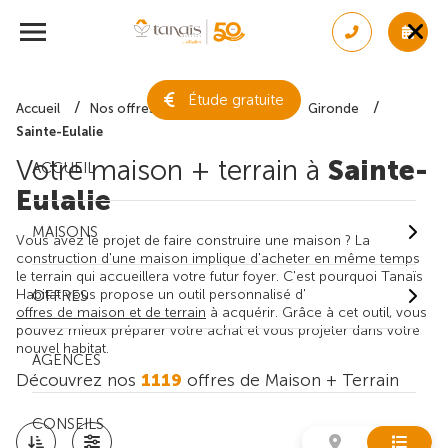
Étude gratuite
Accueil
Nos offres de maison + terrain
Gironde
Sainte-Eulalie
Votre maison + terrain à
Sainte-
ACCUEIL
Eulalie
MAISONS
Vous avez le projet de faire construire une maison ? La
construction d'une maison implique d'acheter en même temps
le terrain qui accueillera votre futur foyer. C'est pourquoi Tanaïs
Habitat vous propose un outil personnalisé d'
OFFRES
offres de maison et de terrain
à acquérir. Grâce à cet outil, vous
pouvez mieux préparer votre achat et vous projeter dans votre
nouvel habitat.
AGENCES
Découvrez nos
1119
offres de Maison + Terrain
CONSEILS