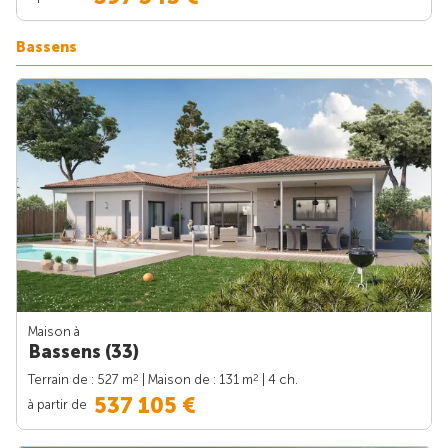
Bassens
Maison à
Bassens (33)
2
2
Terrain de : 527 m
| Maison de : 131 m
| 4 ch.
537 105 €
à partir de