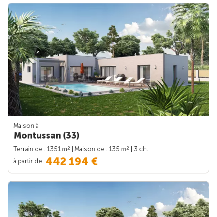
Maison à
Montussan (33)
2
2
Terrain de : 1351 m
| Maison de : 135 m
| 3 ch.
442 194 €
à partir de