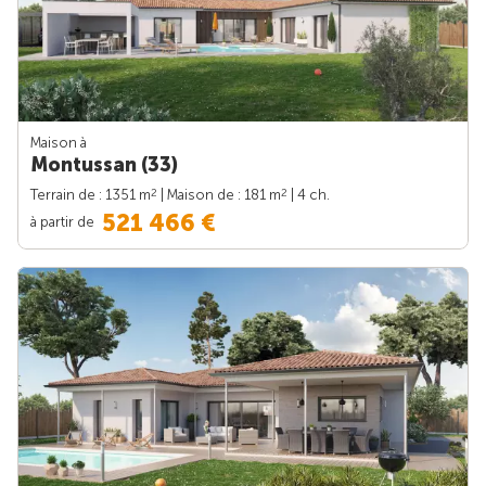
Maison à
Montussan (33)
2
2
Terrain de : 1351 m
| Maison de : 181 m
| 4 ch.
521 466 €
à partir de