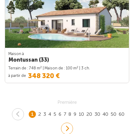
Maison à
Montussan (33)
2
2
Terrain de : 748 m
| Maison de : 100 m
| 3 ch.
348 320 €
à partir de
Première
1
2
3
4
5
6
7
8
9
10
20
30
40
50
60