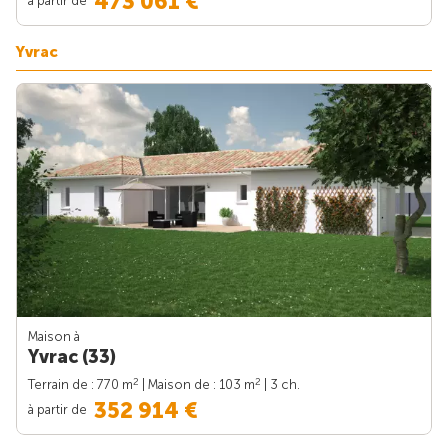
473 061 €
Yvrac
Maison à
Yvrac (33)
2
2
Terrain de : 770 m
| Maison de : 103 m
| 3 ch.
352 914 €
à partir de