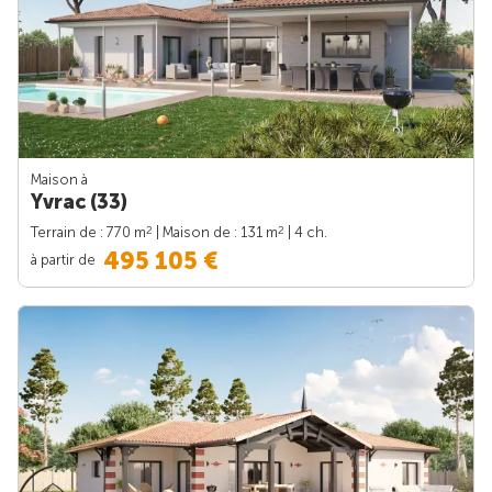
Maison à
Yvrac (33)
2
2
Terrain de : 770 m
| Maison de : 131 m
| 4 ch.
495 105 €
à partir de