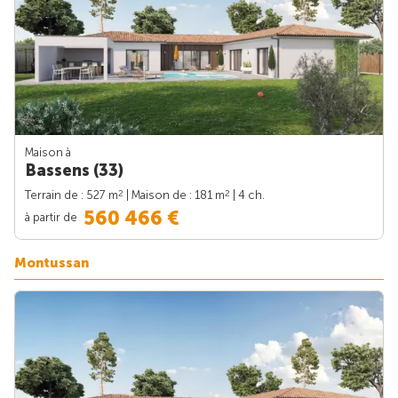
Maison à
Bassens (33)
2
2
Terrain de : 527 m
| Maison de : 181 m
| 4 ch.
560 466 €
à partir de
Montussan