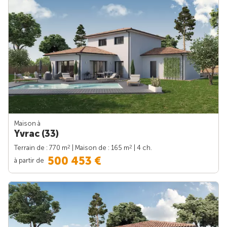
Maison à
Yvrac (33)
2
2
Terrain de : 770 m
| Maison de : 165 m
| 4 ch.
500 453 €
à partir de