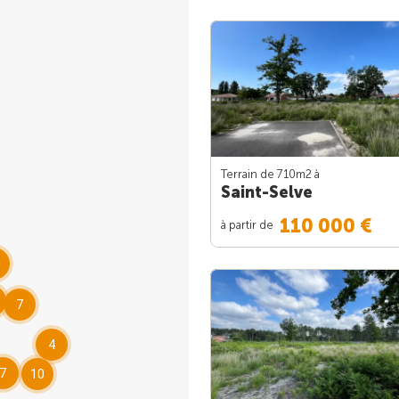
Terrain de 710m
2
à
Saint-Selve
110 000 €
à partir de
3
7
4
7
10