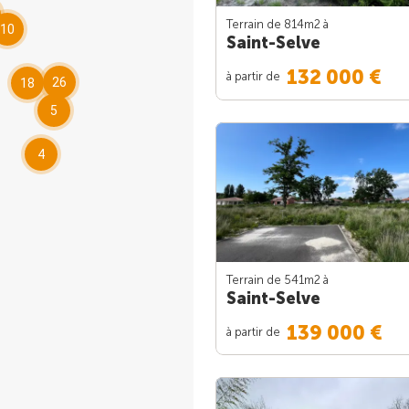
Terrain de 814m
2
à
10
Saint-Selve
132 000 €
à partir de
26
18
5
4
Terrain de 541m
2
à
Saint-Selve
139 000 €
à partir de