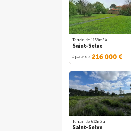
Terrain de 1159m
2
à
Saint-Selve
216 000 €
à partir de
Terrain de 612m
2
à
Saint-Selve