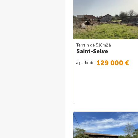
Terrain de 518m
2
à
Saint-Selve
129 000 €
à partir de