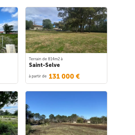
Terrain de 814m
2
à
Saint-Selve
131 000 €
à partir de