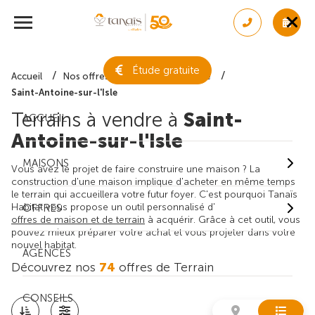
Étude gratuite
Accueil
Nos offres de terrain
Gironde
Saint-Antoine-sur-l'Isle
Terrains à vendre à
Saint-
ACCUEIL
Antoine-sur-l'Isle
MAISONS
Vous avez le projet de faire construire une maison ? La
construction d'une maison implique d'acheter en même temps
le terrain qui accueillera votre futur foyer. C'est pourquoi Tanaïs
Habitat vous propose un outil personnalisé d'
OFFRES
offres de maison et de terrain
à acquérir. Grâce à cet outil, vous
pouvez mieux préparer votre achat et vous projeter dans votre
nouvel habitat.
AGENCES
Découvrez nos
74
offres de Terrain
CONSEILS