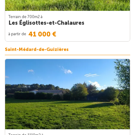
Terrain de 700m
2
à
Les Églisottes-et-Chalaures
41 000 €
à partir de
Saint-Médard-de-Guizières