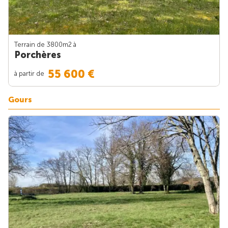
Terrain de 3800m
2
à
Porchères
55 600 €
à partir de
Gours