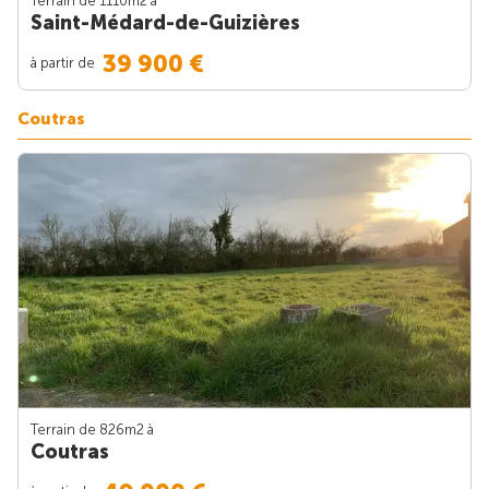
Terrain de 1110m
2
à
Saint-Médard-de-Guizières
39 900 €
à partir de
Coutras
Terrain de 826m
2
à
Coutras