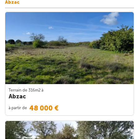
Abzac
Terrain de 316m
2
à
Abzac
48 000 €
à partir de