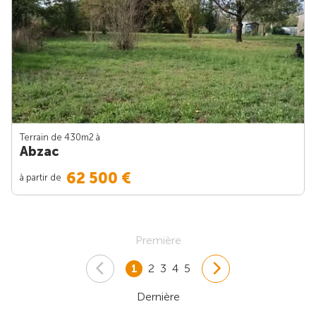
Terrain de 430m
2
à
Abzac
62 500 €
à partir de
Première
1
2
3
4
5
Dernière