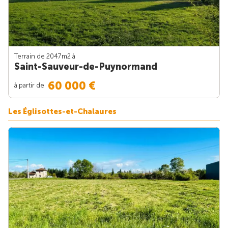
Terrain de 2047m
2
à
Saint-Sauveur-de-Puynormand
60 000 €
à partir de
Les Églisottes-et-Chalaures