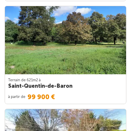
Terrain de 621m
2
à
Saint-Quentin-de-Baron
99 900 €
à partir de