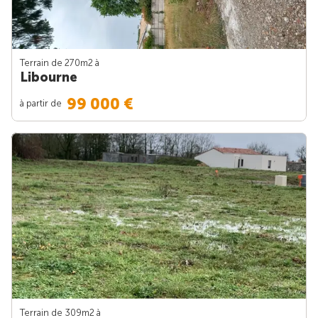
Terrain de 270m
2
à
Libourne
99 000 €
à partir de
Terrain de 309m
2
à