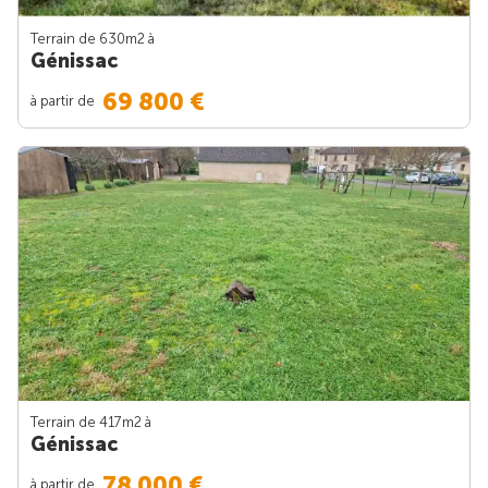
Terrain de 630m
2
à
Génissac
69 800 €
à partir de
Terrain de 417m
2
à
Génissac
78 000 €
à partir de