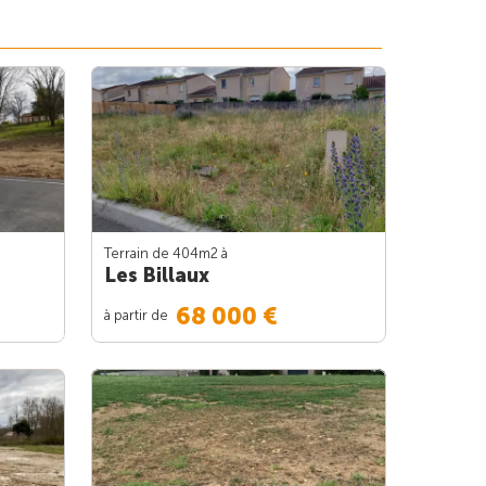
Terrain de 404m
2
à
Les Billaux
68 000 €
à partir de