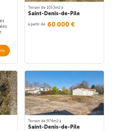
Terrain de 1053m
2
à
Saint-Denis-de-Pile
les
60 000 €
à partir de
ales
e
ons
Terrain de 974m
2
à
Saint-Denis-de-Pile