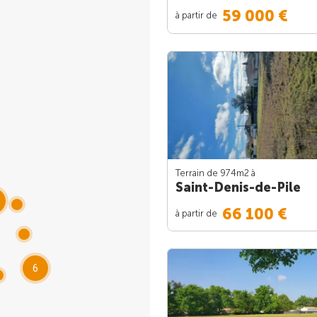
59 000 €
à partir de
Terrain de 974m
2
à
Saint-Denis-de-Pile
66 100 €
à partir de
6