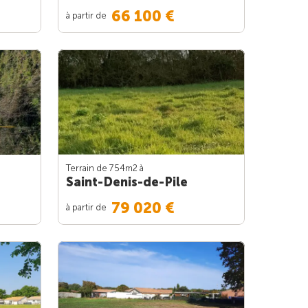
66 100 €
à partir de
Terrain de 754m
2
à
Saint-Denis-de-Pile
79 020 €
à partir de