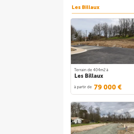
Les Billaux
Terrain de 404m
2
à
Les Billaux
79 000 €
à partir de