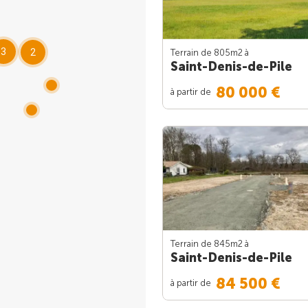
3
2
Terrain de 805m
2
à
Saint-Denis-de-Pile
80 000 €
à partir de
Terrain de 845m
2
à
Saint-Denis-de-Pile
84 500 €
à partir de