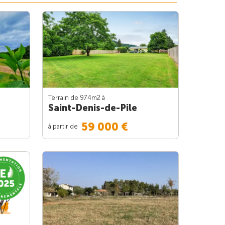
Terrain de 974m
2
à
Saint-Denis-de-Pile
59 000 €
à partir de