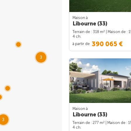
Maison à
Libourne (33)
2
Terrain de : 318 m
| Maison de : 
4 ch.
390 065 €
à partir de
3
Maison à
Libourne (33)
3
2
Terrain de : 277 m
| Maison de : 
4 ch.