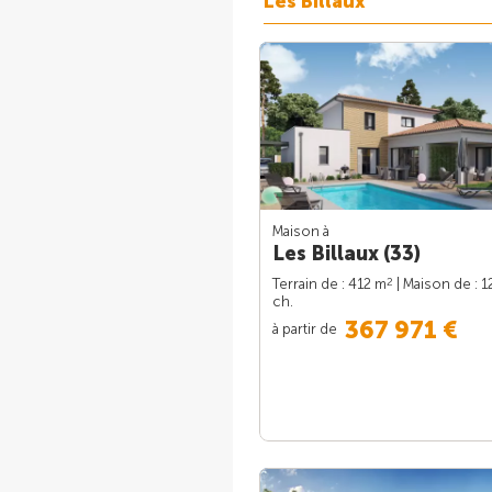
Les Billaux
Maison à
Les Billaux (33)
2
Terrain de : 412 m
| Maison de : 
ch.
367 971 €
à partir de