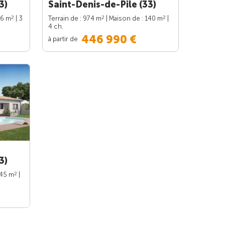
3)
Saint-Denis-de-Pile (33)
2
2
2
86 m
| 3
Terrain de : 974 m
| Maison de : 140 m
|
4 ch.
446 990 €
à partir de
3)
2
145 m
|