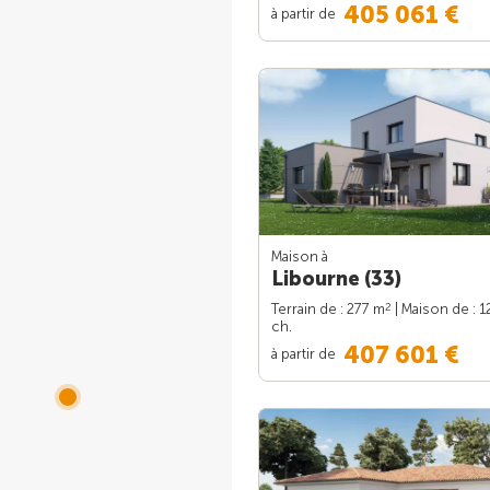
405 061 €
à partir de
Maison à
Libourne (33)
2
Terrain de : 277 m
| Maison de : 1
ch.
407 601 €
à partir de