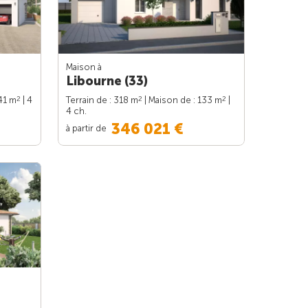
Maison à
Libourne (33)
2
2
2
41 m
| 4
Terrain de : 318 m
| Maison de : 133 m
|
4 ch.
346 021 €
à partir de