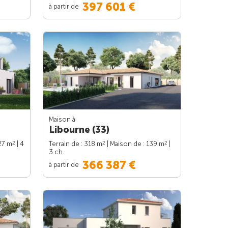
397 601 €
à partir de
Maison à
Libourne (33)
2
2
2
27 m
| 4
Terrain de : 318 m
| Maison de : 139 m
|
3 ch.
366 387 €
à partir de