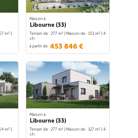
Maison à
Libourne (33)
2
2
2
157 m
|
Terrain de : 277 m
| Maison de : 151 m
| 4
ch.
453 846 €
à partir de
Maison à
Libourne (33)
2
2
2
154 m
|
Terrain de : 277 m
| Maison de : 127 m
| 4
ch.