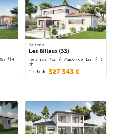
Maison à
Les Billaux (33)
2
2
2
126 m
| 4
Terrain de : 412 m
| Maison de : 122 m
| 3
ch.
327 343 €
à partir de