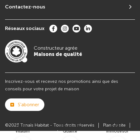
Contactez-nous
Réseaux sociaux
Constructeur agrée
Maisons de qualité
Inscrivez-vous et recevez nos promotions ainsi que des
conseils pour votre projet de maison
S'abonner
©2023 Tanaïs Habitat - Tous droits réservés
Plan du site
Club
Maisons de
Avis
Villadim
Qualité
Immodvisor
Paramètres des cookies
Politiques de Confidentialités