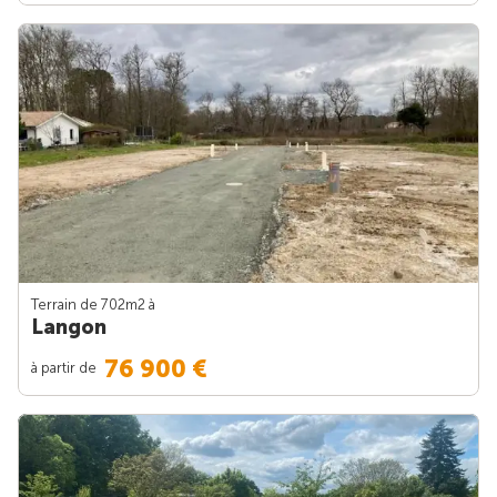
Terrain de 702m
2
à
Langon
76 900 €
à partir de