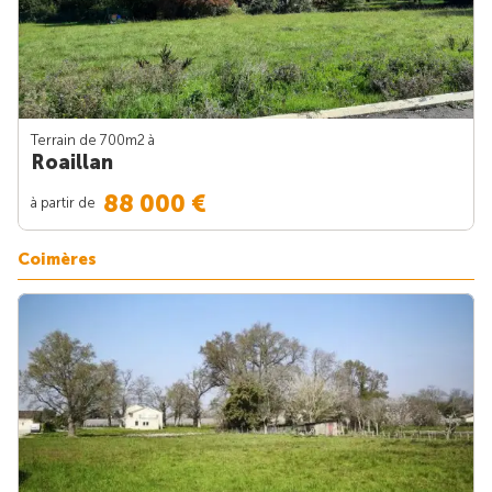
Terrain de 700m
2
à
Roaillan
88 000 €
à partir de
Coimères