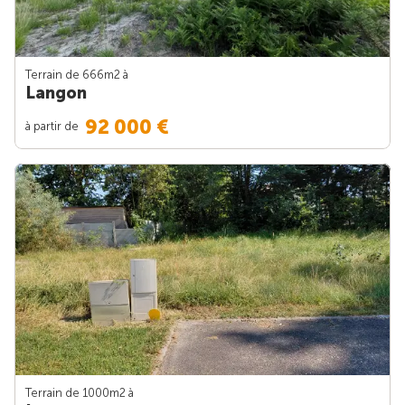
Terrain de 666m
2
à
Langon
92 000 €
à partir de
Terrain de 1000m
2
à