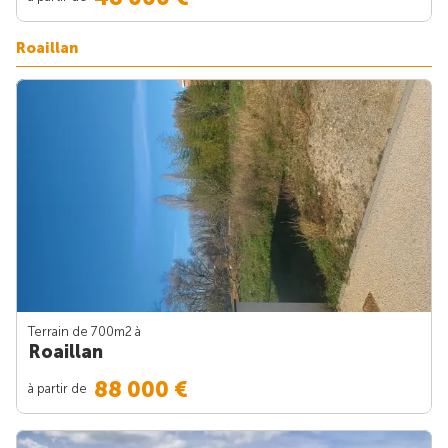
Roaillan
Terrain de 700m
2
à
Roaillan
88 000 €
à partir de