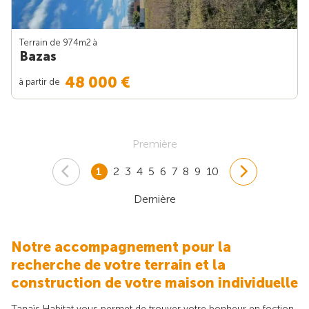
Terrain de 974m
2
à
Bazas
48 000 €
à partir de
Première
1
2
3
4
5
6
7
8
9
10
Dernière
Notre accompagnement pour la
recherche de votre terrain et la
construction de votre maison individuelle
Tanaïs Habitat vous permet de trouver votre bonheur en foction