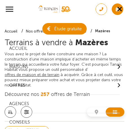
Étude gratuite
Mazères
Accueil
Nos offres de terrain
Gironde
Terrains à vendre à
Mazères
ACCUEIL
Vous avez le projet de faire construire une maison ? La
construction d'une maison implique d'acheter en même temps
le terrain qui accueillera votre futur foyer. C'est pourquoi Tanaïs
MAISONS
Habitat vous propose un outil personnalisé d'
offres de maison et de terrain
à acquérir. Grâce à cet outil, vous
pouvez mieux préparer votre achat et vous projeter dans votre
nouvel habitat.
OFFRES
Découvrez nos
257
offres de Terrain
AGENCES
CONSEILS