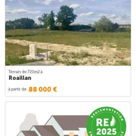
Terrain de 720m
2
à
Roaillan
88 000 €
à partir de