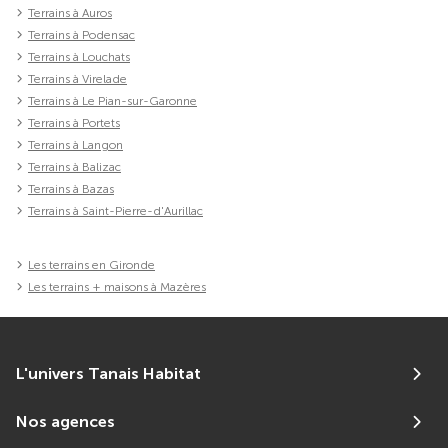
Terrains à Auros
Terrains à Podensac
Terrains à Louchats
Terrains à Virelade
Terrains à Le Pian-sur-Garonne
Terrains à Portets
Terrains à Langon
Terrains à Balizac
Terrains à Bazas
Terrains à Saint-Pierre-d'Aurillac
Les terrains en Gironde
Les terrains + maisons à Mazères
L'univers Tanais Habitat
Nos agences