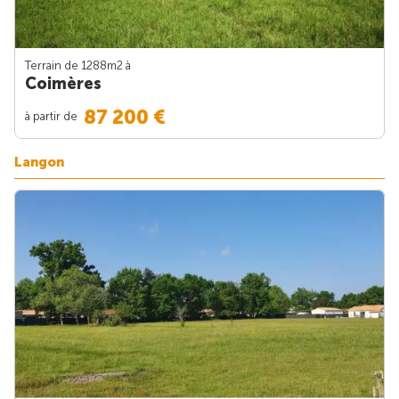
Terrain de 1288m
2
à
Coimères
87 200 €
à partir de
Langon