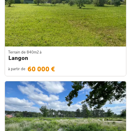
Terrain de 840m
2
à
Langon
60 000 €
à partir de