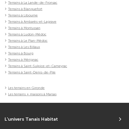
Terrains à La Lande-de-Fronsac
Terrains à Blanquefort
Terrains à Libourne
Terrains à Ambarès-et-Lagrave
Terrains à Montussan
Terrains à Ludon-Médoc
Terrains à Le Pian-Médoc
Terrains à Les Billaux
Terrains à Bourg
Terrains à Mérignac
Terrains à Saint-Sulpice-et-Cameyrac
Terrains à Saint-Denis-de-Pile
Les terrains en Gironde
Les terrains + maisons à Marsas
L'univers Tanais Habitat