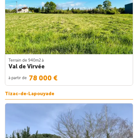
Terrain de 940m
2
à
Val de Virvée
78 000 €
à partir de
Tizac-de-Lapouyade