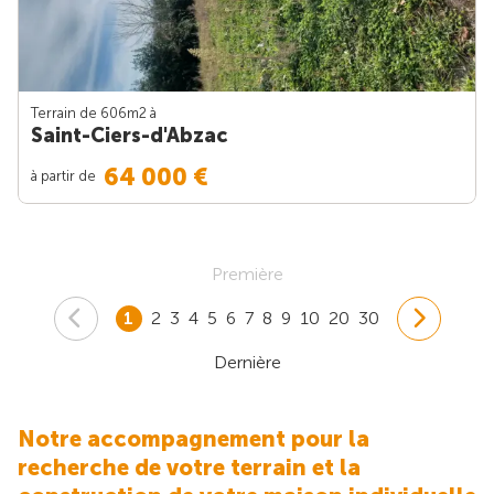
Terrain de 606m
2
à
Saint-Ciers-d'Abzac
64 000 €
à partir de
Première
1
2
3
4
5
6
7
8
9
10
20
30
Dernière
Notre accompagnement pour la
recherche de votre terrain et la