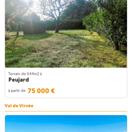
Terrain de 644m
2
à
Peujard
75 000 €
à partir de
Val de Virvée