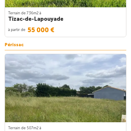
Terrain de 736m
2
à
Tizac-de-Lapouyade
55 000 €
à partir de
Périssac
Terrain de 507m
2
à