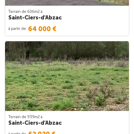
Terrain de 606m
2
à
Saint-Ciers-d'Abzac
64 000 €
à partir de
Terrain de 939m
2
à
Saint-Ciers-d'Abzac
à partir de