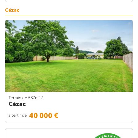
Cézac
Terrain de 537m
2
à
Cézac
40 000 €
à partir de