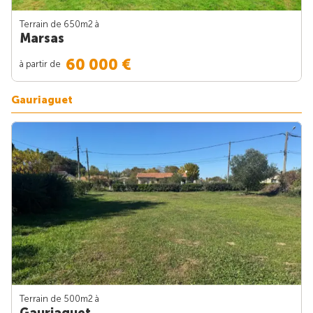
Terrain de 650m
2
à
Marsas
60 000 €
à partir de
Gauriaguet
Terrain de 500m
2
à
Gauriaguet