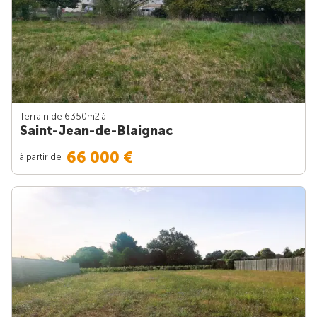
Terrain de 6350m
2
à
Saint-Jean-de-Blaignac
66 000 €
à partir de