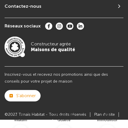
Contactez-nous
Réseaux sociaux
Constructeur agrée
Maisons de qualité
Inscrivez-vous et recevez nos promotions ainsi que des
conseils pour votre projet de maison
S'abonner
©2023 Tanaïs Habitat - Tous droits réservés
Plan du site
Club
Maisons de
Avis
Villadim
Qualité
Immodvisor
Paramètres des cookies
Politiques de Confidentialités