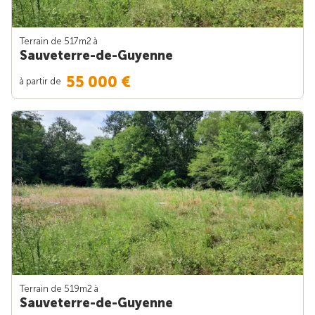
Terrain de 517m
2
à
Sauveterre-de-Guyenne
55 000 €
à partir de
Terrain de 519m
2
à
Sauveterre-de-Guyenne