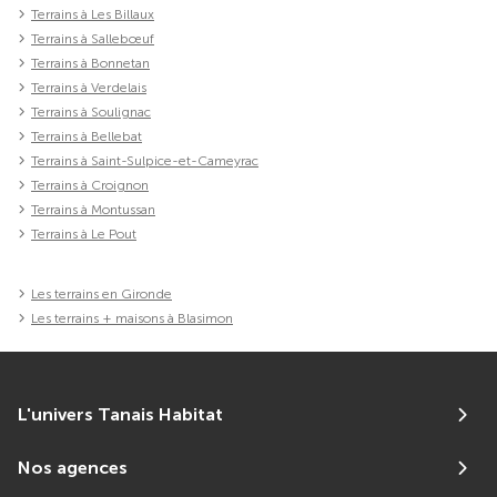
Terrains à Les Billaux
Terrains à Sallebœuf
Terrains à Bonnetan
Terrains à Verdelais
Terrains à Soulignac
Terrains à Bellebat
Terrains à Saint-Sulpice-et-Cameyrac
Terrains à Croignon
Terrains à Montussan
Terrains à Le Pout
Les terrains en Gironde
Les terrains + maisons à Blasimon
L'univers Tanais Habitat
Nos agences