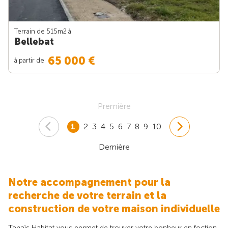
Terrain de 515m
2
à
Bellebat
65 000 €
à partir de
Première
1
2
3
4
5
6
7
8
9
10
Dernière
Notre accompagnement pour la
recherche de votre terrain et la
construction de votre maison individuelle
Tanaïs Habitat vous permet de trouver votre bonheur en foction