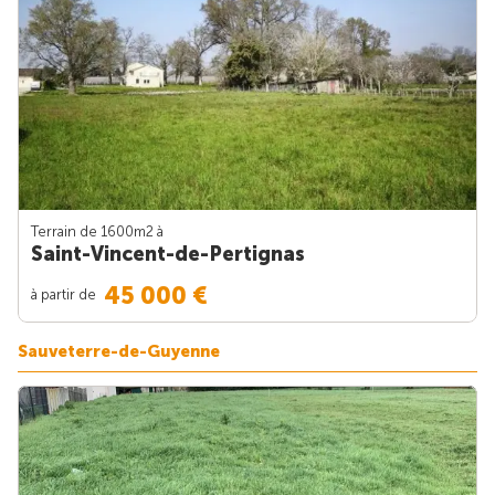
Terrain de 1600m
2
à
Saint-Vincent-de-Pertignas
45 000 €
à partir de
Sauveterre-de-Guyenne