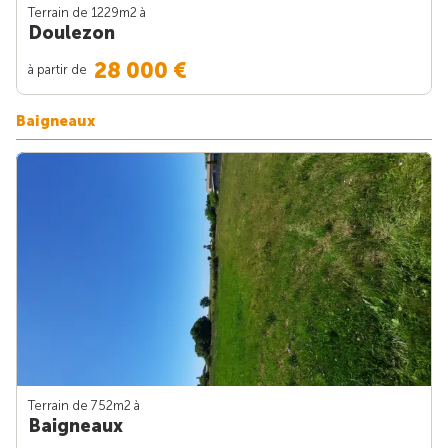
Terrain de 1229m
2
à
Doulezon
28 000 €
à partir de
Baigneaux
Terrain de 752m
2
à
Baigneaux