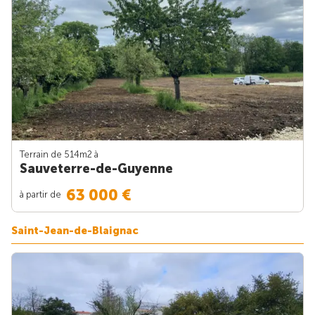
Terrain de 514m
2
à
Sauveterre-de-Guyenne
63 000 €
à partir de
Saint-Jean-de-Blaignac