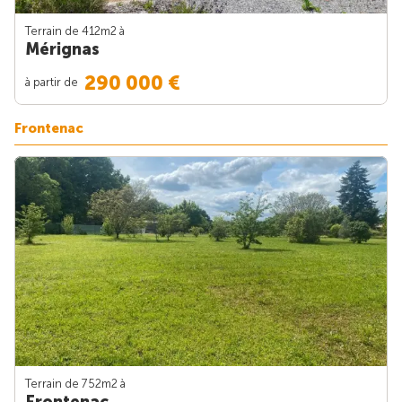
Terrain de 412m
2
à
Mérignas
290 000 €
à partir de
Frontenac
Terrain de 752m
2
à
Frontenac