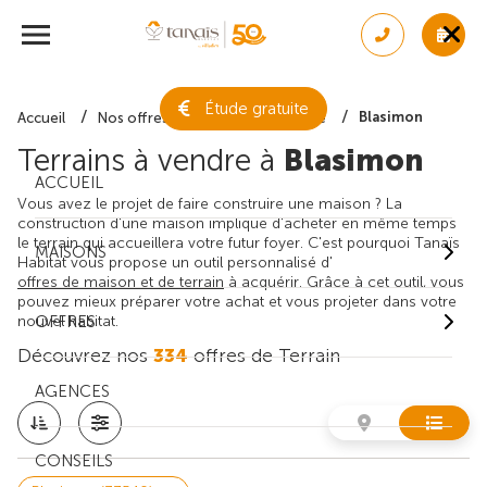
Étude gratuite
Blasimon
Accueil
Nos offres de terrain
Gironde
Terrains à vendre à
Blasimon
ACCUEIL
Vous avez le projet de faire construire une maison ? La
construction d'une maison implique d'acheter en même temps
le terrain qui accueillera votre futur foyer. C'est pourquoi Tanaïs
MAISONS
Habitat vous propose un outil personnalisé d'
offres de maison et de terrain
à acquérir. Grâce à cet outil, vous
pouvez mieux préparer votre achat et vous projeter dans votre
nouvel habitat.
OFFRES
Découvrez nos
334
offres de Terrain
AGENCES
CONSEILS