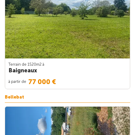
Terrain de 1520m
2
à
Baigneaux
77 000 €
à partir de
Bellebat