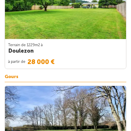
Terrain de 1229m
2
à
Doulezon
28 000 €
à partir de
Gours