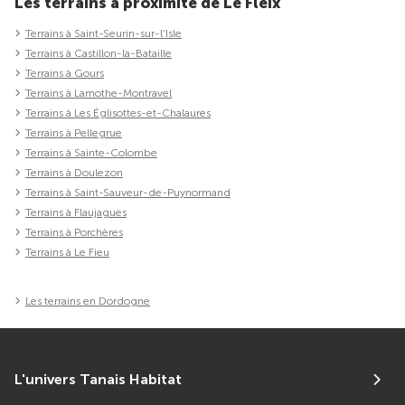
Les terrains à proximité de Le Fleix
Terrains à Saint-Seurin-sur-l'Isle
Terrains à Castillon-la-Bataille
Terrains à Gours
Terrains à Lamothe-Montravel
Terrains à Les Églisottes-et-Chalaures
Terrains à Pellegrue
Terrains à Sainte-Colombe
Terrains à Doulezon
Terrains à Saint-Sauveur-de-Puynormand
Terrains à Flaujagues
Terrains à Porchères
Terrains à Le Fieu
Les terrains en Dordogne
L'univers Tanais Habitat