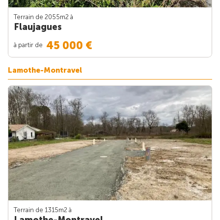
Terrain de 2055m
2
à
Flaujagues
45 000 €
à partir de
Lamothe-Montravel
Terrain de 1315m
2
à
Lamothe-Montravel