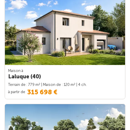
Maison à
Laluque (40)
2
2
Terrain de : 779 m
| Maison de : 120 m
| 4 ch.
315 698 €
à partir de