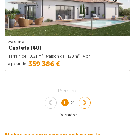
Maison à
Castets (40)
2
2
Terrain de : 1021 m
| Maison de : 128 m
| 4 ch.
359 386 €
à partir de
Première
1
2
Dernière