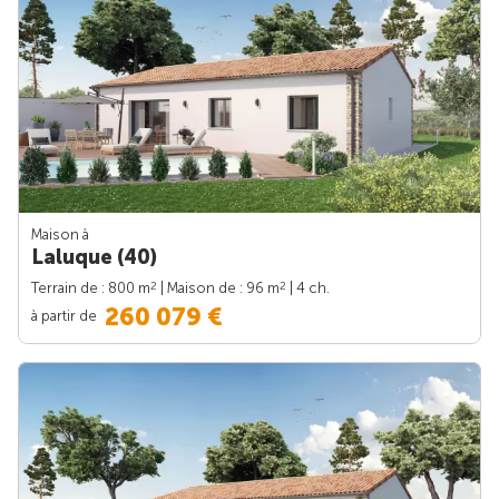
Maison à
Laluque (40)
2
2
Terrain de : 800 m
| Maison de : 96 m
| 4 ch.
260 079 €
à partir de