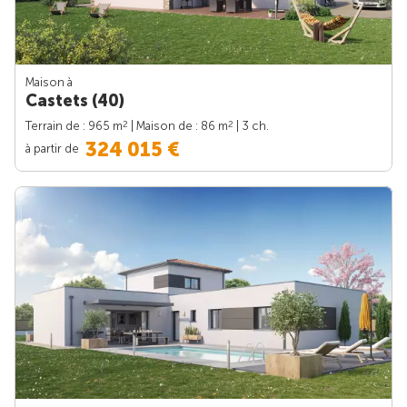
Maison à
Castets (40)
2
2
Terrain de : 965 m
| Maison de : 86 m
| 3 ch.
324 015 €
à partir de