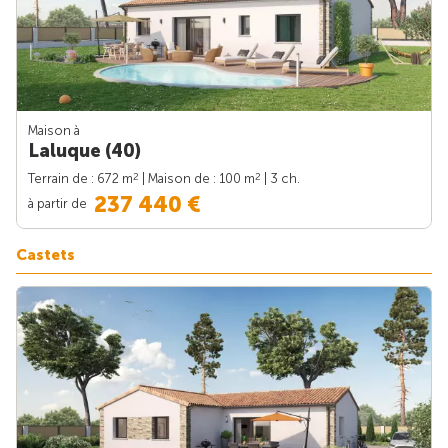
Maison à
Laluque (40)
2
2
Terrain de : 672 m
| Maison de : 100 m
| 3 ch.
237 440 €
à partir de
Castets