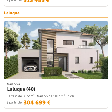
313 483 €
Laluque
Maison à
Laluque (40)
2
2
Terrain de : 672 m
| Maison de : 107 m
| 3 ch.
304 699 €
à partir de