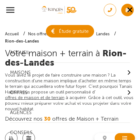
Étude gratuite
Accueil
Nos offres de maison + terrain
Landes
Rion-des-Landes
Votre maison + terrain à
Rion-
ACCUEIL
des-Landes
MAISONS
Vous avez le projet de faire construire une maison ? La
construction d'une maison implique d'acheter en même temps
le terrain qui accueillera votre futur foyer. C'est pourquoi Tanaïs
Habitat vous propose un outil personnalisé d'
OFFRES
offres de maison et de terrain
à acquérir. Grâce à cet outil, vous
pouvez mieux préparer votre achat et vous projeter dans votre
nouvel habitat.
AGENCES
Découvrez nos
30
offres de Maison + Terrain
CONSEILS