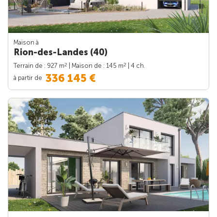
Maison à
Rion-des-Landes (40)
2
2
Terrain de : 927 m
| Maison de : 145 m
| 4 ch.
336 145 €
à partir de