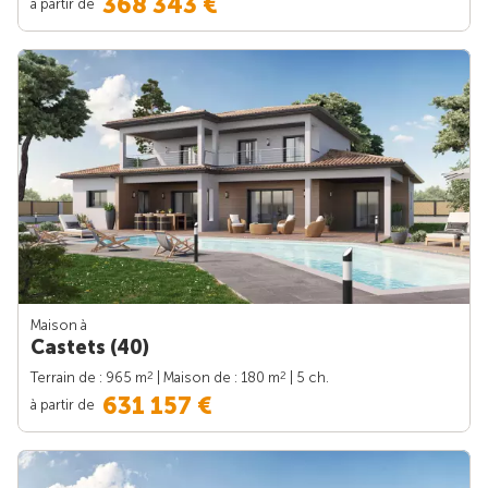
368 343 €
à partir de
Maison à
Castets (40)
2
2
Terrain de : 965 m
| Maison de : 180 m
| 5 ch.
631 157 €
à partir de