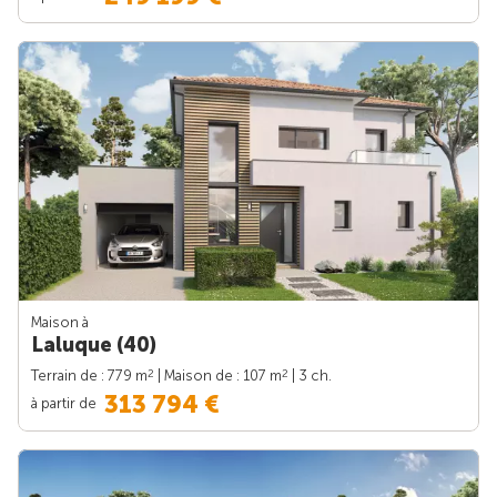
Maison à
Laluque (40)
2
2
Terrain de : 779 m
| Maison de : 107 m
| 3 ch.
313 794 €
à partir de