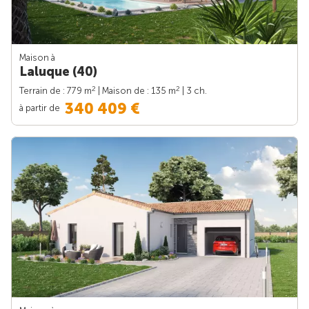
Maison à
Laluque (40)
2
2
Terrain de : 779 m
| Maison de : 135 m
| 3 ch.
340 409 €
à partir de