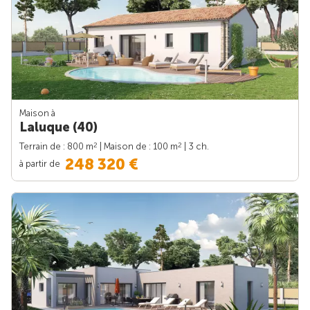
Maison à
Laluque (40)
2
2
Terrain de : 800 m
| Maison de : 100 m
| 3 ch.
248 320 €
à partir de