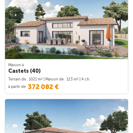
Maison à
Castets (40)
2
2
Terrain de : 1021 m
| Maison de : 123 m
| 4 ch.
372 082 €
à partir de