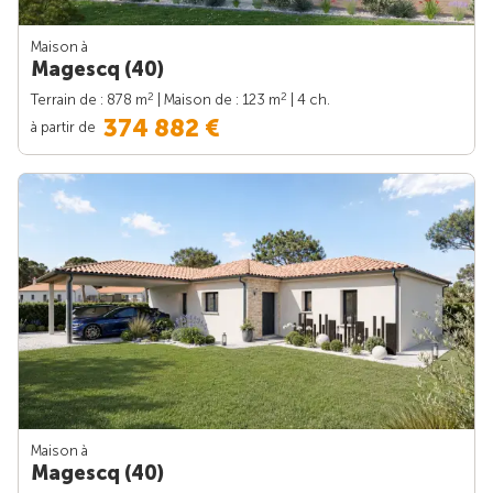
Maison à
Magescq (40)
2
2
Terrain de : 878 m
| Maison de : 123 m
| 4 ch.
374 882 €
à partir de
Maison à
Magescq (40)