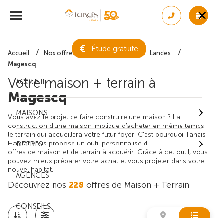
Étude gratuite
Accueil
Nos offres de maison + terrain
Landes
Magescq
Votre maison + terrain à
ACCUEIL
Magescq
MAISONS
Vous avez le projet de faire construire une maison ? La
construction d'une maison implique d'acheter en même temps
le terrain qui accueillera votre futur foyer. C'est pourquoi Tanaïs
Habitat vous propose un outil personnalisé d'
OFFRES
offres de maison et de terrain
à acquérir. Grâce à cet outil, vous
pouvez mieux préparer votre achat et vous projeter dans votre
nouvel habitat.
AGENCES
Découvrez nos
228
offres de Maison + Terrain
CONSEILS