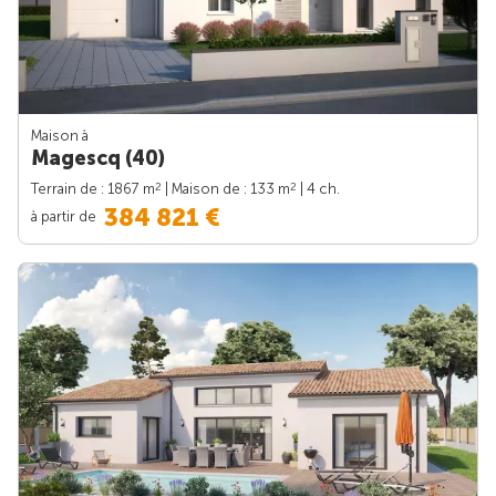
Maison à
Magescq (40)
2
2
Terrain de : 1867 m
| Maison de : 133 m
| 4 ch.
384 821 €
à partir de