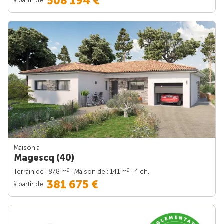
508 194 €
Maison à
Magescq (40)
2
2
Terrain de : 878 m
| Maison de : 141 m
| 4 ch.
381 675 €
à partir de