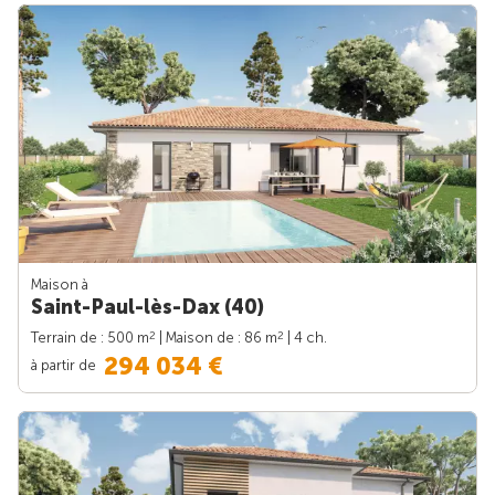
Maison à
Saint-Paul-lès-Dax (40)
2
2
Terrain de : 500 m
| Maison de : 86 m
| 4 ch.
294 034 €
à partir de