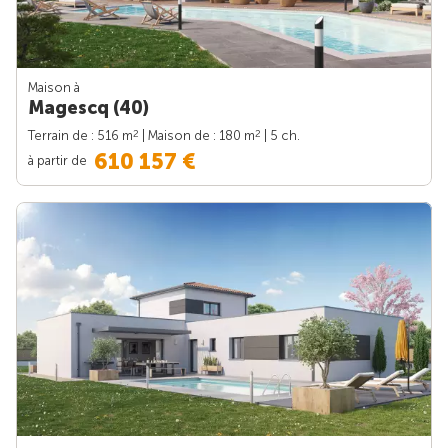
Maison à
Magescq (40)
2
2
Terrain de : 516 m
| Maison de : 180 m
| 5 ch.
610 157 €
à partir de