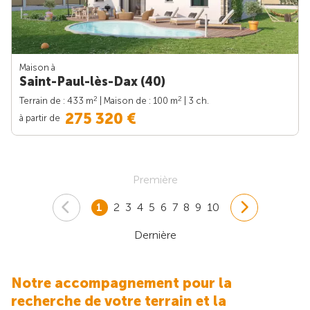
Maison à
Saint-Paul-lès-Dax (40)
2
2
Terrain de : 433 m
| Maison de : 100 m
| 3 ch.
275 320 €
à partir de
Première
1
2
3
4
5
6
7
8
9
10
Dernière
Notre accompagnement pour la
recherche de votre terrain et la