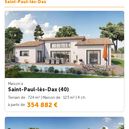
Saint-Paul-lès-Dax
Maison à
Saint-Paul-lès-Dax (40)
2
2
Terrain de : 724 m
| Maison de : 123 m
| 4 ch.
354 882 €
à partir de