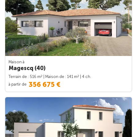
Maison à
Magescq (40)
2
2
Terrain de : 516 m
| Maison de : 141 m
| 4 ch.
356 675 €
à partir de