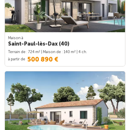
Maison à
Saint-Paul-lès-Dax (40)
2
2
Terrain de : 724 m
| Maison de : 140 m
| 4 ch.
500 890 €
à partir de