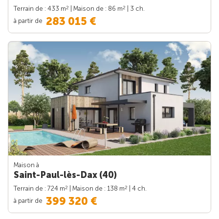
2
2
Terrain de : 433 m
| Maison de : 86 m
| 3 ch.
283 015 €
à partir de
Maison à
Saint-Paul-lès-Dax (40)
2
2
Terrain de : 724 m
| Maison de : 138 m
| 4 ch.
399 320 €
à partir de