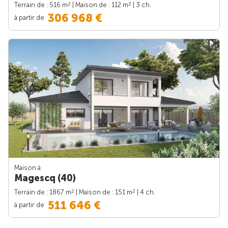
2
2
Terrain de : 516 m
| Maison de : 112 m
| 3 ch.
306 968 €
à partir de
Maison à
Magescq (40)
2
2
Terrain de : 1867 m
| Maison de : 151 m
| 4 ch.
511 646 €
à partir de