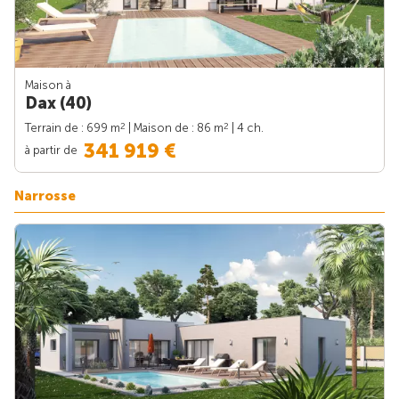
Maison à
Dax (40)
2
2
Terrain de : 699 m
| Maison de : 86 m
| 4 ch.
341 919 €
à partir de
Narrosse