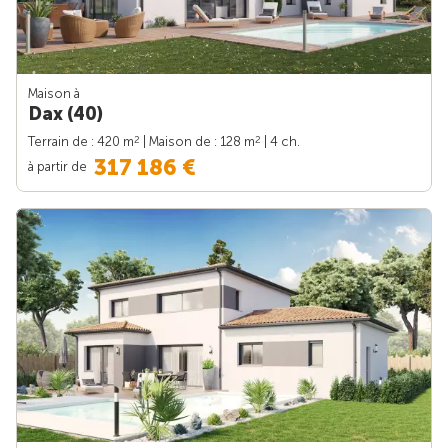
Maison à
Dax (40)
2
2
Terrain de : 420 m
| Maison de : 128 m
| 4 ch.
317 186 €
à partir de