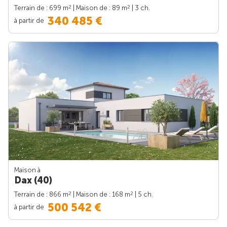
2
2
Terrain de : 699 m
| Maison de : 89 m
| 3 ch.
340 485 €
à partir de
Maison à
Dax (40)
2
2
Terrain de : 866 m
| Maison de : 168 m
| 5 ch.
500 542 €
à partir de