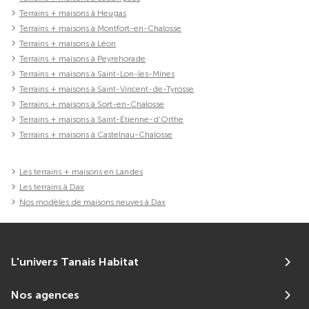
Terrains + maisons à Heugas
Terrains + maisons à Montfort-en-Chalosse
Terrains + maisons à Léon
Terrains + maisons à Peyrehorade
Terrains + maisons à Saint-Lon-les-Mines
Terrains + maisons à Saint-Vincent-de-Tyrosse
Terrains + maisons à Sort-en-Chalosse
Terrains + maisons à Saint-Étienne-d'Orthe
Terrains + maisons à Castelnau-Chalosse
Les terrains + maisons en Landes
Les terrains à Dax
Nos modèles de maisons neuves à Dax
L'univers Tanais Habitat
Nos agences