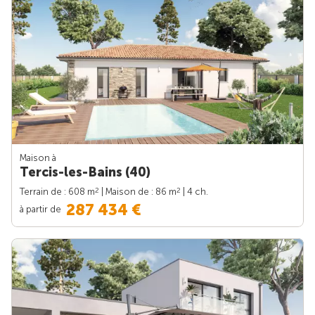
Maison à
Tercis-les-Bains (40)
2
2
Terrain de : 608 m
| Maison de : 86 m
| 4 ch.
287 434 €
à partir de