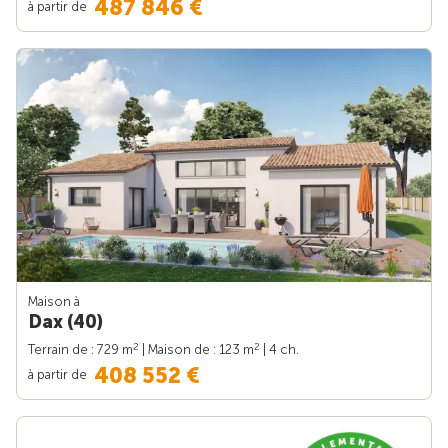
487 846 €
à partir de
Maison à
Dax (40)
2
2
Terrain de : 729 m
| Maison de : 123 m
| 4 ch.
408 552 €
à partir de