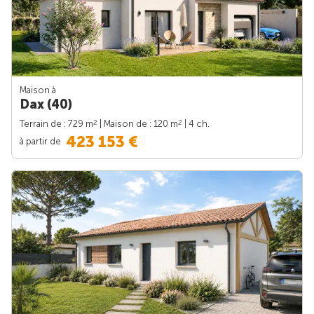
Maison à
Dax (40)
2
2
Terrain de : 729 m
| Maison de : 120 m
| 4 ch.
423 153 €
à partir de