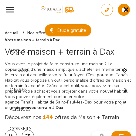
Étude gratuite
Accueil
Nos offres de maison + terrain
Votre maison + terrain à Dax
Votre maison + terrain à Dax
ACCUEIL
Vous avez le projet de faire construire une maison ? La
construction d'une maison implique d'acheter en même temps
MAISONS
le terrain qui accueillera votre futur foyer. C'est pourquoi Tanaïs
Habitat vous propose un outil personnalisé d'offres de maison et
de terrain à acquérir. Grâce à cet outil, vous pouvez mieux
OFFRES
préparer votre achat et vous projeter dans votre nouvel habitat.
Vous pouvez également contacter notre
agence Tanaïs Habitat de Saint-Paul-lès-Dax
pour votre projet
de
maison avec terrain à Dax
.
AGENCES
Découvrez nos
144
offres de Maison + Terrain
CONSEILS