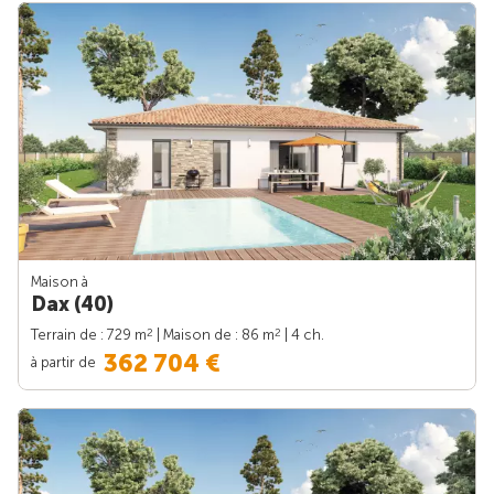
Maison à
Dax (40)
2
2
Terrain de : 729 m
| Maison de : 86 m
| 4 ch.
362 704 €
à partir de