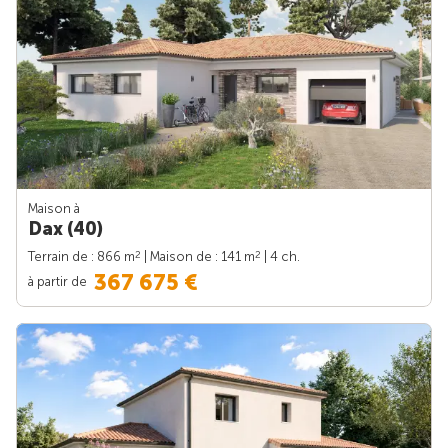
Maison à
Dax (40)
2
2
Terrain de : 866 m
| Maison de : 141 m
| 4 ch.
367 675 €
à partir de