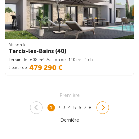
Maison à
Tercis-les-Bains (40)
2
2
Terrain de : 608 m
| Maison de : 140 m
| 4 ch.
479 290 €
à partir de
Première
1
2
3
4
5
6
7
8
Dernière