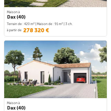
Maison à
Dax (40)
2
2
Terrain de : 420 m
| Maison de : 91 m
| 3 ch.
278 320 €
à partir de
Maison à
Dax (40)