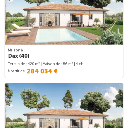
Maison à
Dax (40)
2
2
Terrain de : 420 m
| Maison de : 86 m
| 4 ch.
284 034 €
à partir de