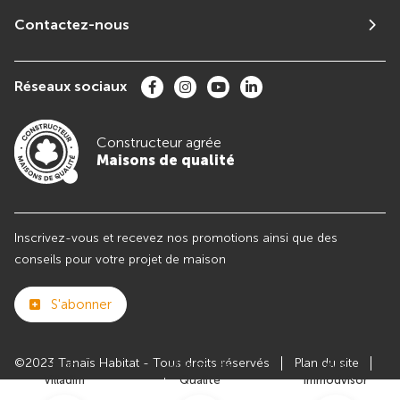
Contactez-nous
Réseaux sociaux
Constructeur agrée
Maisons de qualité
Inscrivez-vous et recevez nos promotions ainsi que des
conseils pour votre projet de maison
S'abonner
©2023 Tanaïs Habitat - Tous droits réservés
Plan du site
Club
Maisons de
Avis
Villadim
Qualité
Immodvisor
Paramètres des cookies
Politiques de Confidentialités