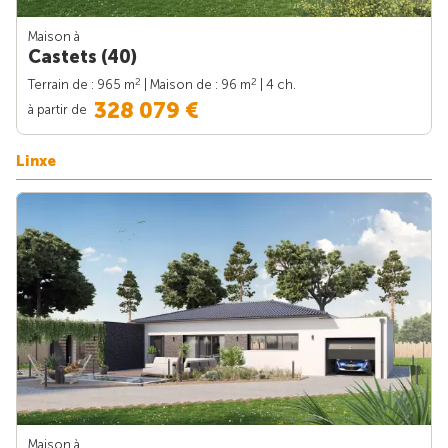
Maison à
Castets (40)
2
2
Terrain de : 965 m
| Maison de : 96 m
| 4 ch.
328 079 €
à partir de
Linxe
Maison à