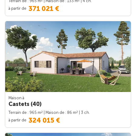
2
2
Terrain de : 965 m
| Maison de : 133 m
| 4 ch.
371 021 €
à partir de
Maison à
Castets (40)
2
2
Terrain de : 965 m
| Maison de : 86 m
| 3 ch.
324 015 €
à partir de