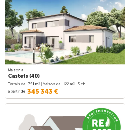
Maison à
Castets (40)
2
2
Terrain de : 751 m
| Maison de : 122 m
| 3 ch.
345 343 €
à partir de