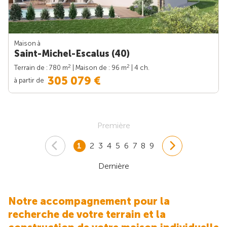
Maison à
Saint-Michel-Escalus (40)
2
2
Terrain de : 780 m
| Maison de : 96 m
| 4 ch.
305 079 €
à partir de
Première
1
2
3
4
5
6
7
8
9
Dernière
Notre accompagnement pour la
recherche de votre terrain et la