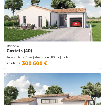
Maison à
Castets (40)
2
2
Terrain de : 751 m
| Maison de : 89 m
| 3 ch.
300 600 €
à partir de