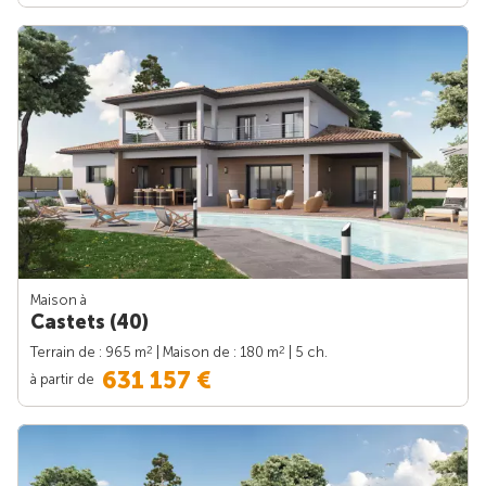
Maison à
Castets (40)
2
2
Terrain de : 965 m
| Maison de : 180 m
| 5 ch.
631 157 €
à partir de