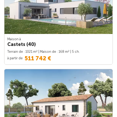
Maison à
Castets (40)
2
2
Terrain de : 1021 m
| Maison de : 168 m
| 5 ch.
511 742 €
à partir de