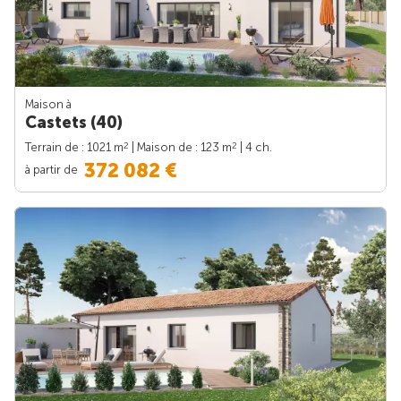
Maison à
Castets (40)
2
2
Terrain de : 1021 m
| Maison de : 123 m
| 4 ch.
372 082 €
à partir de