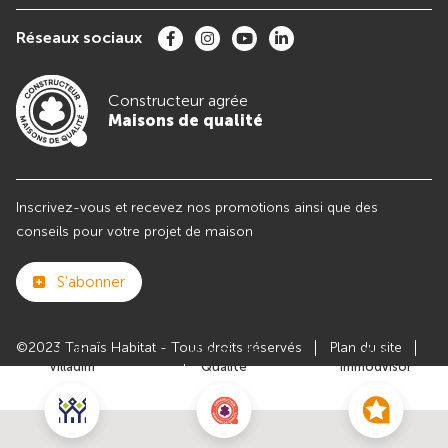
Réseaux sociaux
Constructeur agrée
Maisons de qualité
Inscrivez-vous et recevez nos promotions ainsi que des
conseils pour votre projet de maison
S'abonner
©2023 Tanaïs Habitat - Tous droits réservés
Plan du site
Club
Maisons de
Avis
Villadim
Qualité
Immodvisor
Paramètres des cookies
Politiques de Confidentialités
Mentions légales
Recrutement
Parrainer un ami
Le groupe VILLADIM