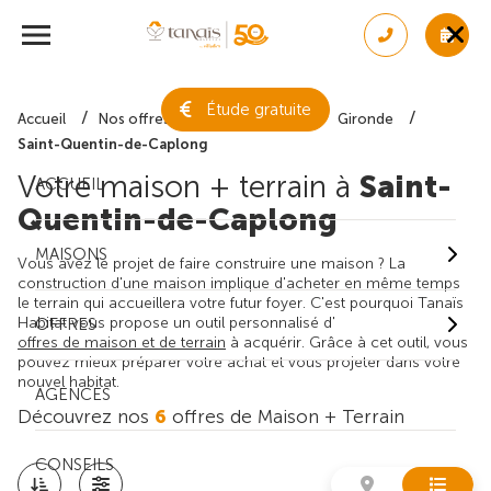
Étude gratuite
Accueil
Nos offres de maison + terrain
Gironde
Saint-Quentin-de-Caplong
Votre maison + terrain à
Saint-
ACCUEIL
Quentin-de-Caplong
MAISONS
Vous avez le projet de faire construire une maison ? La
construction d'une maison implique d'acheter en même temps
le terrain qui accueillera votre futur foyer. C'est pourquoi Tanaïs
Habitat vous propose un outil personnalisé d'
OFFRES
offres de maison et de terrain
à acquérir. Grâce à cet outil, vous
pouvez mieux préparer votre achat et vous projeter dans votre
nouvel habitat.
AGENCES
Découvrez nos
6
offres de Maison + Terrain
CONSEILS