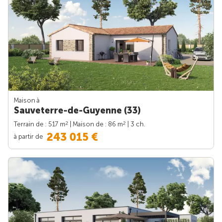
Maison à
Sauveterre-de-Guyenne (33)
2
2
Terrain de : 517 m
| Maison de : 86 m
| 3 ch.
243 015 €
à partir de