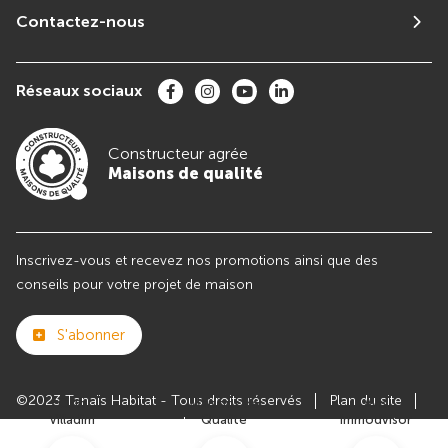
Contactez-nous
Réseaux sociaux
Constructeur agrée
Maisons de qualité
Inscrivez-vous et recevez nos promotions ainsi que des
conseils pour votre projet de maison
S'abonner
©2023 Tanaïs Habitat - Tous droits réservés
Plan du site
Club
Maisons de
Avis
Villadim
Qualité
Immodvisor
Paramètres des cookies
Politiques de Confidentialités