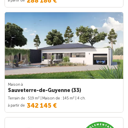
288 186 €
Maison à
Sauveterre-de-Guyenne (33)
2
2
Terrain de : 519 m
| Maison de : 145 m
| 4 ch.
342 145 €
à partir de