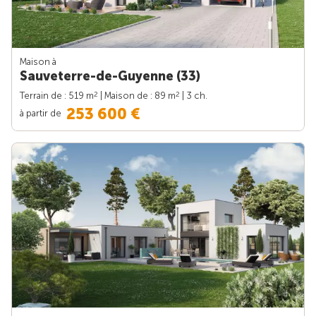
Maison à
Sauveterre-de-Guyenne (33)
2
2
Terrain de : 519 m
| Maison de : 89 m
| 3 ch.
253 600 €
à partir de