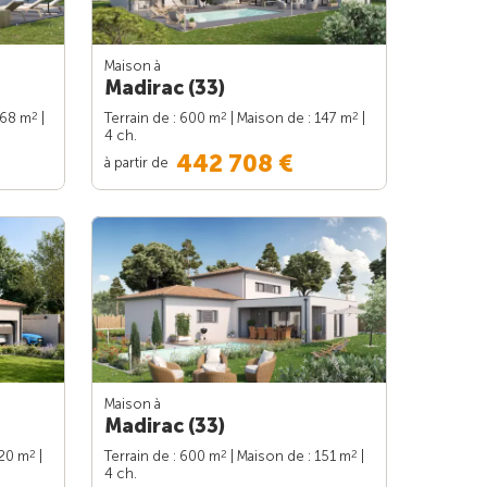
Maison à
Madirac (33)
2
2
2
168 m
|
Terrain de : 600 m
| Maison de : 147 m
|
4 ch.
442 708 €
à partir de
Maison à
Madirac (33)
2
2
2
120 m
|
Terrain de : 600 m
| Maison de : 151 m
|
4 ch.