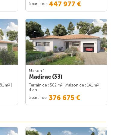
447 977 €
à partir de
Maison à
Madirac (33)
2
2
2
181 m
|
Terrain de : 582 m
| Maison de : 141 m
|
4 ch.
376 675 €
à partir de