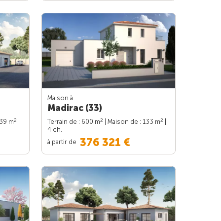
Maison à
Madirac (33)
2
2
2
139 m
|
Terrain de : 600 m
| Maison de : 133 m
|
4 ch.
376 321 €
à partir de