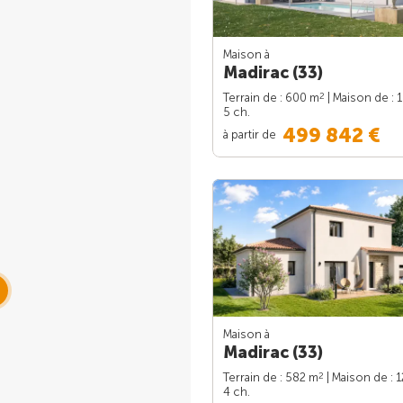
Maison à
Madirac (33)
2
Terrain de : 600 m
| Maison de : 
5 ch.
499 842 €
à partir de
Maison à
Madirac (33)
2
Terrain de : 582 m
| Maison de : 
4 ch.