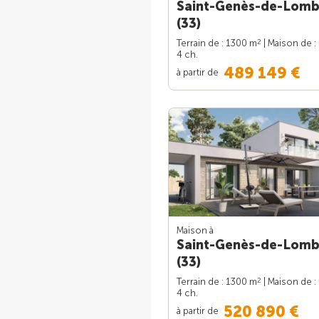
Saint-Genès-de-Lom
(33)
2
Terrain de : 1300 m
| Maison de :
4 ch.
489 149 €
à partir de
Maison à
Saint-Genès-de-Lom
(33)
2
Terrain de : 1300 m
| Maison de :
4 ch.
520 890 €
à partir de