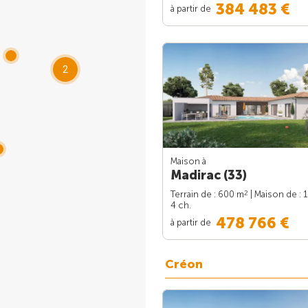
384 483 €
à partir de
2
Maison à
Madirac (33)
2
Terrain de : 600 m
| Maison de : 
4 ch.
478 766 €
à partir de
Créon