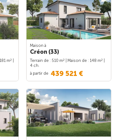
Maison à
Créon (33)
2
2
2
 181 m
|
Terrain de : 510 m
| Maison de : 148 m
|
4 ch.
439 521 €
à partir de