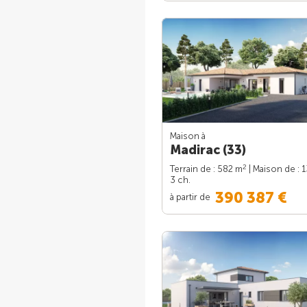
Maison à
Madirac (33)
2
Terrain de : 582 m
| Maison de : 
3 ch.
390 387 €
à partir de