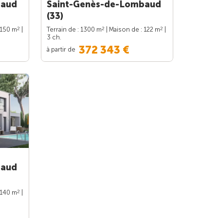
baud
Saint-Genès-de-Lombaud
(33)
2
2
2
 150 m
|
Terrain de : 1300 m
| Maison de : 122 m
|
3 ch.
372 343 €
à partir de
baud
2
 140 m
|