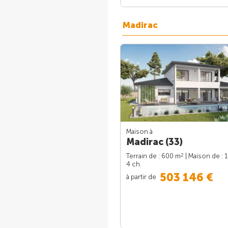
Madirac
Maison à
Madirac (33)
2
Terrain de : 600 m
| Maison de : 
4 ch.
503 146 €
à partir de