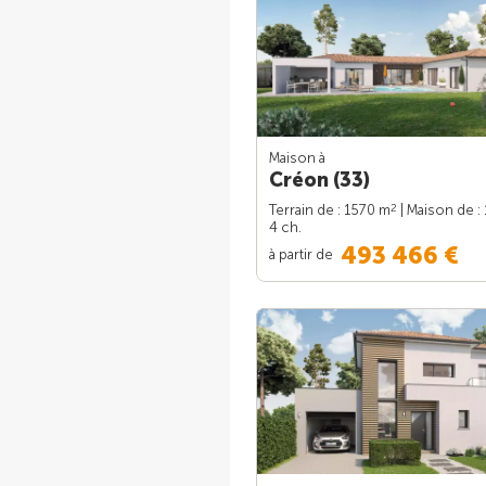
Maison à
Créon (33)
2
Terrain de : 1570 m
| Maison de :
4 ch.
493 466 €
à partir de