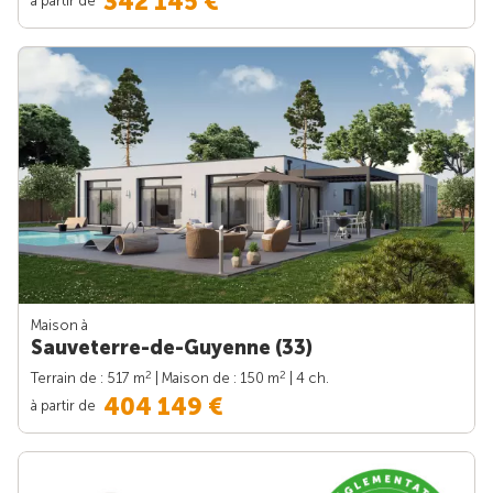
342 145 €
Maison à
Sauveterre-de-Guyenne (33)
2
2
Terrain de : 517 m
| Maison de : 150 m
| 4 ch.
404 149 €
à partir de