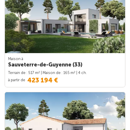
Maison à
Sauveterre-de-Guyenne (33)
2
2
Terrain de : 517 m
| Maison de : 165 m
| 4 ch.
423 194 €
à partir de