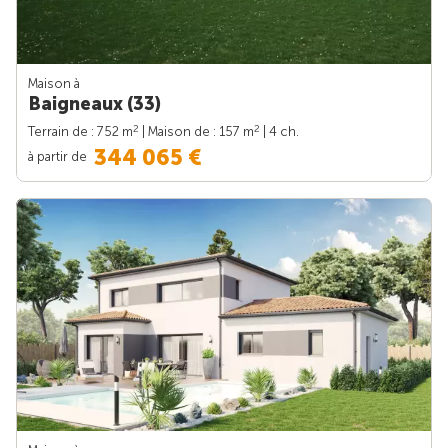
Maison à
Baigneaux (33)
2
2
Terrain de : 752 m
| Maison de : 157 m
| 4 ch.
344 065 €
à partir de