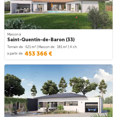
Maison à
Saint-Quentin-de-Baron (33)
2
2
Terrain de : 621 m
| Maison de : 181 m
| 4 ch.
453 366 €
à partir de