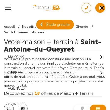
Étude gratuite
Accueil
Nos offres de maison + terrain
Gironde
Saint-Antoine-du-Queyret
Votre maison + terrain à
Saint-
ACCUEIL
Antoine-du-Queyret
MAISONS
Vous avez le projet de faire construire une maison ? La
construction d'une maison implique d'acheter en même temps
le terrain qui accueillera votre futur foyer. C'est pourquoi Tanaïs
Habitat vous propose un outil personnalisé d'
OFFRES
offres de maison et de terrain
à acquérir. Grâce à cet outil, vous
pouvez mieux préparer votre achat et vous projeter dans votre
nouvel habitat.
AGENCES
Découvrez nos
18
offres de Maison + Terrain
CONSEILS