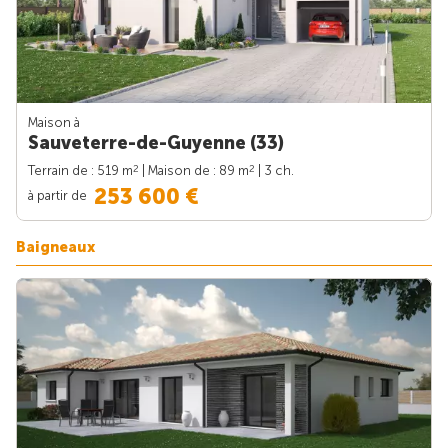
Maison à
Sauveterre-de-Guyenne (33)
2
2
Terrain de : 519 m
| Maison de : 89 m
| 3 ch.
253 600 €
à partir de
Baigneaux