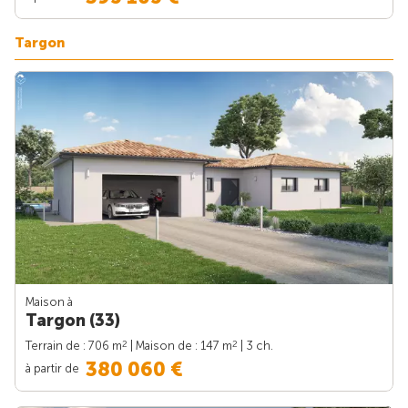
Targon
Maison à
Targon (33)
2
2
Terrain de : 706 m
| Maison de : 147 m
| 3 ch.
380 060 €
à partir de