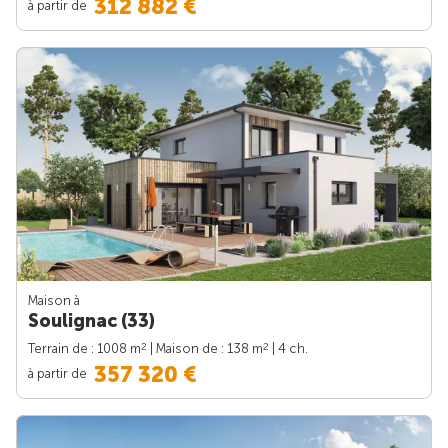
312 882 €
à partir de
Maison à
Soulignac (33)
2
2
Terrain de : 1008 m
| Maison de : 138 m
| 4 ch.
357 320 €
à partir de