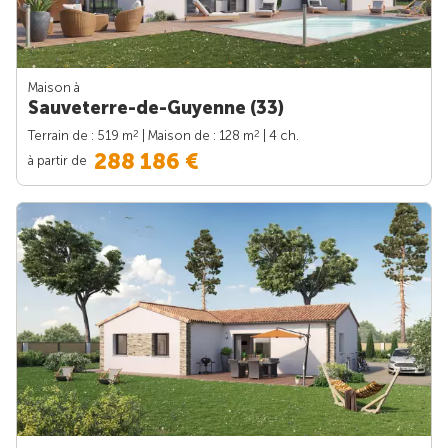
Maison à
Sauveterre-de-Guyenne (33)
2
2
Terrain de : 519 m
| Maison de : 128 m
| 4 ch.
288 186 €
à partir de