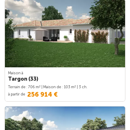
Maison à
Targon (33)
2
2
Terrain de : 706 m
| Maison de : 103 m
| 3 ch.
256 914 €
à partir de