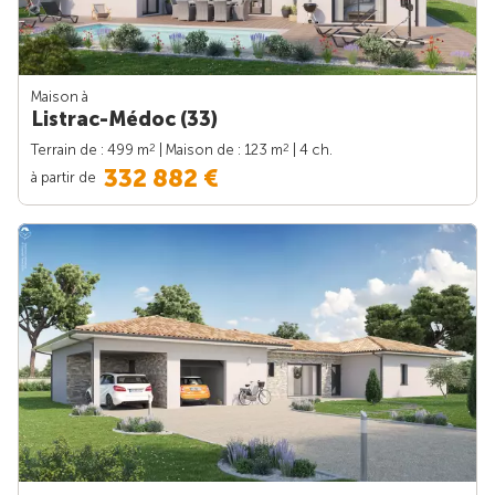
Maison à
Listrac-Médoc (33)
2
2
Terrain de : 499 m
| Maison de : 123 m
| 4 ch.
332 882 €
à partir de