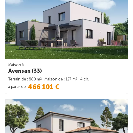
Maison à
Avensan (33)
2
2
Terrain de : 880 m
| Maison de : 127 m
| 4 ch.
466 101 €
à partir de