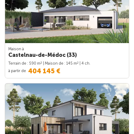
Maison à
Castelnau-de-Médoc (33)
2
2
Terrain de : 590 m
| Maison de : 145 m
| 4 ch.
404 145 €
à partir de