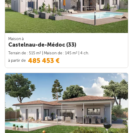
Maison à
Castelnau-de-Médoc (33)
2
2
Terrain de : 515 m
| Maison de : 145 m
| 4 ch.
485 453 €
à partir de