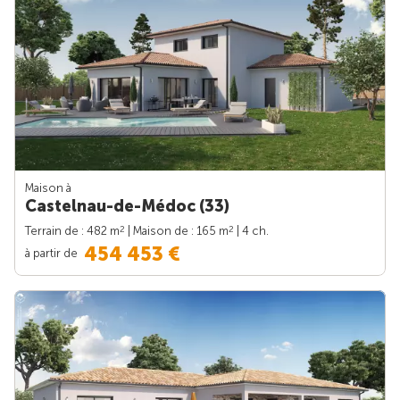
Maison à
Castelnau-de-Médoc (33)
2
2
Terrain de : 482 m
| Maison de : 165 m
| 4 ch.
454 453 €
à partir de