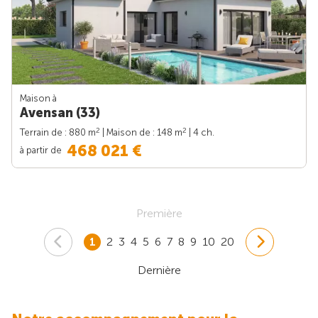
Maison à
Avensan (33)
2
2
Terrain de : 880 m
| Maison de : 148 m
| 4 ch.
468 021 €
à partir de
Première
1
2
3
4
5
6
7
8
9
10
20
Dernière