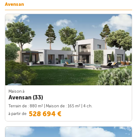
Avensan
Maison à
Avensan (33)
2
2
Terrain de : 880 m
| Maison de : 165 m
| 4 ch.
528 694 €
à partir de