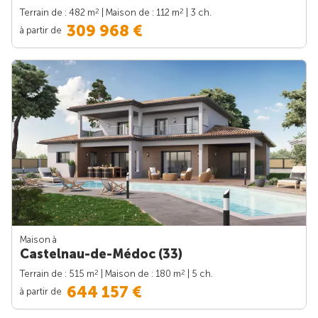
2
2
Terrain de : 482 m
| Maison de : 112 m
| 3 ch.
309 968 €
à partir de
Maison à
Castelnau-de-Médoc (33)
2
2
Terrain de : 515 m
| Maison de : 180 m
| 5 ch.
644 157 €
à partir de