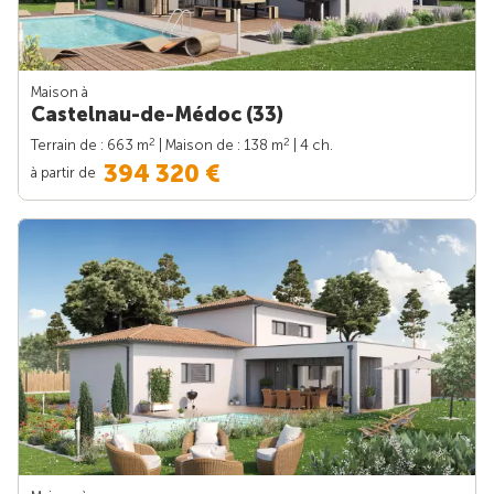
Maison à
Castelnau-de-Médoc (33)
2
2
Terrain de : 663 m
| Maison de : 138 m
| 4 ch.
394 320 €
à partir de