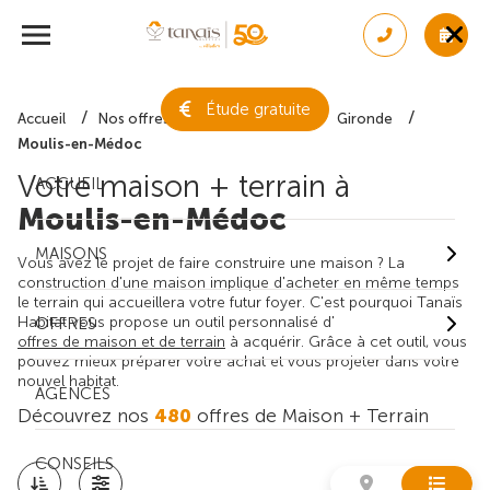
Étude gratuite
Accueil
Nos offres de maison + terrain
Gironde
Moulis-en-Médoc
Votre maison + terrain à
ACCUEIL
Moulis-en-Médoc
MAISONS
Vous avez le projet de faire construire une maison ? La
construction d'une maison implique d'acheter en même temps
le terrain qui accueillera votre futur foyer. C'est pourquoi Tanaïs
Habitat vous propose un outil personnalisé d'
OFFRES
offres de maison et de terrain
à acquérir. Grâce à cet outil, vous
pouvez mieux préparer votre achat et vous projeter dans votre
nouvel habitat.
AGENCES
Découvrez nos
480
offres de Maison + Terrain
CONSEILS