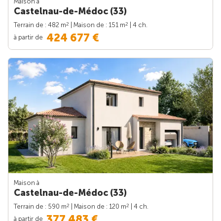
Maison à
Castelnau-de-Médoc (33)
2
2
Terrain de : 482 m
| Maison de : 151 m
| 4 ch.
424 677 €
à partir de
Maison à
Castelnau-de-Médoc (33)
2
2
Terrain de : 590 m
| Maison de : 120 m
| 4 ch.
377 483 €
à partir de