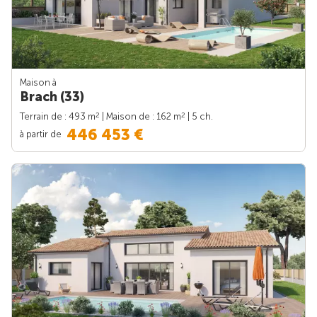
Maison à
Brach (33)
2
2
Terrain de : 493 m
| Maison de : 162 m
| 5 ch.
446 453 €
à partir de