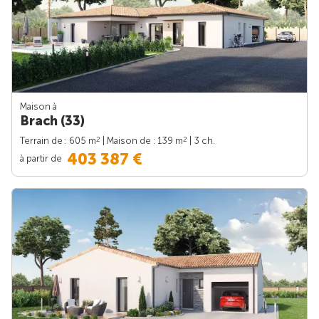
Maison à
Brach (33)
2
2
Terrain de : 605 m
| Maison de : 139 m
| 3 ch.
403 387 €
à partir de