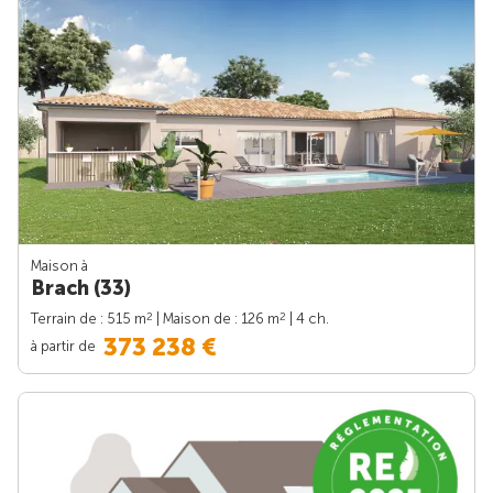
Maison à
Brach (33)
2
2
Terrain de : 515 m
| Maison de : 126 m
| 4 ch.
373 238 €
à partir de