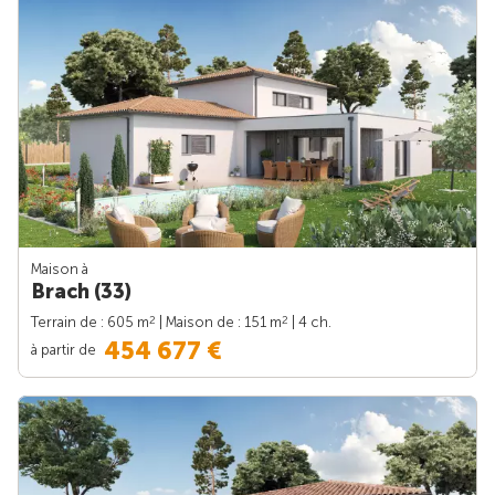
Maison à
Brach (33)
2
2
Terrain de : 605 m
| Maison de : 151 m
| 4 ch.
454 677 €
à partir de