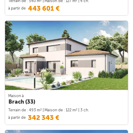
2
2
Terrain de : 540 m
| Maison de : 127 m
| 4 ch.
443 601 €
à partir de
Maison à
Brach (33)
2
2
Terrain de : 493 m
| Maison de : 122 m
| 3 ch.
342 343 €
à partir de