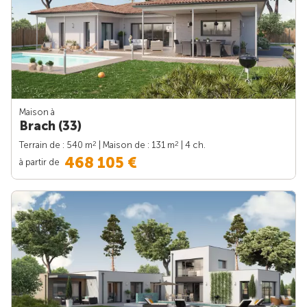
Maison à
Brach (33)
2
2
Terrain de : 540 m
| Maison de : 131 m
| 4 ch.
468 105 €
à partir de