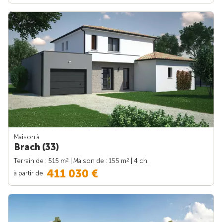
Maison à
Brach (33)
2
2
Terrain de : 515 m
| Maison de : 155 m
| 4 ch.
411 030 €
à partir de