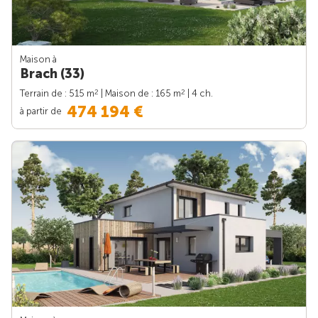
Maison à
Brach (33)
2
2
Terrain de : 515 m
| Maison de : 165 m
| 4 ch.
474 194 €
à partir de