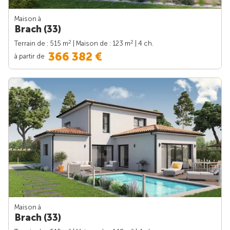
Maison à
Brach (33)
2
2
Terrain de : 515 m
| Maison de : 123 m
| 4 ch.
366 382 €
à partir de
Maison à
Brach (33)