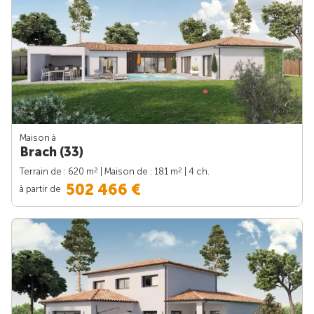
Maison à
Brach (33)
2
2
Terrain de : 620 m
| Maison de : 181 m
| 4 ch.
502 466 €
à partir de