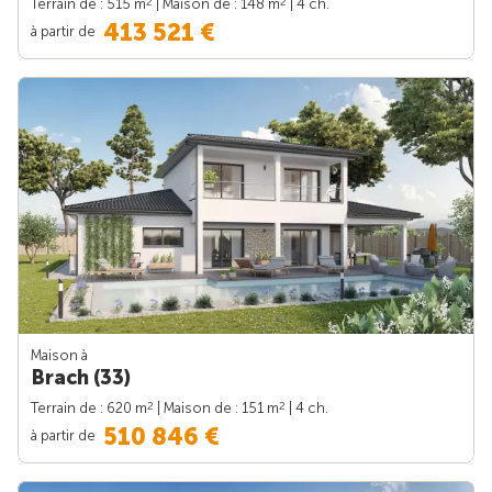
2
2
Terrain de : 515 m
| Maison de : 148 m
| 4 ch.
413 521 €
à partir de
Maison à
Brach (33)
2
2
Terrain de : 620 m
| Maison de : 151 m
| 4 ch.
510 846 €
à partir de