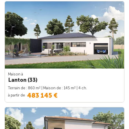
Maison à
Lanton (33)
2
2
Terrain de : 860 m
| Maison de : 145 m
| 4 ch.
483 145 €
à partir de