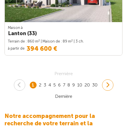
Maison à
Lanton (33)
2
2
Terrain de : 860 m
| Maison de : 89 m
| 3 ch.
394 600 €
à partir de
Première
1
2
3
4
5
6
7
8
9
10
20
30
Dernière
Notre accompagnement pour la
recherche de votre terrain et la