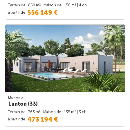
2
2
Terrain de : 860 m
| Maison de : 150 m
| 4 ch.
556 149 €
à partir de
Maison à
Lanton (33)
2
2
Terrain de : 763 m
| Maison de : 135 m
| 3 ch.
473 194 €
à partir de