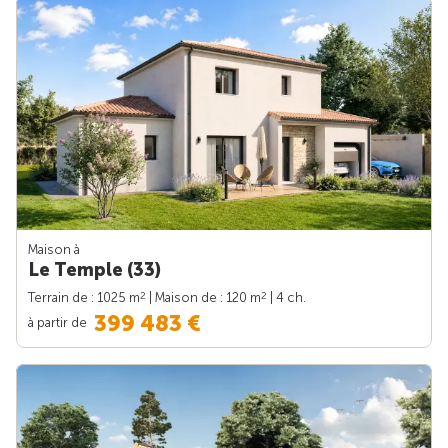
Maison à
Le Temple (33)
2
2
Terrain de : 1025 m
| Maison de : 120 m
| 4 ch.
399 483 €
à partir de