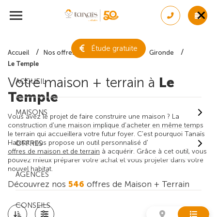
Étude gratuite
Accueil
Nos offres de maison + terrain
Gironde
Le Temple
Votre maison + terrain à
Le
ACCUEIL
Temple
MAISONS
Vous avez le projet de faire construire une maison ? La
construction d'une maison implique d'acheter en même temps
le terrain qui accueillera votre futur foyer. C'est pourquoi Tanaïs
Habitat vous propose un outil personnalisé d'
OFFRES
offres de maison et de terrain
à acquérir. Grâce à cet outil, vous
pouvez mieux préparer votre achat et vous projeter dans votre
nouvel habitat.
AGENCES
Découvrez nos
546
offres de Maison + Terrain
CONSEILS