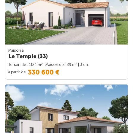
Maison à
Le Temple (33)
2
2
Terrain de : 1124 m
| Maison de : 89 m
| 3 ch.
330 600 €
à partir de