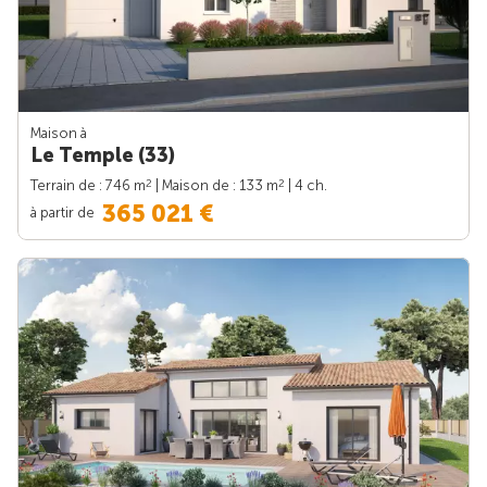
Maison à
Le Temple (33)
2
2
Terrain de : 746 m
| Maison de : 133 m
| 4 ch.
365 021 €
à partir de