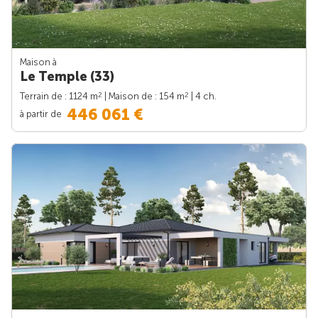
Maison à
Le Temple (33)
2
2
Terrain de : 1124 m
| Maison de : 154 m
| 4 ch.
446 061 €
à partir de