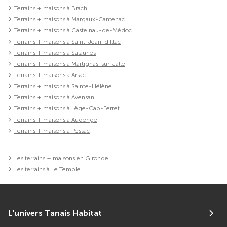
Terrains + maisons à Brach
Terrains + maisons à Margaux-Cantenac
Terrains + maisons à Castelnau-de-Médoc
Terrains + maisons à Saint-Jean-d'Illac
Terrains + maisons à Salaunes
Terrains + maisons à Martignas-sur-Jalle
Terrains + maisons à Arsac
Terrains + maisons à Sainte-Hélène
Terrains + maisons à Avensan
Terrains + maisons à Lège-Cap-Ferret
Terrains + maisons à Audenge
Terrains + maisons à Pessac
Les terrains + maisons en Gironde
Les terrains à Le Temple
L'univers Tanais Habitat