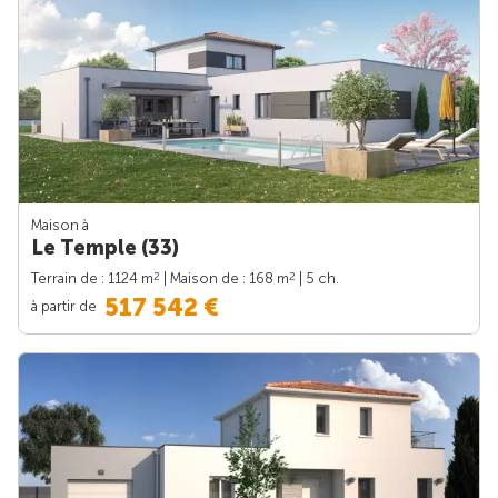
Maison à
Le Temple (33)
2
2
Terrain de : 1124 m
| Maison de : 168 m
| 5 ch.
517 542 €
à partir de