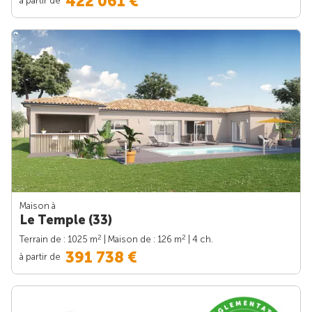
422 061 €
Maison à
Le Temple (33)
2
2
Terrain de : 1025 m
| Maison de : 126 m
| 4 ch.
391 738 €
à partir de