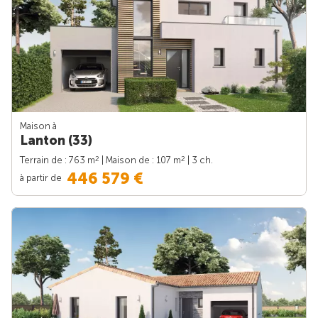
Maison à
Lanton (33)
2
2
Terrain de : 763 m
| Maison de : 107 m
| 3 ch.
446 579 €
à partir de