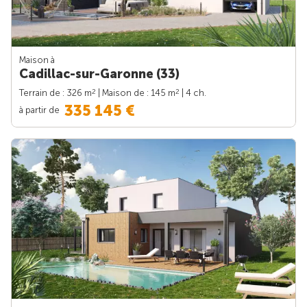
Maison à
Cadillac-sur-Garonne (33)
2
2
Terrain de : 326 m
| Maison de : 145 m
| 4 ch.
335 145 €
à partir de