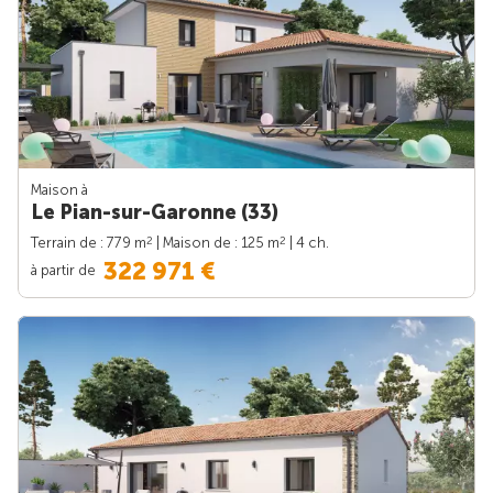
Maison à
Le Pian-sur-Garonne (33)
2
2
Terrain de : 779 m
| Maison de : 125 m
| 4 ch.
322 971 €
à partir de