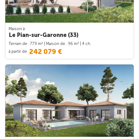
Maison à
Le Pian-sur-Garonne (33)
2
2
Terrain de : 779 m
| Maison de : 96 m
| 4 ch.
242 079 €
à partir de