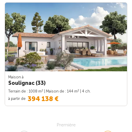
Maison à
Soulignac (33)
2
2
Terrain de : 1008 m
| Maison de : 144 m
| 4 ch.
394 138 €
à partir de
Première