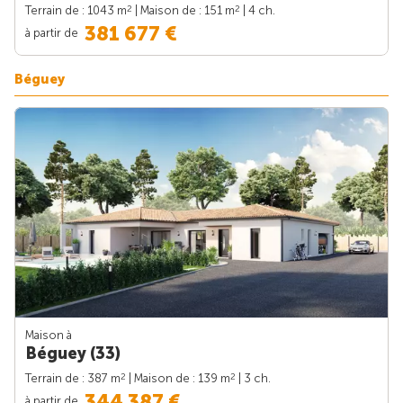
2
2
Terrain de : 1043 m
| Maison de : 151 m
| 4 ch.
381 677 €
à partir de
Béguey
Maison à
Béguey (33)
2
2
Terrain de : 387 m
| Maison de : 139 m
| 3 ch.
344 387 €
à partir de