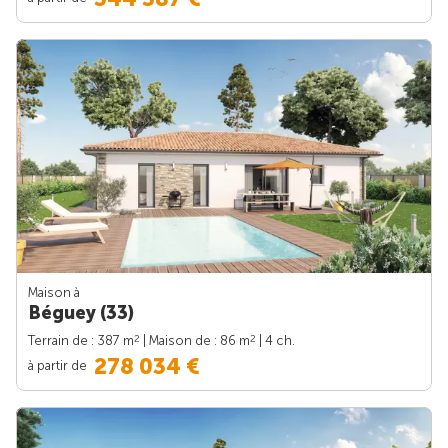
Maison à
Béguey (33)
2
2
Terrain de : 387 m
| Maison de : 86 m
| 4 ch.
278 034 €
à partir de