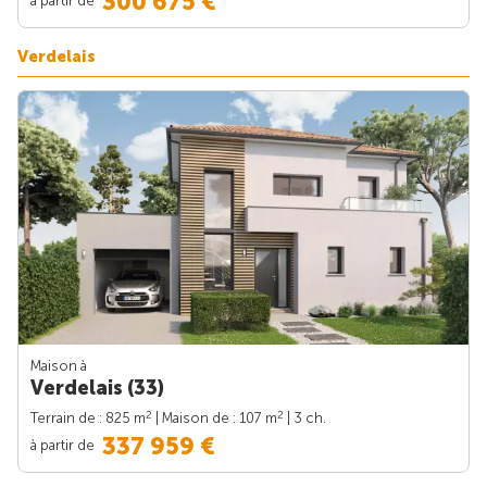
300 675 €
Verdelais
Maison à
Verdelais (33)
2
2
Terrain de : 825 m
| Maison de : 107 m
| 3 ch.
337 959 €
à partir de