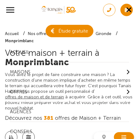
Étude gratuite
Accueil
Nos offres de maison + terrain
Gironde
Monprimblanc
Votre maison + terrain à
ACCUEIL
Monprimblanc
MAISONS
Vous avez le projet de faire construire une maison ? La
construction d'une maison implique d'acheter en même temps
le terrain qui accueillera votre futur foyer. C'est pourquoi Tanaïs
Habitat vous propose un outil personnalisé d'
OFFRES
offres de maison et de terrain
à acquérir. Grâce à cet outil, vous
pouvez mieux préparer votre achat et vous projeter dans votre
nouvel habitat.
AGENCES
Découvrez nos
381
offres de Maison + Terrain
CONSEILS