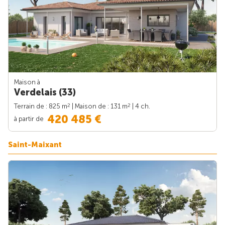
Maison à
Verdelais (33)
2
2
Terrain de : 825 m
| Maison de : 131 m
| 4 ch.
420 485 €
à partir de
Saint-Maixant