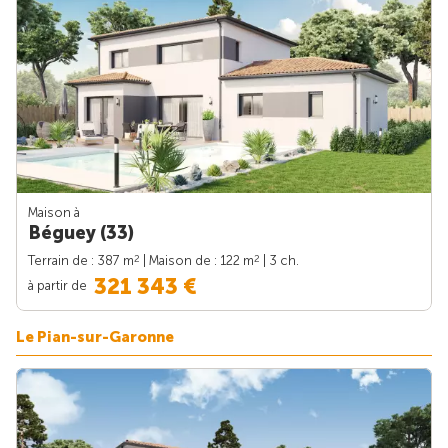
Maison à
Béguey (33)
2
2
Terrain de : 387 m
| Maison de : 122 m
| 3 ch.
321 343 €
à partir de
Le Pian-sur-Garonne