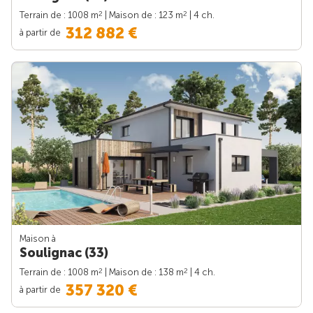
2
2
Terrain de : 1008 m
| Maison de : 123 m
| 4 ch.
312 882 €
à partir de
Maison à
Soulignac (33)
2
2
Terrain de : 1008 m
| Maison de : 138 m
| 4 ch.
357 320 €
à partir de