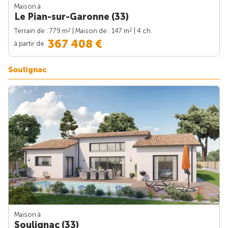
Maison à
Le Pian-sur-Garonne (33)
2
2
Terrain de : 779 m
| Maison de : 147 m
| 4 ch.
367 408 €
à partir de
Soulignac
Maison à
Soulignac (33)