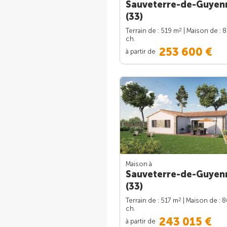
Sauveterre-de-Guyen
(33)
2
Terrain de : 519 m
| Maison de : 
ch.
253 600 €
à partir de
Maison à
Sauveterre-de-Guyen
(33)
2
Terrain de : 517 m
| Maison de : 
ch.
243 015 €
à partir de