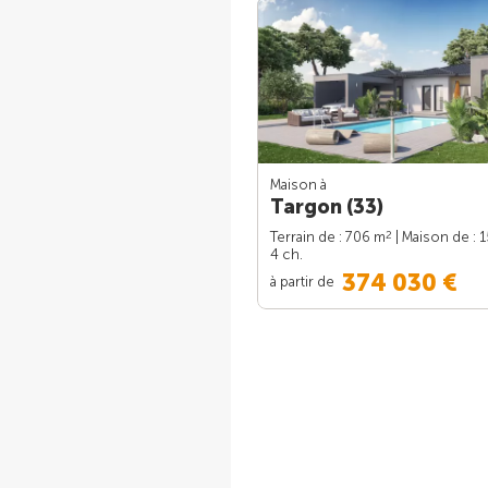
Maison à
Targon (33)
2
Terrain de : 706 m
| Maison de : 
4 ch.
374 030 €
à partir de