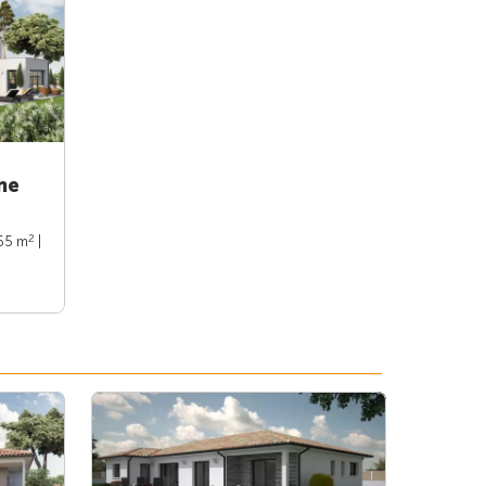
ne
2
165 m
|