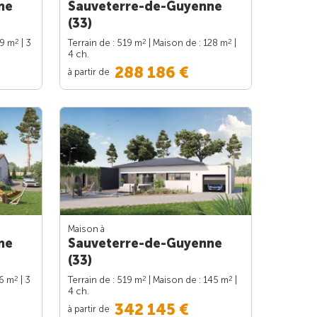
ne
Sauveterre-de-Guyenne
(33)
2
2
2
89 m
| 3
Terrain de : 519 m
| Maison de : 128 m
|
4 ch.
288 186 €
à partir de
Maison à
ne
Sauveterre-de-Guyenne
(33)
2
2
2
86 m
| 3
Terrain de : 519 m
| Maison de : 145 m
|
4 ch.
342 145 €
à partir de