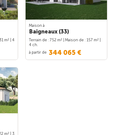
Maison à
Baigneaux (33)
2
2
2
131 m
| 4
Terrain de : 752 m
| Maison de : 157 m
|
4 ch.
344 065 €
à partir de
2
122 m
| 3