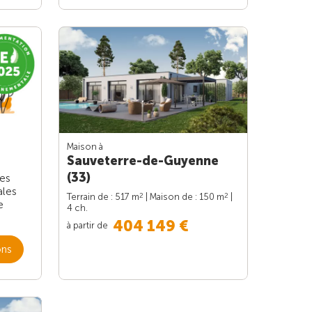
Maison à
Sauveterre-de-Guyenne
(33)
les
ales
2
2
Terrain de : 517 m
| Maison de : 150 m
|
e
4 ch.
404 149 €
à partir de
ons