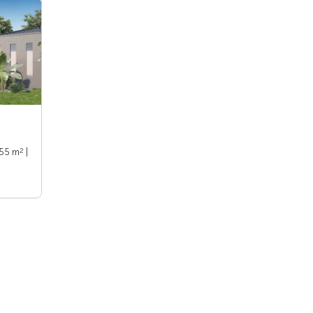
2
155 m
|