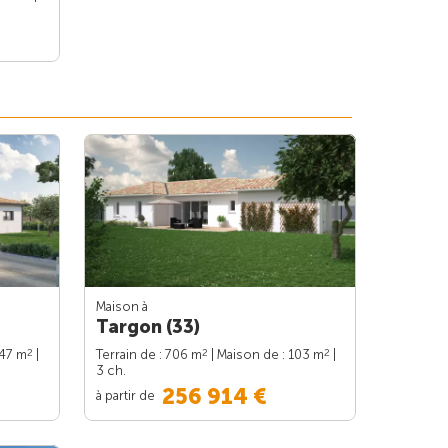
Maison à
Targon (33)
2
2
2
147 m
|
Terrain de : 706 m
| Maison de : 103 m
|
3 ch.
256 914 €
à partir de