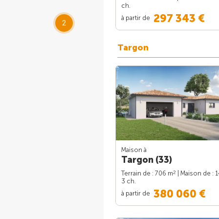
ch.
297 343 €
à partir de
2
Targon
Maison à
Targon (33)
2
Terrain de : 706 m
| Maison de : 
3 ch.
380 060 €
à partir de