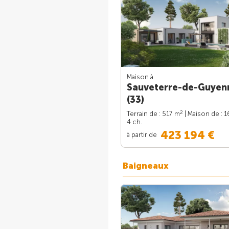
Maison à
Sauveterre-de-Guyen
(33)
2
Terrain de : 517 m
| Maison de : 
4 ch.
423 194 €
à partir de
Baigneaux