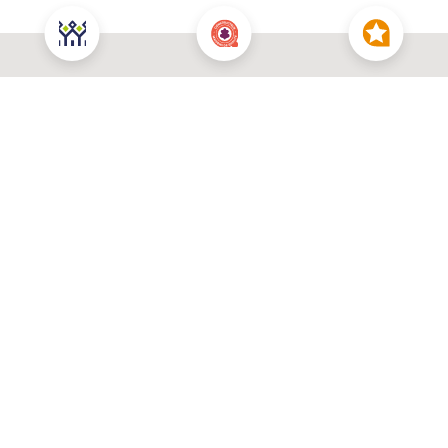
Nous contacter pour cette offre
NOUS CONTACTER
POUR CETTE OFFRE
À propos du prix
Prix total : 571 060 €
Les honoraires sont à la charge du vendeur
Votre commune souhaitée *
Prix du terrain : 260 000 €