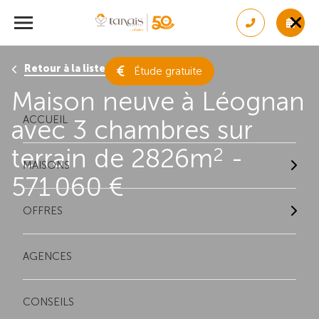
Retour à la liste des résultats
Étude gratuite
Maison neuve à Léognan
ACCUEIL
avec 3 chambres sur
terrain de 2826m
-
2
MAISONS
571 060 €
OFFRES
AGENCES
CONSEILS