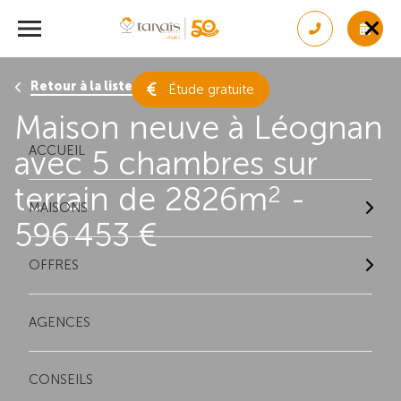
Retour à la liste des résultats
Étude gratuite
Maison neuve à Léognan
ACCUEIL
avec 5 chambres sur
terrain de 2826m
-
2
MAISONS
596 453 €
OFFRES
AGENCES
CONSEILS