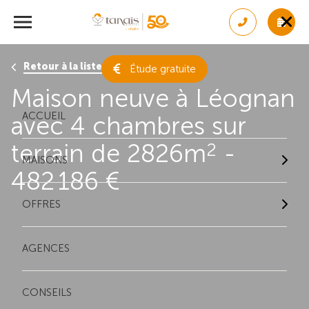
Retour à la liste des résultats
Étude gratuite
Maison neuve à Léognan
ACCUEIL
avec 4 chambres sur
terrain de 2826m
-
2
MAISONS
482 186 €
OFFRES
AGENCES
CONSEILS