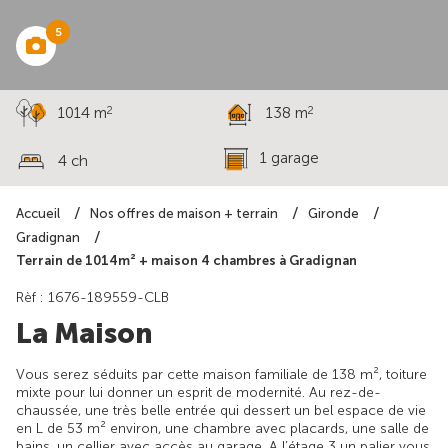
5
2
2
1014 m
138 m
1 garage
4 ch
Accueil
Nos offres de maison + terrain
Gironde
Gradignan
Terrain de 1014m² + maison 4 chambres à Gradignan
Rèf : 1676-189559-CLB
La Maison
Vous serez séduits par cette maison familiale de 138 m², toiture
mixte pour lui donner un esprit de modernité. Au rez-de-
chaussée, une très belle entrée qui dessert un bel espace de vie
en L de 53 m² environ, une chambre avec placards, une salle de
bains, un cellier avec accès au garage. A l’étage 3 un palier vous