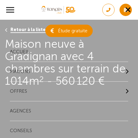
Retour à la liste des résultats
Étude gratuite
Maison neuve à
ACCUEIL
Gradignan avec 4
chambres sur terrain de
MAISONS
1014m
- 560 120 €
2
OFFRES
AGENCES
CONSEILS