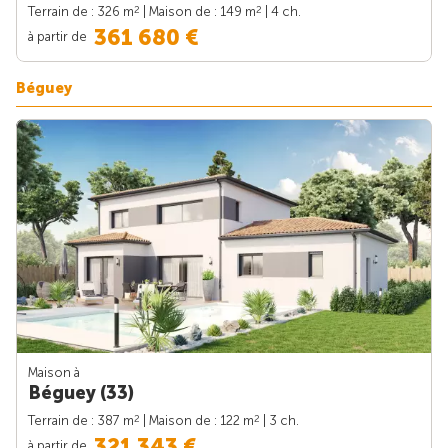
2
2
Terrain de : 326 m
| Maison de : 149 m
| 4 ch.
361 680 €
à partir de
Béguey
Maison à
Béguey (33)
2
2
Terrain de : 387 m
| Maison de : 122 m
| 3 ch.
321 343 €
à partir de