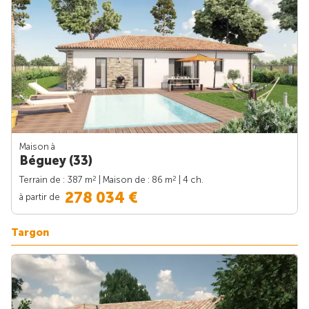
Maison à
Béguey (33)
2
2
Terrain de : 387 m
| Maison de : 86 m
| 4 ch.
278 034 €
à partir de
Targon