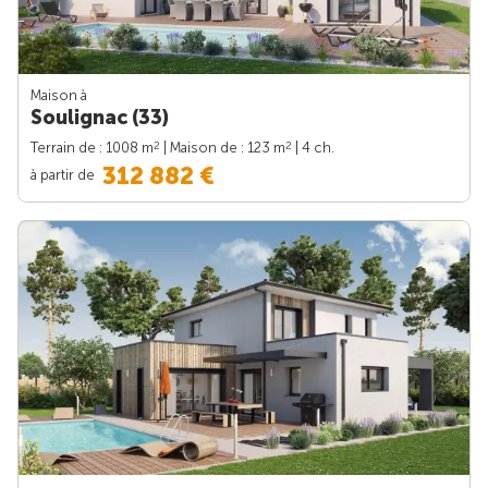
Maison à
Soulignac (33)
2
2
Terrain de : 1008 m
| Maison de : 123 m
| 4 ch.
312 882 €
à partir de