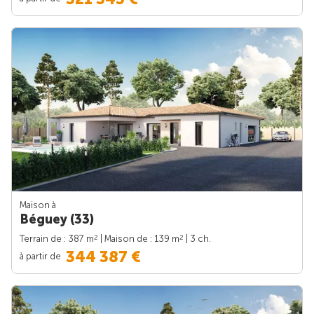
Maison à
Béguey (33)
2
2
Terrain de : 387 m
| Maison de : 139 m
| 3 ch.
344 387 €
à partir de