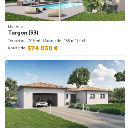
Maison à
Targon (33)
2
2
Terrain de : 706 m
| Maison de : 155 m
| 4 ch.
374 030 €
à partir de