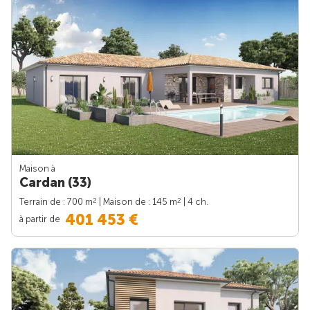
Maison à
Cardan (33)
2
2
Terrain de : 700 m
| Maison de : 145 m
| 4 ch.
401 453 €
à partir de