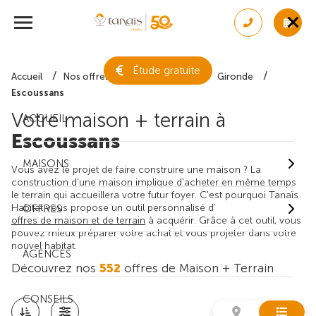
Étude gratuite
Accueil
Nos offres de maison + terrain
Gironde
Escoussans
Votre maison + terrain à
ACCUEIL
Escoussans
MAISONS
Vous avez le projet de faire construire une maison ? La
construction d'une maison implique d'acheter en même temps
le terrain qui accueillera votre futur foyer. C'est pourquoi Tanaïs
Habitat vous propose un outil personnalisé d'
OFFRES
offres de maison et de terrain
à acquérir. Grâce à cet outil, vous
pouvez mieux préparer votre achat et vous projeter dans votre
nouvel habitat.
AGENCES
Découvrez nos
552
offres de Maison + Terrain
CONSEILS