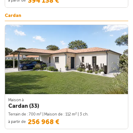
394 138 €
Cardan
Maison à
Cardan (33)
2
2
Terrain de : 700 m
| Maison de : 112 m
| 3 ch.
256 968 €
à partir de