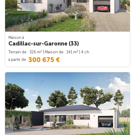
Maison à
Cadillac-sur-Garonne (33)
2
2
Terrain de : 326 m
| Maison de : 141 m
| 4 ch.
300 675 €
à partir de