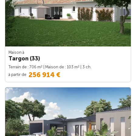
Maison à
Targon (33)
2
2
Terrain de : 706 m
| Maison de : 103 m
| 3 ch.
256 914 €
à partir de