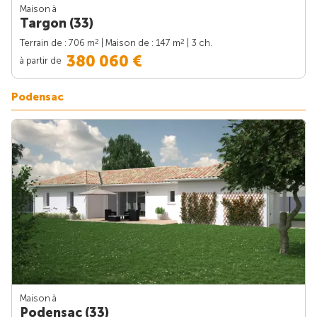
Maison à
Targon (33)
2
2
Terrain de : 706 m
| Maison de : 147 m
| 3 ch.
380 060 €
à partir de
Podensac
Maison à
Podensac (33)