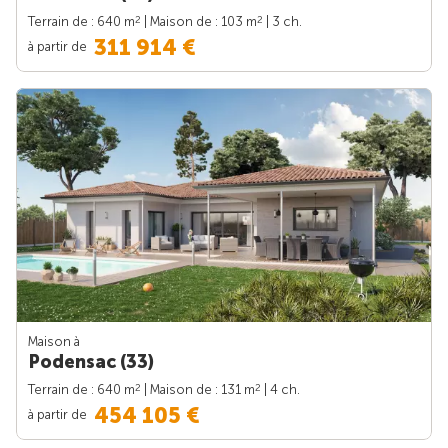
2
2
Terrain de : 640 m
| Maison de : 103 m
| 3 ch.
311 914 €
à partir de
Maison à
Podensac (33)
2
2
Terrain de : 640 m
| Maison de : 131 m
| 4 ch.
454 105 €
à partir de