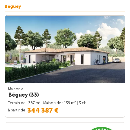
Béguey
Maison à
Béguey (33)
2
2
Terrain de : 387 m
| Maison de : 139 m
| 3 ch.
344 387 €
à partir de