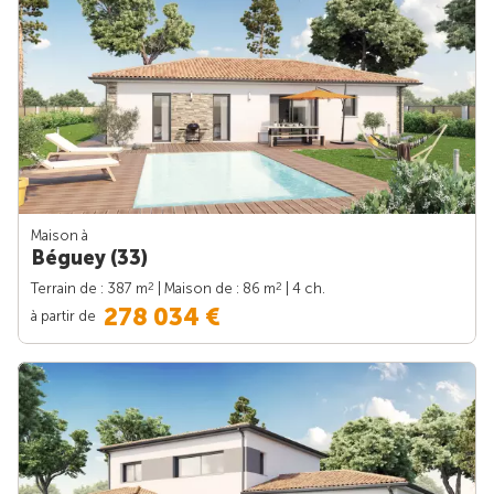
Maison à
Béguey (33)
2
2
Terrain de : 387 m
| Maison de : 86 m
| 4 ch.
278 034 €
à partir de