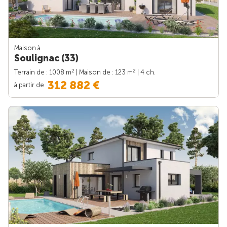
Maison à
Soulignac (33)
2
2
Terrain de : 1008 m
| Maison de : 123 m
| 4 ch.
312 882 €
à partir de