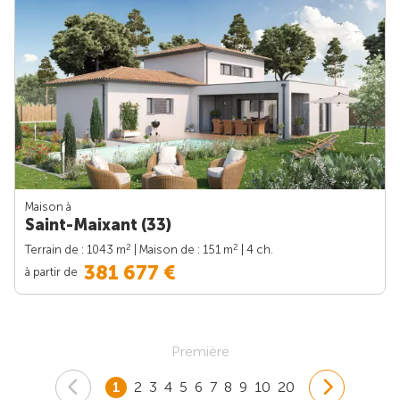
Maison à
Saint-Maixant (33)
2
2
Terrain de : 1043 m
| Maison de : 151 m
| 4 ch.
381 677 €
à partir de
Première
1
2
3
4
5
6
7
8
9
10
20