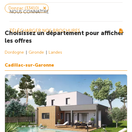
Donzac (33410)
NOUS CONNAÎTRE
TÉLÉCHARGER NOS BROCHURES
Choisissez un département pour afficher
les offres
Dordogne
Gironde
Landes
Cadillac-sur-Garonne