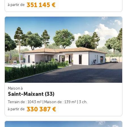
351 145 €
à partir de
Maison à
Saint-Maixant (33)
2
2
Terrain de : 1043 m
| Maison de : 139 m
| 3 ch.
330 387 €
à partir de