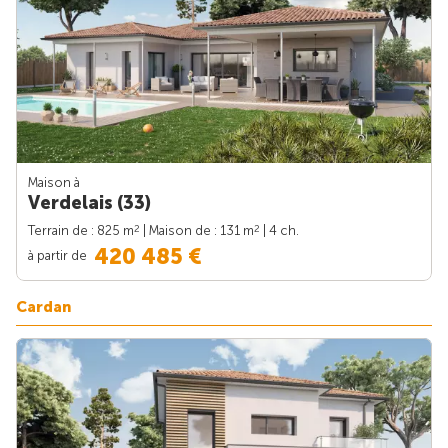
Maison à
Verdelais (33)
2
2
Terrain de : 825 m
| Maison de : 131 m
| 4 ch.
420 485 €
à partir de
Cardan