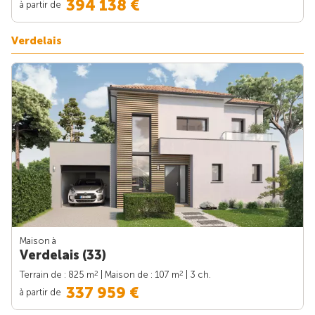
394 138 €
à partir de
Verdelais
Maison à
Verdelais (33)
2
2
Terrain de : 825 m
| Maison de : 107 m
| 3 ch.
337 959 €
à partir de