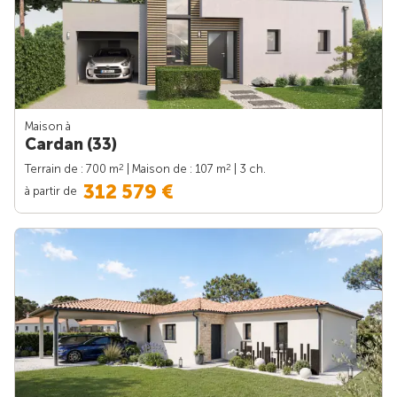
Maison à
Cardan (33)
2
2
Terrain de : 700 m
| Maison de : 107 m
| 3 ch.
312 579 €
à partir de