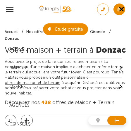
Étude gratuite
Accueil
Nos offres de maison + terrain
Gironde
Donzac
Votre maison + terrain à
Donzac
ACCUEIL
Vous avez le projet de faire construire une maison ? La
construction d'une maison implique d'acheter en même temps
MAISONS
le terrain qui accueillera votre futur foyer. C'est pourquoi Tanaïs
Habitat vous propose un outil personnalisé d'
offres de maison et de terrain
à acquérir. Grâce à cet outil, vous
OFFRES
pouvez mieux préparer votre achat et vous projeter dans votre
nouvel habitat.
Découvrez nos
438
offres de Maison + Terrain
AGENCES
CONSEILS