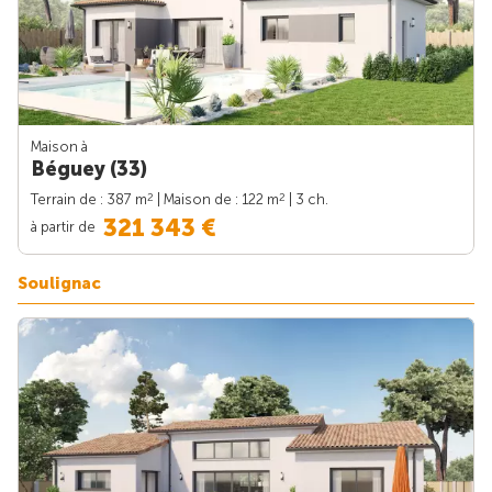
Maison à
Béguey (33)
2
2
Terrain de : 387 m
| Maison de : 122 m
| 3 ch.
321 343 €
à partir de
Soulignac