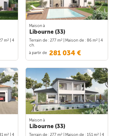
Maison à
Libourne (33)
2
2
2
27 m
| 4
Terrain de : 277 m
| Maison de : 86 m
| 4
ch.
281 034 €
à partir de
Maison à
Libourne (33)
2
2
2
41 m
| 4
Terrain de : 277 m
| Maison de : 151 m
| 4