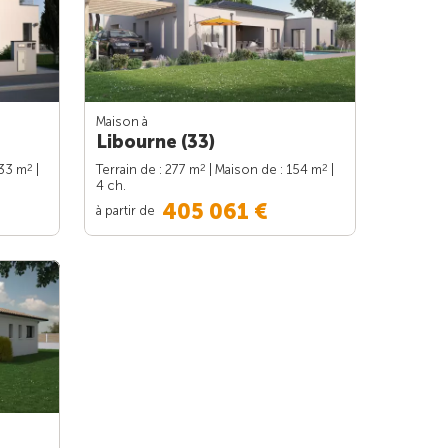
Maison à
Libourne (33)
2
2
2
133 m
|
Terrain de : 277 m
| Maison de : 154 m
|
4 ch.
405 061 €
à partir de