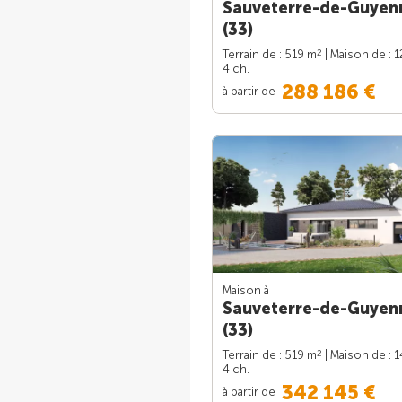
Sauveterre-de-Guyen
(33)
2
Terrain de : 519 m
| Maison de : 
4 ch.
288 186 €
à partir de
Maison à
Sauveterre-de-Guyen
(33)
2
Terrain de : 519 m
| Maison de : 
4 ch.
342 145 €
à partir de