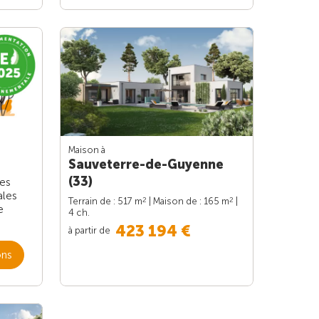
Maison à
Sauveterre-de-Guyenne
(33)
les
ales
2
2
Terrain de : 517 m
| Maison de : 165 m
|
e
4 ch.
423 194 €
à partir de
ons