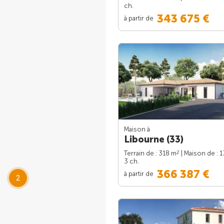
ch.
343 675 €
à partir de
Maison à
Libourne (33)
2
Terrain de : 318 m
| Maison de : 
3 ch.
366 387 €
à partir de
2