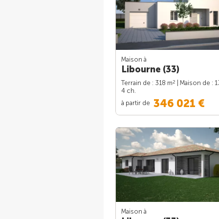
Maison à
Libourne (33)
2
Terrain de : 318 m
| Maison de : 
4 ch.
346 021 €
à partir de
Maison à