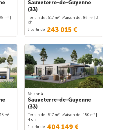
ne
Sauveterre-de-Guyenne
(33)
2
2
2
128 m
|
Terrain de : 517 m
| Maison de : 86 m
| 3
ch.
243 015 €
à partir de
Maison à
ne
Sauveterre-de-Guyenne
(33)
2
2
2
145 m
|
Terrain de : 517 m
| Maison de : 150 m
|
4 ch.
404 149 €
à partir de