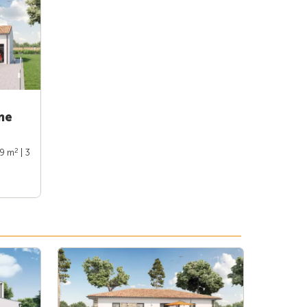
ne
2
89 m
| 3