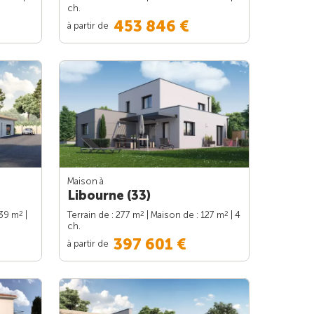
ch.
453 846 €
à partir de
Maison à
Libourne (33)
2
2
2
139 m
|
Terrain de : 277 m
| Maison de : 127 m
| 4
ch.
397 601 €
à partir de