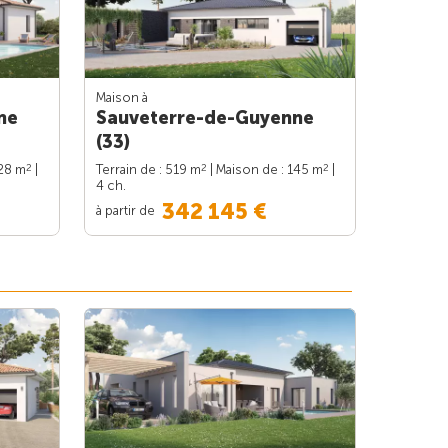
Maison à
ne
Sauveterre-de-Guyenne
(33)
2
2
2
128 m
|
Terrain de : 519 m
| Maison de : 145 m
|
4 ch.
342 145 €
à partir de