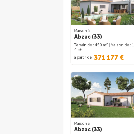
Maison à
Abzac (33)
2
Terrain de : 450 m
| Maison de : 
4 ch.
371 177 €
à partir de
Maison à
Abzac (33)