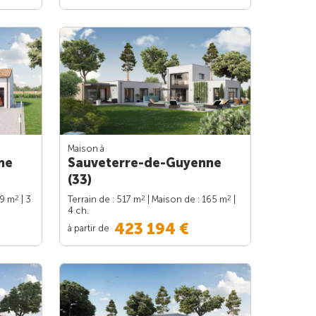
Maison à
ne
Sauveterre-de-Guyenne
(33)
2
2
2
89 m
| 3
Terrain de : 517 m
| Maison de : 165 m
|
4 ch.
423 194 €
à partir de