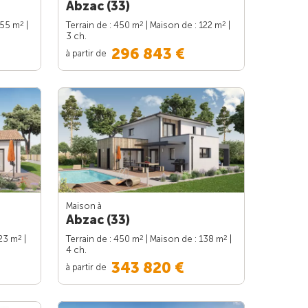
Abzac (33)
2
2
2
155 m
|
Terrain de : 450 m
| Maison de : 122 m
|
3 ch.
296 843 €
à partir de
Maison à
Abzac (33)
2
2
2
123 m
|
Terrain de : 450 m
| Maison de : 138 m
|
4 ch.
343 820 €
à partir de