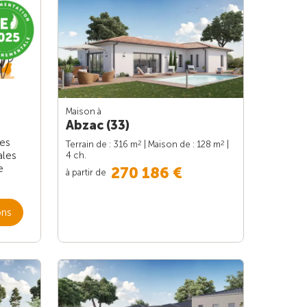
Maison à
Abzac (33)
les
2
2
Terrain de : 316 m
| Maison de : 128 m
|
ales
4 ch.
e
270 186 €
à partir de
ons