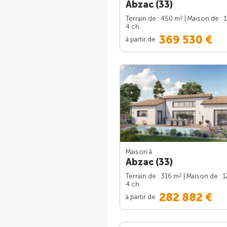
Abzac (33)
2
Terrain de : 450 m
| Maison de : 
4 ch.
369 530 €
à partir de
Maison à
Abzac (33)
2
Terrain de : 316 m
| Maison de : 
4 ch.
282 882 €
à partir de