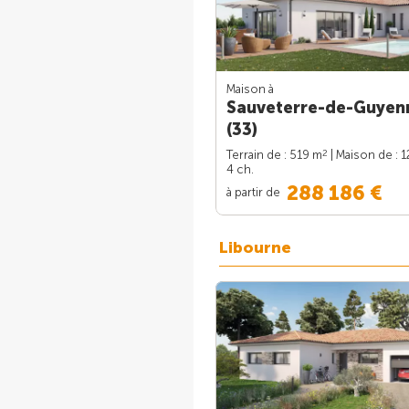
Maison à
Sauveterre-de-Guyen
(33)
2
Terrain de : 519 m
| Maison de : 
4 ch.
288 186 €
à partir de
Libourne