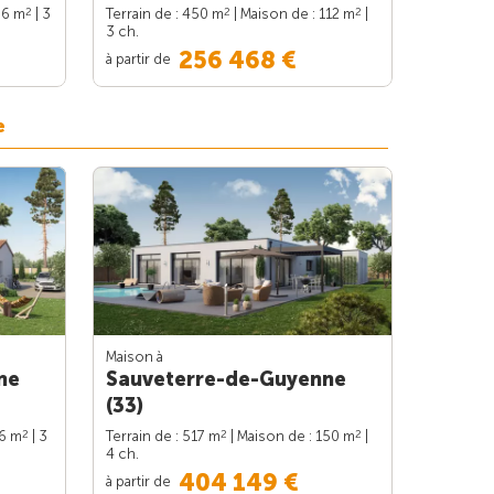
2
2
2
86 m
| 3
Terrain de : 450 m
| Maison de : 112 m
|
3 ch.
256 468 €
à partir de
e
Maison à
ne
Sauveterre-de-Guyenne
(33)
2
2
2
86 m
| 3
Terrain de : 517 m
| Maison de : 150 m
|
4 ch.
404 149 €
à partir de