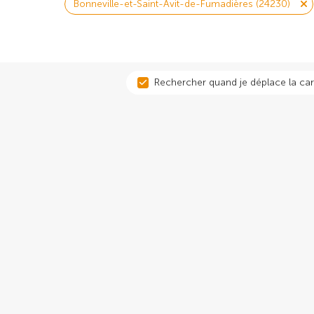
Bonneville-et-Saint-Avit-de-Fumadières (24230)
Rechercher quand je déplace la car