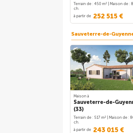
2
Terrain de : 450 m
| Maison de : 
ch.
252 515 €
à partir de
Sauveterre-de-Guyenn
Maison à
Sauveterre-de-Guyen
(33)
2
Terrain de : 517 m
| Maison de : 
ch.
243 015 €
à partir de