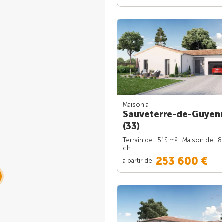
Maison à
Sauveterre-de-Guyen
(33)
2
Terrain de : 519 m
| Maison de : 
ch.
253 600 €
à partir de