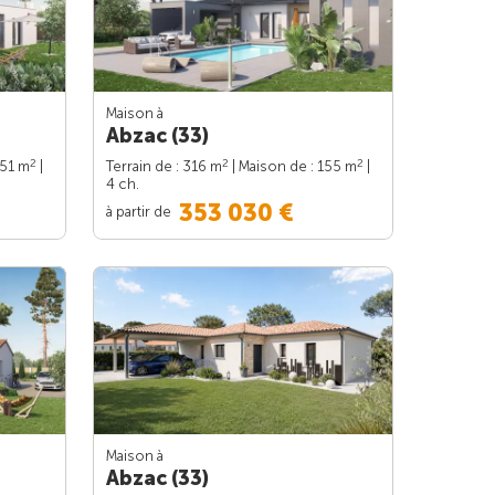
Maison à
Abzac (33)
2
2
2
151 m
|
Terrain de : 316 m
| Maison de : 155 m
|
4 ch.
353 030 €
à partir de
Maison à
Abzac (33)