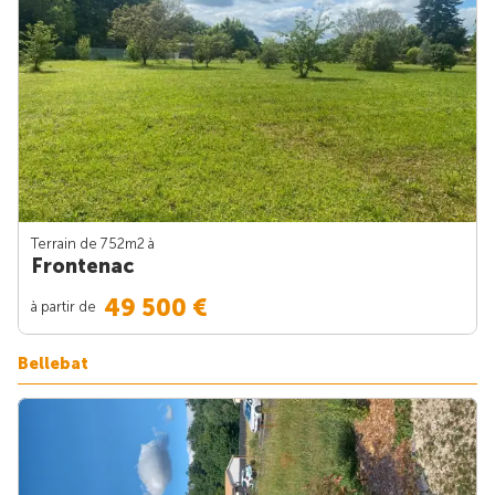
Terrain de 752m
2
à
Frontenac
49 500 €
à partir de
Bellebat