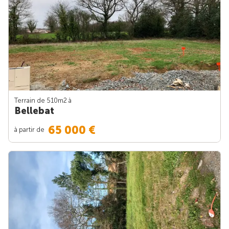
Terrain de 510m
2
à
Bellebat
65 000 €
à partir de