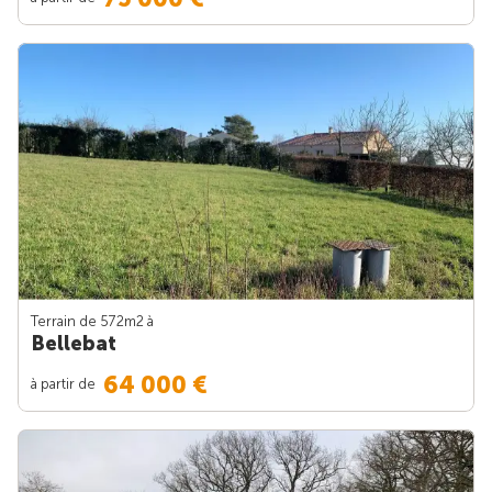
Terrain de 572m
2
à
Bellebat
64 000 €
à partir de