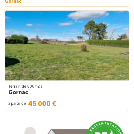
Gornac
Terrain de 800m
2
à
Gornac
45 000 €
à partir de