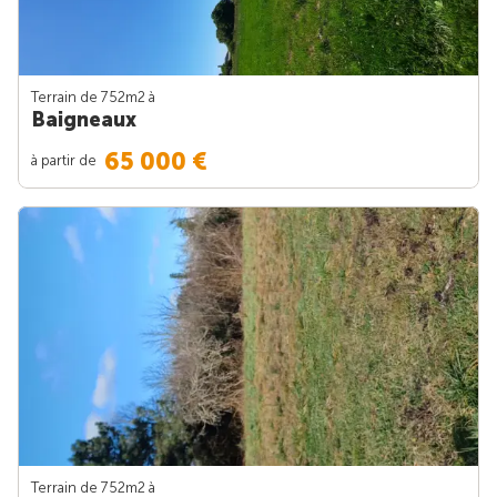
Terrain de 752m
2
à
Baigneaux
65 000 €
à partir de
Terrain de 752m
2
à