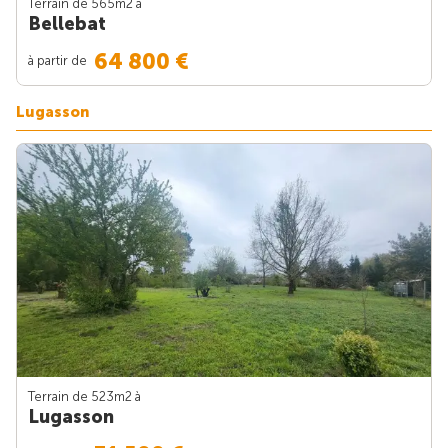
Terrain de 565m
2
à
Bellebat
64 800 €
à partir de
Lugasson
Terrain de 523m
2
à
Lugasson