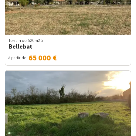
Terrain de 520m
2
à
Bellebat
65 000 €
à partir de