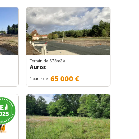
Terrain de 638m
2
à
Auros
65 000 €
à partir de