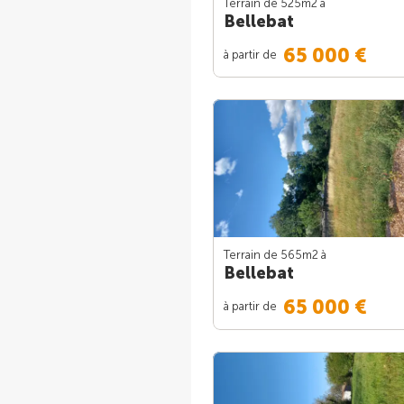
Terrain de 525m
2
à
Bellebat
65 000 €
à partir de
Terrain de 565m
2
à
Bellebat
65 000 €
à partir de