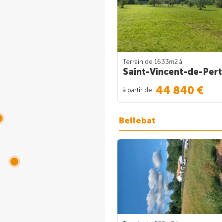
Terrain de 1633m
2
à
Saint-Vincent-de-Per
44 840 €
à partir de
Bellebat