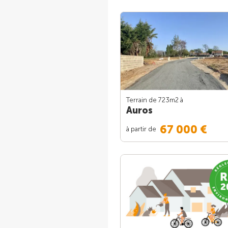
Terrain de 723m
2
à
Auros
67 000 €
à partir de