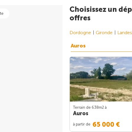
Choisissez un dép
te
offres
Dordogne
Gironde
Landes
Auros
Terrain de 638m
2
à
Auros
65 000 €
à partir de