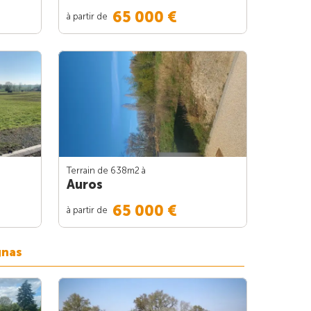
65 000 €
à partir de
Terrain de 638m
2
à
Auros
65 000 €
à partir de
gnas