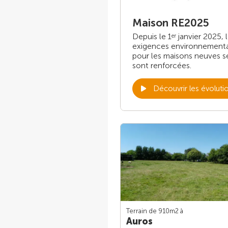
Maison RE2025
Depuis le 1
janvier 2025, 
er
exigences environnement
pour les maisons neuves s
sont renforcées.
Découvrir les évoluti
Terrain de 910m
2
à
Auros