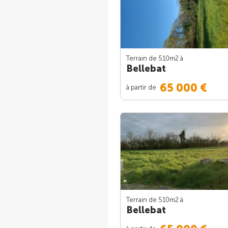
Terrain de 510m
2
à
Bellebat
65 000 €
à partir de
Terrain de 510m
2
à
Bellebat