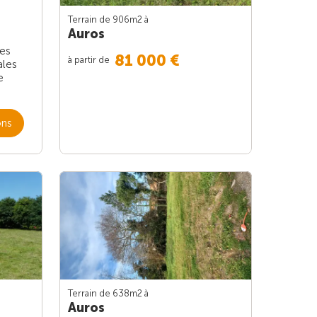
Terrain de 906m
2
à
Auros
les
81 000 €
à partir de
ales
e
ons
Terrain de 638m
2
à
Auros