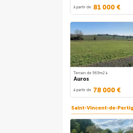
81 000 €
à partir de
Terrain de 969m
2
à
Auros
78 000 €
à partir de
Saint-Vincent-de-Perti