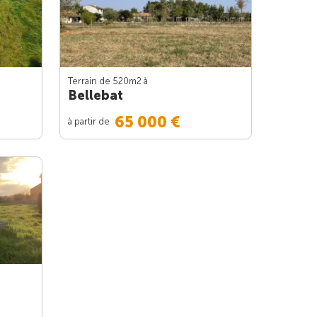
Terrain de 520m
2
à
Bellebat
65 000 €
à partir de