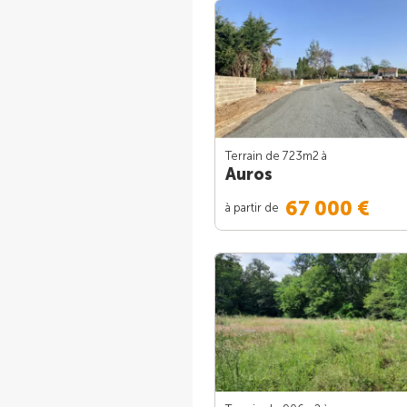
Terrain de 723m
2
à
Auros
67 000 €
à partir de