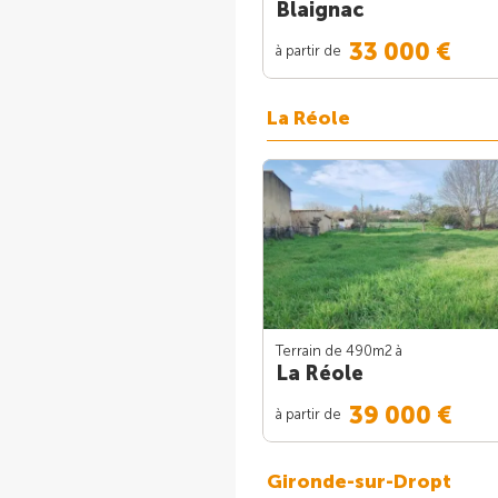
Blaignac
33 000 €
à partir de
La Réole
Terrain de 490m
2
à
La Réole
39 000 €
à partir de
Gironde-sur-Dropt