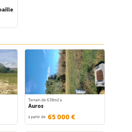
aille
Terrain de 638m
2
à
Auros
65 000 €
à partir de