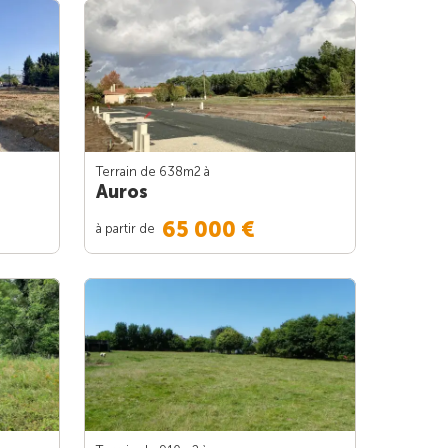
Terrain de 638m
2
à
Auros
65 000 €
à partir de