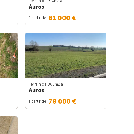
Terrain de 910m
2
à
Auros
81 000 €
à partir de
Terrain de 969m
2
à
Auros
78 000 €
à partir de