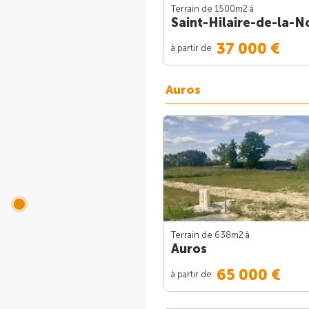
Terrain de 1500m
2
à
Saint-Hilaire-de-la-No
37 000 €
à partir de
Auros
Terrain de 638m
2
à
Auros
65 000 €
à partir de