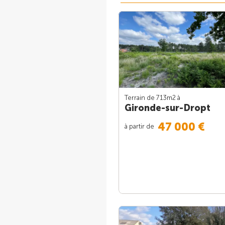
Terrain de 713m
2
à
Gironde-sur-Dropt
47 000 €
à partir de