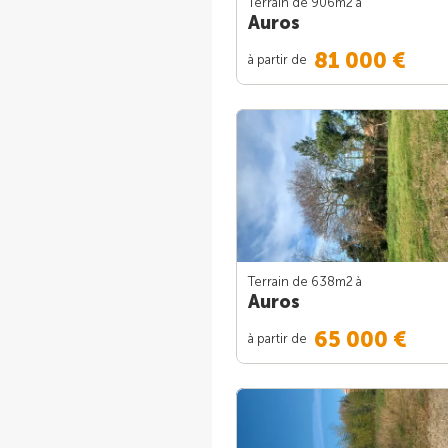
Terrain de 906m
2
à
Auros
81 000 €
à partir de
Terrain de 638m
2
à
Auros
65 000 €
à partir de