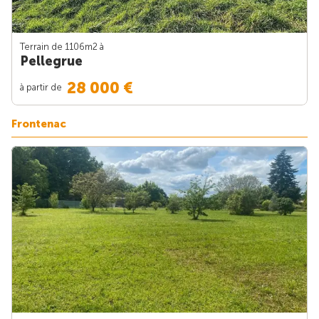
Terrain de 1106m
2
à
Pellegrue
28 000 €
à partir de
Frontenac