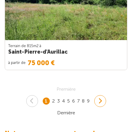
Terrain de 815m
2
à
Saint-Pierre-d'Aurillac
75 000 €
à partir de
Première
1
2
3
4
5
6
7
8
9
Dernière