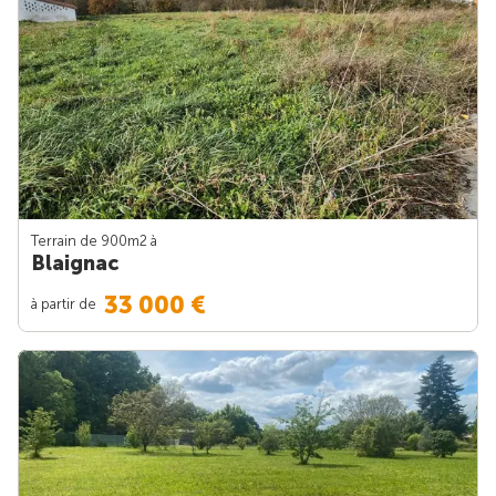
Terrain de 900m
2
à
Blaignac
33 000 €
à partir de