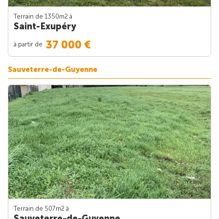
Terrain de 1350m
2
à
Saint-Exupéry
37 000 €
à partir de
Sauveterre-de-Guyenne
Terrain de 507m
2
à
Sauveterre-de-Guyenne