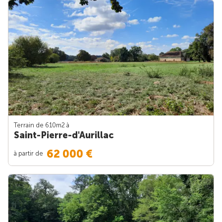
Terrain de 610m
2
à
Saint-Pierre-d'Aurillac
62 000 €
à partir de