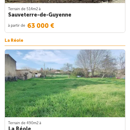
Terrain de 514m
2
à
Sauveterre-de-Guyenne
63 000 €
à partir de
La Réole
Terrain de 490m
2
à
La Réole