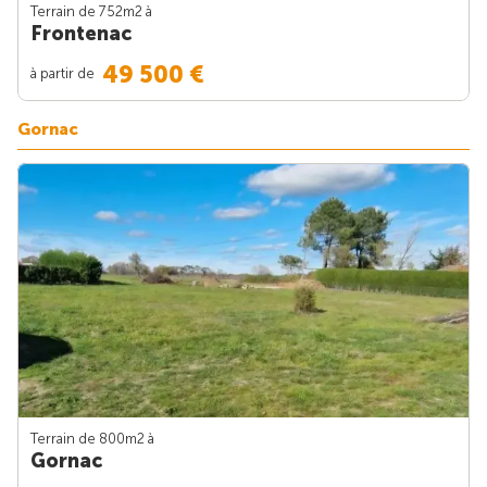
Terrain de 752m
2
à
Frontenac
49 500 €
à partir de
Gornac
Terrain de 800m
2
à
Gornac