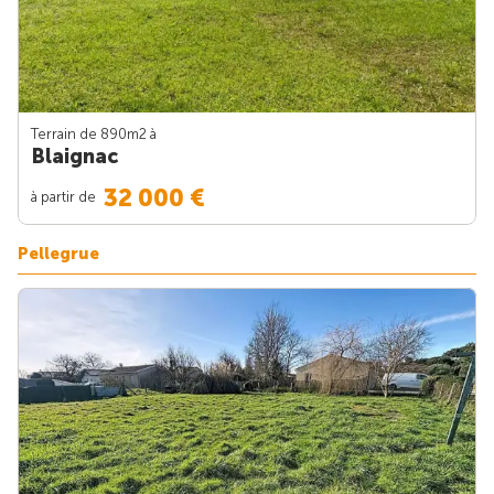
Terrain de 890m
2
à
Blaignac
32 000 €
à partir de
Pellegrue