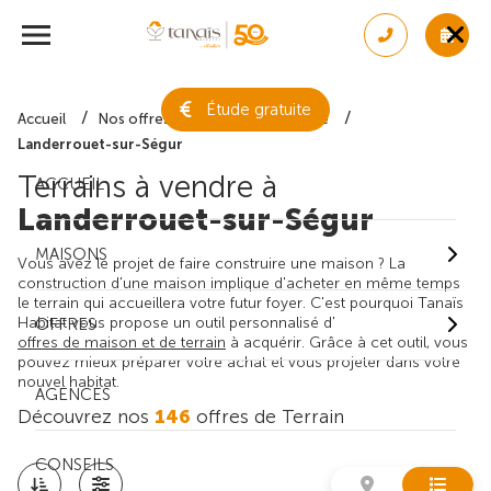
Étude gratuite
Accueil
Nos offres de terrain
Gironde
Landerrouet-sur-Ségur
Terrains à vendre à
ACCUEIL
Landerrouet-sur-Ségur
MAISONS
Vous avez le projet de faire construire une maison ? La
construction d'une maison implique d'acheter en même temps
le terrain qui accueillera votre futur foyer. C'est pourquoi Tanaïs
Habitat vous propose un outil personnalisé d'
OFFRES
offres de maison et de terrain
à acquérir. Grâce à cet outil, vous
pouvez mieux préparer votre achat et vous projeter dans votre
nouvel habitat.
AGENCES
Découvrez nos
146
offres de Terrain
CONSEILS