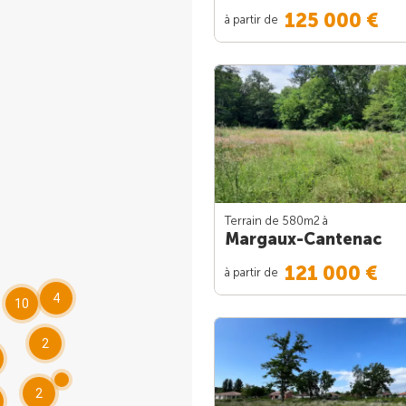
125 000 €
à partir de
Terrain de 580m
2
à
Margaux-Cantenac
121 000 €
à partir de
4
10
2
2