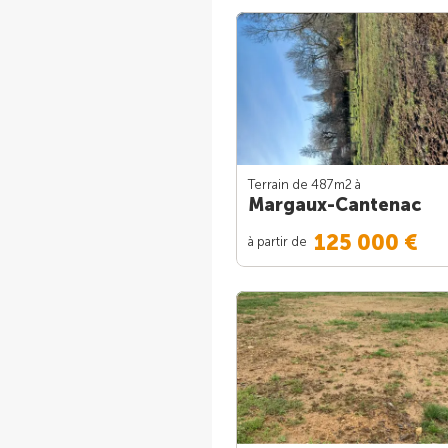
Terrain de 487m
2
à
Margaux-Cantenac
125 000 €
à partir de