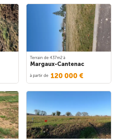
Terrain de 437m
2
à
Margaux-Cantenac
120 000 €
à partir de