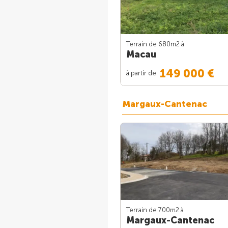
Terrain de 680m
2
à
Macau
149 000 €
à partir de
Margaux-Cantenac
Terrain de 700m
2
à
Margaux-Cantenac