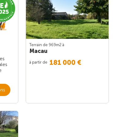
Terrain de 969m
2
à
Macau
les
181 000 €
à partir de
ales
e
ons