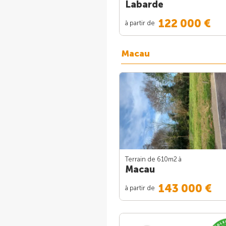
Labarde
122 000 €
à partir de
Macau
Terrain de 610m
2
à
Macau
143 000 €
à partir de