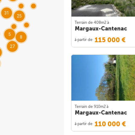
31
25
Terrain de 408m
2
à
Margaux-Cantenac
5
8
115 000 €
à partir de
27
Terrain de 910m
2
à
Margaux-Cantenac
110 000 €
à partir de