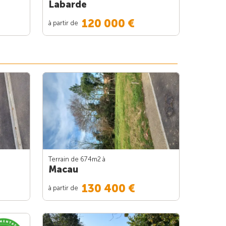
Labarde
120 000 €
à partir de
Terrain de 674m
2
à
Macau
130 400 €
à partir de