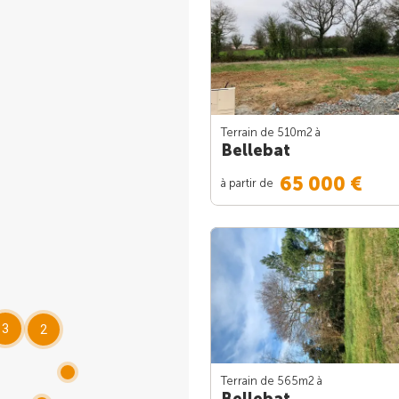
Terrain de 510m
2
à
Bellebat
65 000 €
à partir de
3
2
Terrain de 565m
2
à
Bellebat