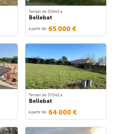
Terrain de 510m
2
à
Bellebat
65 000 €
à partir de
Terrain de 572m
2
à
Bellebat
64 000 €
à partir de