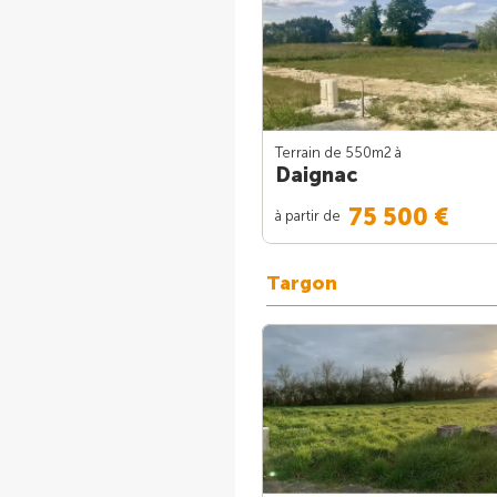
Terrain de 550m
2
à
Daignac
75 500 €
à partir de
Targon