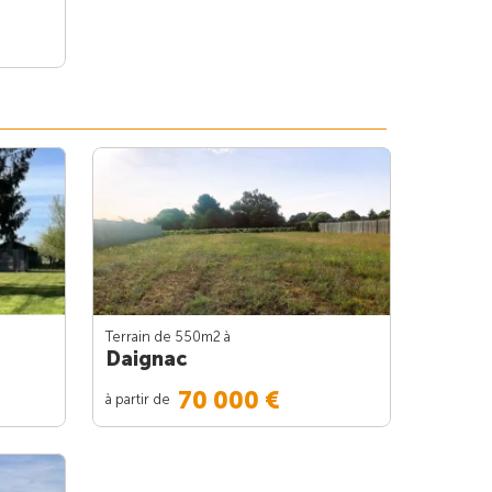
Terrain de 550m
2
à
Daignac
70 000 €
à partir de