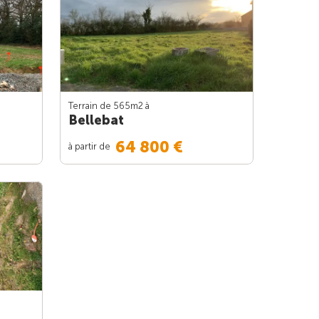
Terrain de 565m
2
à
Bellebat
64 800 €
à partir de