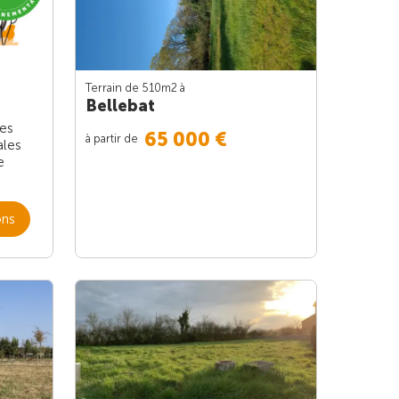
Terrain de 510m
2
à
Bellebat
les
65 000 €
à partir de
ales
e
ons