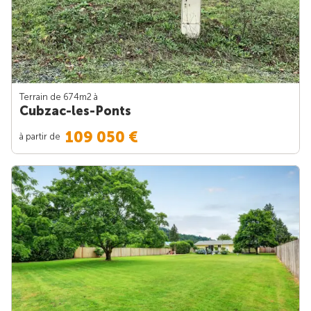
Terrain de 674m
2
à
Cubzac-les-Ponts
109 050 €
à partir de