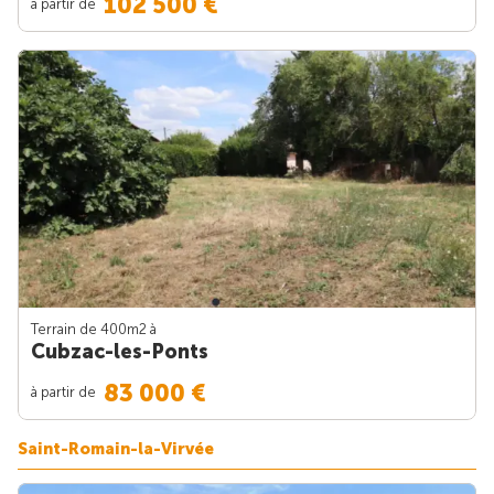
102 500 €
à partir de
Terrain de 400m
2
à
Cubzac-les-Ponts
83 000 €
à partir de
Saint-Romain-la-Virvée