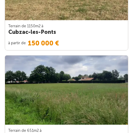
Terrain de 1150m
2
à
Cubzac-les-Ponts
150 000 €
à partir de
Terrain de 651m
2
à