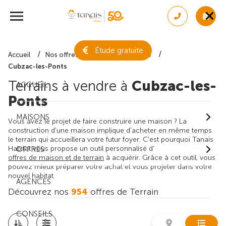
Étude gratuite
Accueil
Nos offres de terrain
Gironde
Cubzac-les-Ponts
Terrains à vendre à
Cubzac-les-
ACCUEIL
Ponts
MAISONS
Vous avez le projet de faire construire une maison ? La
construction d'une maison implique d'acheter en même temps
le terrain qui accueillera votre futur foyer. C'est pourquoi Tanaïs
Habitat vous propose un outil personnalisé d'
OFFRES
offres de maison et de terrain
à acquérir. Grâce à cet outil, vous
pouvez mieux préparer votre achat et vous projeter dans votre
nouvel habitat.
AGENCES
Découvrez nos
954
offres de Terrain
CONSEILS