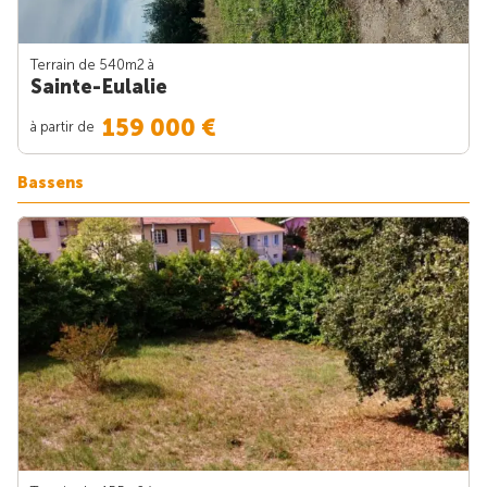
Terrain de 540m
2
à
Sainte-Eulalie
159 000 €
à partir de
Bassens