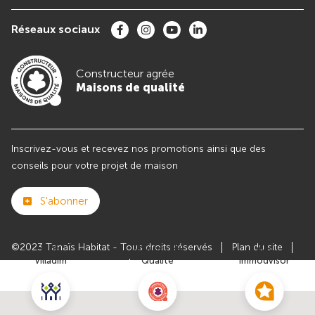
Réseaux sociaux
Constructeur agrée
Maisons de qualité
Inscrivez-vous et recevez nos promotions ainsi que des
conseils pour votre projet de maison
S'abonner
©2023 Tanaïs Habitat - Tous droits réservés
Plan du site
Club
Maisons de
Avis
Villadim
Qualité
Immodvisor
Paramètres des cookies
Politiques de Confidentialités
Mentions légales
Recrutement
Parrainer un ami
Le groupe VILLADIM