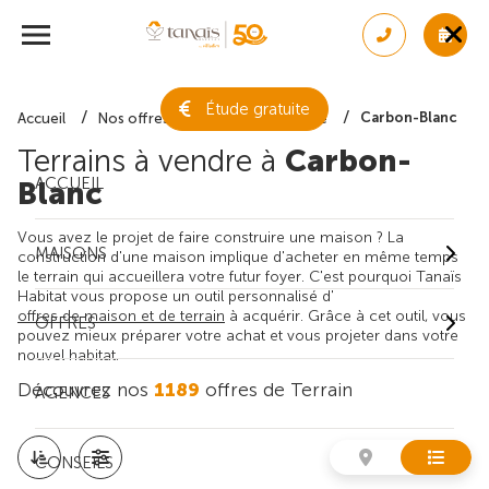
Étude gratuite
Carbon-Blanc
Accueil
Nos offres de terrain
Gironde
Terrains à vendre à
Carbon-
ACCUEIL
Blanc
Vous avez le projet de faire construire une maison ? La
MAISONS
construction d'une maison implique d'acheter en même temps
le terrain qui accueillera votre futur foyer. C'est pourquoi Tanaïs
Habitat vous propose un outil personnalisé d'
offres de maison et de terrain
à acquérir. Grâce à cet outil, vous
OFFRES
pouvez mieux préparer votre achat et vous projeter dans votre
nouvel habitat.
Découvrez nos
1189
offres de Terrain
AGENCES
CONSEILS