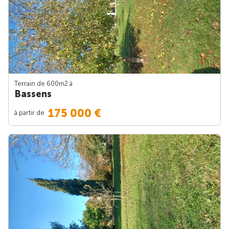
Terrain de 600m
2
à
Bassens
175 000 €
à partir de