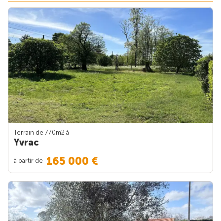
Terrain de 770m
2
à
Yvrac
165 000 €
à partir de