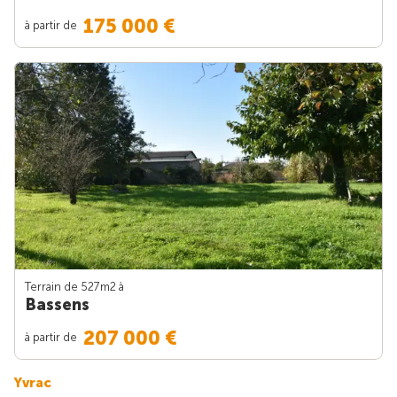
175 000 €
à partir de
Terrain de 527m
2
à
Bassens
207 000 €
à partir de
Yvrac