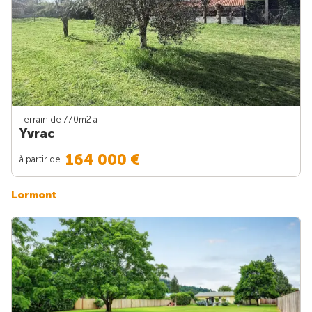
Terrain de 770m
2
à
Yvrac
164 000 €
à partir de
Lormont