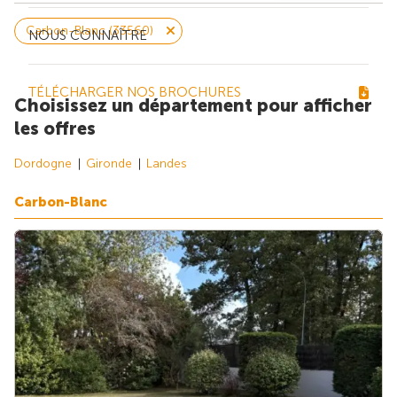
Carbon-Blanc (33560)
NOUS CONNAÎTRE
TÉLÉCHARGER NOS BROCHURES
Choisissez un département pour afficher
les offres
Dordogne
Gironde
Landes
Carbon-Blanc