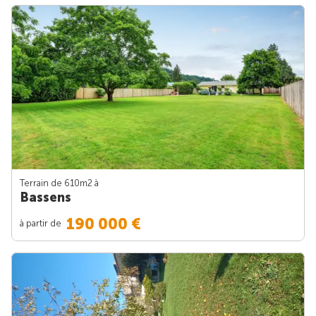
Terrain de 610m
2
à
Bassens
190 000 €
à partir de