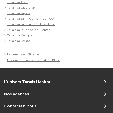
Terrains à Arsac
Terrains à Gradignan
Terrains à Vayres
Terrains à Saint-Germain-du-Puch
Terrains à Saint-André-de-Cubzac
Terrains à La Lande-de-Fronsac
Terrains à Mérignac
Terrains à Pessac
Les terrains en Gironde
Les terrains + maisons à Carbon-Blanc
L'univers Tanais Habitat
Nos agences
Contactez-nous