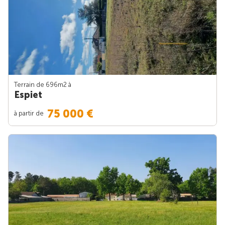
Terrain de 696m
2
à
Espiet
75 000 €
à partir de