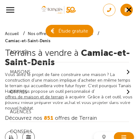
Étude gratuite
Accueil
Nos offres de terrain
Gironde
Camiac-et-Saint-Denis
Terrains à vendre à
Camiac-et-
ACCUEIL
Saint-Denis
MAISONS
Vous avez le projet de faire construire une maison ? La
construction d'une maison implique d'acheter en même temps
le terrain qui accueillera votre futur foyer. C'est pourquoi Tanaïs
Habitat vous propose un outil personnalisé d'
OFFRES
offres de maison et de terrain
à acquérir. Grâce à cet outil, vous
pouvez mieux préparer votre achat et vous projeter dans votre
nouvel habitat.
AGENCES
Découvrez nos
851
offres de Terrain
CONSEILS