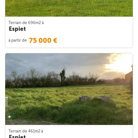
Terrain de 696m
2
à
Espiet
75 000 €
à partir de
Terrain de 461m
2
à
Espiet