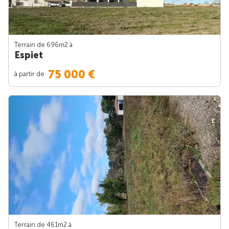
Terrain de 696m
2
à
Espiet
75 000 €
à partir de
Terrain de 461m
2
à