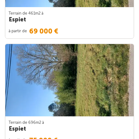
Terrain de 461m
2
à
Espiet
69 000 €
à partir de
Terrain de 696m
2
à
Espiet