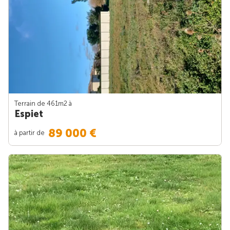
Terrain de 461m
2
à
Espiet
89 000 €
à partir de